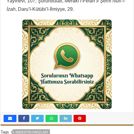
Yayınevi, 107; Şürünbülali,
Merakı’l-Felah fi Şerhi Nuri’l-
İzah
, Daru’l-Kütübi’l-İlmiyye, 29.
Tags
ABDESTIN FARZLARI