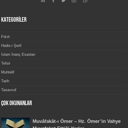
KATEGORİLER
Fıkıh
Hadis-i Şerif
İslam İnanç Esasları
Tefsir
Muhtelif
Tarih
Tasavvuf
Çok Okunanlar
Muvâfakât-ı Ömer – Hz. Ömer’in Vahye