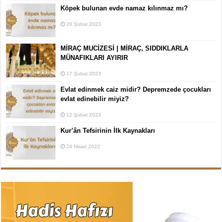
Köpek bulunan evde namaz kılınmaz mı?
20 Şubat 2023
MİRAÇ MUCİZESİ | MİRAÇ, SIDDIKLARLA
MÜNAFIKLARI AYIRIR
17 Şubat 2023
Evlat edinmek caiz midir? Depremzede çocukları
evlat edinebilir miyiz?
12 Şubat 2023
Kur’ân Tefsirinin İlk Kaynakları
24 Nisan 2022