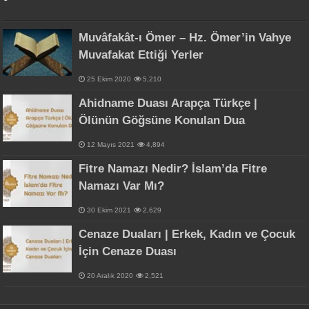
Muvâfakât-ı Ömer – Hz. Ömer’in Vahye
Muvafakat Ettiği Yerler
25 Ekim 2020
5,210
Ahidname Duası Arapça Türkçe |
Ölünün Göğsüne Konulan Dua
12 Mayıs 2021
4,894
Fitre Namazı Nedir? İslam’da Fitre
Namazı Var Mı?
30 Ekim 2021
2,629
Cenaze Duaları | Erkek, Kadın ve Çocuk
İçin Cenaze Duası
20 Aralık 2020
2,521