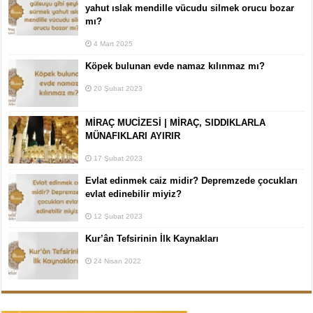
yahut ıslak mendille vücudu silmek orucu bozar
mı?
4 Mart 2025
Köpek bulunan evde namaz kılınmaz mı?
20 Şubat 2023
MİRAÇ MUCİZESİ | MİRAÇ, SIDDIKLARLA
MÜNAFIKLARI AYIRIR
17 Şubat 2023
Evlat edinmek caiz midir? Depremzede çocukları
evlat edinebilir miyiz?
12 Şubat 2023
Kur’ân Tefsirinin İlk Kaynakları
24 Nisan 2022