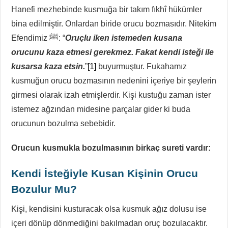
Hanefi mezhebinde kusmuğa bir takım fıkhî hükümler
bina edilmiştir. Onlardan biride orucu bozmasıdır. Nitekim
Efendimiz ﷺ: “
Oruçlu iken istemeden kusana
orucunu kaza etmesi gerekmez. Fakat kendi isteği ile
kusarsa kaza etsin.
”
[1]
buyurmuştur. Fukahamız
kusmuğun orucu bozmasının nedenini içeriye bir şeylerin
girmesi olarak izah etmişlerdir. Kişi kustuğu zaman ister
istemez ağzından midesine parçalar gider ki buda
orucunun bozulma sebebidir.
Orucun kusmukla bozulmasının birkaç sureti vardır:
Kendi İsteğiyle Kusan Kişinin Orucu
Bozulur Mu?
Kişi, kendisini kusturacak olsa kusmuk ağız dolusu ise
içeri dönüp dönmediğini bakılmadan oruç bozulacaktır.