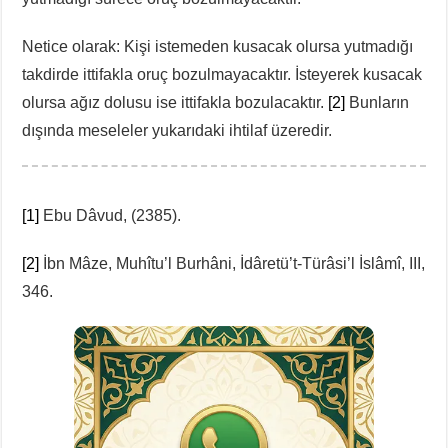
Netice olarak: Kişi istemeden kusacak olursa yutmadığı
takdirde ittifakla oruç bozulmayacaktır. İsteyerek kusacak
olursa ağız dolusu ise ittifakla bozulacaktır.
[2]
Bunların
dışında meseleler yukarıdaki ihtilaf üzeredir.
[1]
Ebu Dâvud, (2385).
[2]
İbn Mâze, Muhîtu’l Burhâni, İdâretü’t-Türâsi’l İslâmî, III,
346.