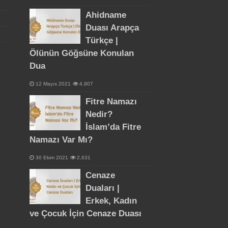
Ahidname
Duası Arapça
Türkçe |
Ölünün Göğsüne Konulan
Dua
12 Mayıs 2021
4,907
Fitre Namazı
Nedir?
İslam’da Fitre
Namazı Var Mı?
30 Ekim 2021
2,631
Cenaze
Duaları |
Erkek, Kadın
ve Çocuk İçin Cenaze Duası