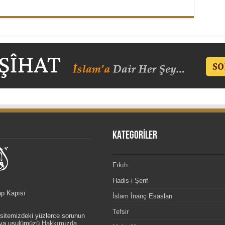
KATEGORİLER
Fıkıh
Hadis-i Şerif
ap Kapısı
İslam İnanç Esasları
Tefsir
, sitemizdeki yüzlerce sorunun
etva usulümüzü
Hakkımızda