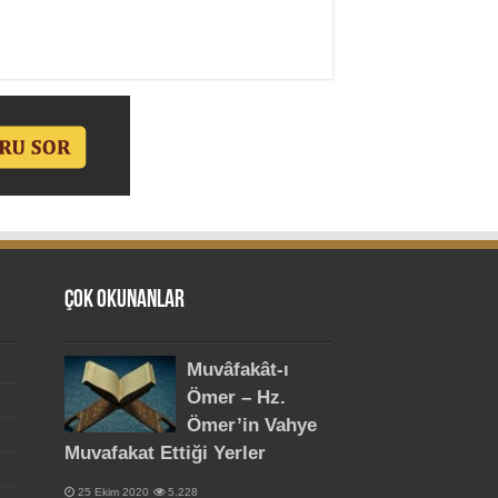
Çok Okunanlar
Muvâfakât-ı
Ömer – Hz.
Ömer’in Vahye
Muvafakat Ettiği Yerler
25 Ekim 2020
5,228