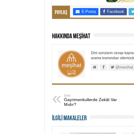
E-Posta
Facebook
Paylaş
Hakkında MEŞİHAT
Dini soruların cevap kapısı.
arama kısmından sitemizdek
@mesihat
Geri
Gayrimenkullerde Zekât Var
Mıdır?
İLGİLİ MAKALELER