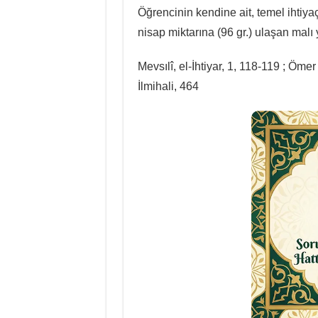
Öğrencinin kendine ait, temel ihtiy
nisap miktarına (96 gr.) ulaşan malı y
Mevsılî, el-İhtiyar, 1, 118-119 ; Öm
İlmihali, 464