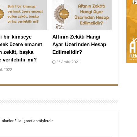
li bir kimseye
Altının Zekâtı Hangi
lmek üzere emanet
Ayar Üzerinden Hesap
n zekât, başka
Edilmelidir?
e verilebilir mi?
25 Aralık 2021
ak 2022
i alanlar
*
ile işaretlenmişlerdir