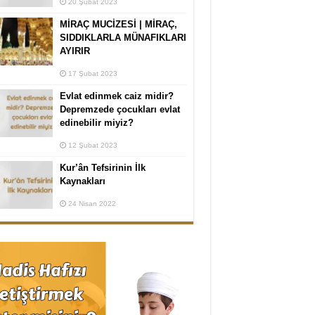
20 Şubat 2023
MİRAÇ MUCİZESİ | MİRAÇ,
SIDDIKLARLA MÜNAFIKLARI
AYIRIR
17 Şubat 2023
Evlat edinmek caiz midir?
Depremzede çocukları evlat
edinebilir miyiz?
12 Şubat 2023
Kur’ân Tefsirinin İlk
Kaynakları
24 Nisan 2022