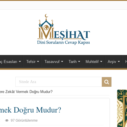
nç Esasları
Tefsir
Tasavvuf
Tarih
Muhtelif
Arşiv
ere Zekât Vermek Doğru Mudur?
rmek Doğru Mudur?
97 Görüntülenme