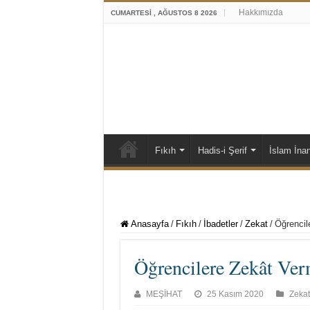
Hakkımızda
CUMARTESI , AĞUSTOS 8 2026
Fıkıh
Hadis-i Şerif
İslam İna
Anasayfa
/
Fıkıh
/
İbadetler
/
Zekat
/
Öğrencil
Öğrencilere Zekât Ve
MEŞİHAT
25 Kasım 2020
Zekat