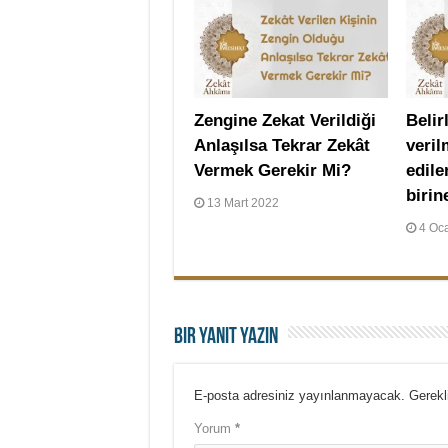
Zengine Zekat Verildiği
Belir
Anlaşılsa Tekrar Zekât
veri
Vermek Gerekir Mi?
edile
birin
13 Mart 2022
4 Oc
Bir yanıt yazın
E-posta adresiniz yayınlanmayacak.
Gerekl
Yorum
*