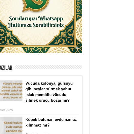
AZILAR
Vücuda kolonya, gülsuyu
gibi şeyler sürmek yahut
ıslak mendille vücudu
silmek orucu bozar mı?
Mart 2025
Köpek bulunan evde namaz
kılınmaz mı?