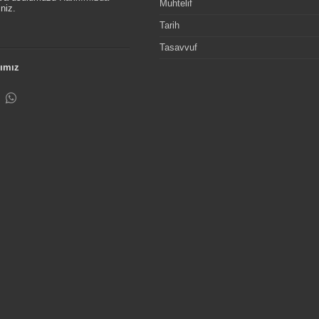
Muhtelif
niz.
Tarih
Tasavvuf
ımız