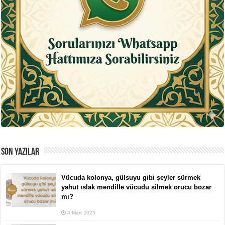
SON YAZILAR
Vücuda kolonya, gülsuyu gibi şeyler sürmek
yahut ıslak mendille vücudu silmek orucu bozar
mı?
4 Mart 2025