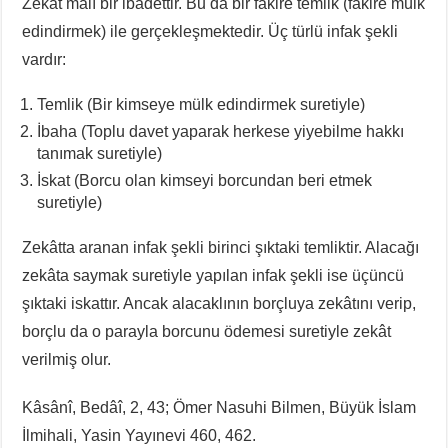
Zekât malî bir ibadettir. Bu da bir fakire temlik (fakire mülk
edindirmek) ile gerçekleşmektedir. Üç türlü infak şekli
vardır:
Temlik (Bir kimseye mülk edindirmek suretiyle)
İbaha (Toplu davet yaparak herkese yiyebilme hakkı
tanımak suretiyle)
İskat (Borcu olan kimseyi borcundan beri etmek
suretiyle)
Zekâtta aranan infak şekli birinci şıktaki temliktir. Alacağı
zekâta saymak suretiyle yapılan infak şekli ise üçüncü
şıktaki iskattır. Ancak alacaklının borçluya zekâtını verip,
borçlu da o parayla borcunu ödemesi suretiyle zekât
verilmiş olur.
Kâsânî, Bedâî, 2, 43; Ömer Nasuhi Bilmen, Büyük İslam
İlmihali, Yasin Yayınevi 460, 462.