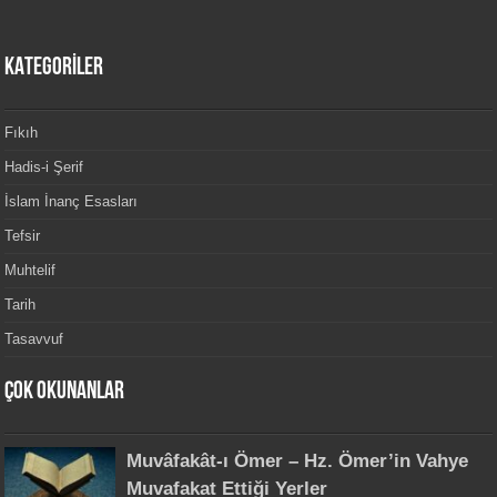
KATEGORİLER
Fıkıh
Hadis-i Şerif
İslam İnanç Esasları
Tefsir
Muhtelif
Tarih
Tasavvuf
Çok Okunanlar
Muvâfakât-ı Ömer – Hz. Ömer’in Vahye
Muvafakat Ettiği Yerler