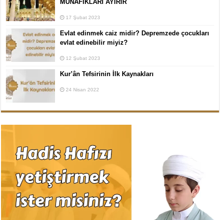
MÜNAFIKLARI AYIRIR
17 Şubat 2023
Evlat edinmek caiz midir? Depremzede çocukları
evlat edinebilir miyiz?
12 Şubat 2023
Kur’ân Tefsirinin İlk Kaynakları
24 Nisan 2022