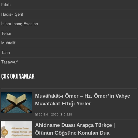
Fıkıh
Hadis-i Şerif
İslam İnanç Esasları
Tefsir
Muhtelif
Tarih
Tasavvuf
Çok Okunanlar
Muvâfakât-ı Ömer – Hz. Ömer’in Vahye
Muvafakat Ettiği Yerler
25 Ekim 2020
5,228
Ahidname Duası Arapça Türkçe |
Ölünün Göğsüne Konulan Dua