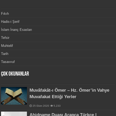
Fıkıh
Hadis-i Şerif
İslam İnanç Esasları
Tefsir
Muhtelif
Tarih
Tasavvuf
Çok Okunanlar
Muvâfakât-ı Ömer – Hz. Ömer’in Vahye
Muvafakat Ettiği Yerler
25 Ekim 2020
5,233
Ahidname Duası Arapça Türkçe |