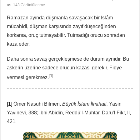
143 Görüntülenme
Ramazan ayında düşmanla savaşacak bir İslâm
mücahidi, düşman karşısında zayıf düşeceğinden
korkarsa, oruç tutmayabilir. Tutmadığı orucu sonradan
kaza eder.
Daha sonra savaş gerçekleşmese de durum aynıdır. Bu
askerin üzerine sadece orucun kazası gerekir. Fidye
[1]
vermesi gerekmez.
[1]
Ömer Nasuhi Bilmen,
Büyük İslam İlmihali,
Yasin
Yayınevi, 388; İbni Abidin, Reddü’l-Muhtar, Darü’l Fikr, II,
421.