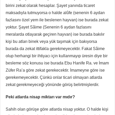
birini zekat olarak hesaplar. Şayet yanında ticaret
maksadıyla tutmuyorsa o halde alûfe (senenin 6 aydan
fazlasını özel yem ile beslenen hayvan) ise burada zekat
yoktur. Şayet Sâime (Senenin 6 aydan fazlasını
meralarda otlayarak geçiren hayvan) ise burada bakılır
kişi bu atları binek veya yük taşımak için bakıyorsa
burada da zekat ittifakla gerekmeyecektir. Fakat Sâime
olup herhangi bir ihtiyacı için kullanmayıp üresin diye bir
besleme söz konusu ise burada Ebu Hanife Ra. ve İmam
Züfer Ra’a göre zekat gerekecektir. İmameyne göre ise
gerekemeyecektir. Çünkü onlar ticari olmayan atlarda
zekat gerekmeyeceği yönünde görüş belirtmişlerdir.
Peki atlarda nisap miktarı var mıdır?
Sahih olan görüşe göre atlarda nisap yoktur. O halde kişi