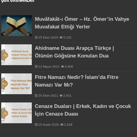
Çok Okunanlar
Muvâfakât-ı Ömer – Hz. Ömer’in Vahye
Muvafakat Ettiği Yerler
25 Ekim 2020
5,232
Ahidname Duası Arapça Türkçe |
Ölünün Göğsüne Konulan Dua
12 Mayıs 2021
4,908
Fitre Namazı Nedir? İslam’da Fitre
Namazı Var Mı?
30 Ekim 2021
2,631
Cenaze Duaları | Erkek, Kadın ve Çocuk
İçin Cenaze Duası
20 Aralık 2020
2,528