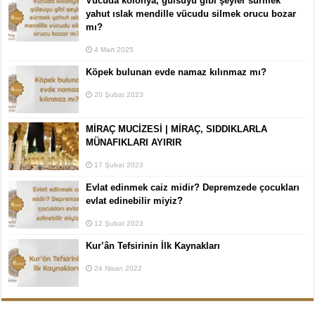
Vücuda kolonya, gülsuyu gibi şeyler sürmek
yahut ıslak mendille vücudu silmek orucu bozar
mı?
4 Mart 2025
Köpek bulunan evde namaz kılınmaz mı?
20 Şubat 2023
MİRAÇ MUCİZESİ | MİRAÇ, SIDDIKLARLA
MÜNAFIKLARI AYIRIR
17 Şubat 2023
Evlat edinmek caiz midir? Depremzede çocukları
evlat edinebilir miyiz?
12 Şubat 2023
Kur’ân Tefsirinin İlk Kaynakları
24 Nisan 2022