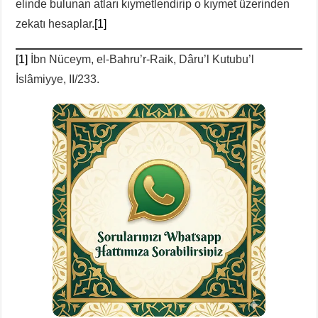
elinde bulunan atları kıymetlendirip o kıymet üzerinden
zekatı hesaplar.
[1]
[1]
İbn Nüceym, el-Bahru’r-Raik, Dâru’l Kutubu’l
İslâmiyye, II/233.