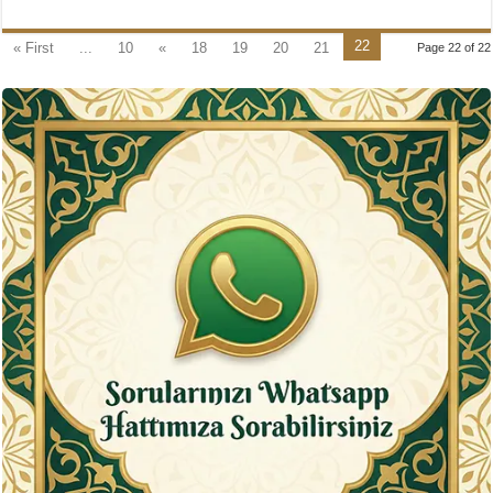
22
« First
...
10
«
18
19
20
21
Page 22 of 22