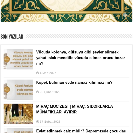
SON YAZILAR
Vücuda kolonya, gülsuyu gibi şeyler sürmek
yahut ıslak mendille vücudu silmek orucu bozar
mı?
4 Mart 2025
Köpek bulunan evde namaz kılınmaz mı?
20 Şubat 2023
MİRAÇ MUCİZESİ | MİRAÇ, SIDDIKLARLA
MÜNAFIKLARI AYIRIR
17 Şubat 2023
Evlat edinmek caiz midir? Depremzede çocukları