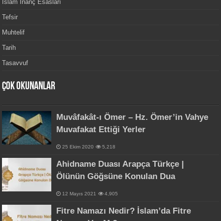
İslam İnanç Esasları
Tefsir
Muhtelif
Tarih
Tasavvuf
Çok Okunanlar
Muvâfakât-ı Ömer – Hz. Ömer’in Vahye
Muvafakat Ettiği Yerler
25 Ekim 2020
5,218
Ahidname Duası Arapça Türkçe |
Ölünün Göğsüne Konulan Dua
12 Mayıs 2021
4,905
Fitre Namazı Nedir? İslam’da Fitre