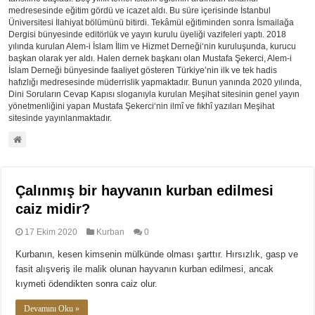
medresesinde eğitim gördü ve icazet aldı. Bu süre içerisinde İstanbul
Üniversitesi İlahiyat bölümünü bitirdi. Tekâmül eğitiminden sonra İsmailağa
Dergisi bünyesinde editörlük ve yayın kurulu üyeliği vazifeleri yaptı. 2018
yılında kurulan Alem-i İslam İlim ve Hizmet Derneği‘nin kuruluşunda, kurucu
başkan olarak yer aldı. Halen dernek başkanı olan Mustafa Şekerci, Alem-i
İslam Derneği bünyesinde faaliyet gösteren Türkiye’nin ilk ve tek hadis
hafızlığı medresesinde müderrislik yapmaktadır. Bunun yanında 2020 yılında,
Dini Soruların Cevap Kapısı sloganıyla kurulan Meşihat sitesinin genel yayın
yönetmenliğini yapan Mustafa Şekerci‘nin ilmî ve fıkhî yazıları Meşihat
sitesinde yayınlanmaktadır.
Çalınmış bir hayvanın kurban edilmesi
caiz midir?
17 Ekim 2020
Kurban
0
Kurbanın, kesen kimsenin mülkünde olması şarttır. Hırsızlık, gasp ve
fasit alışveriş ile malik olunan hayvanın kurban edilmesi, ancak
kıymeti ödendikten sonra caiz olur.
Devamını Oku »