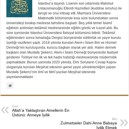
İstanbul’a taşındı. Lisenin son yıllarında Mahmut
Ustaosmanoğlu Efendi Hazretleri (kuddise sirruhu) ile
tanıştı ve ona intisap etti. Marmara Üniversitesi
Matematik bölümünde kısa süre bulunduktan sonra
üniversiteyi bırakıp medrese tahsiline başladı. Beş yıllık temel İslamî
eğitimin ardından tekâmül medresesinde eğitim gördü ve icazet aldı. Bu
süre içerisinde İstanbul Üniversitesi İlahiyat bölümünü bitirdi. Tekâmül
eğitiminden sonra İsmailağa Dergisi bünyesinde editörlük ve yayın kurulu
üyeliği vazifeleri yaptı. 2018 yılında kurulan Alem-i İslam İlim ve Hizmet
Derneği‘nin kuruluşunda, kurucu başkan olarak yer aldı. Halen dernek
başkanı olan Mustafa Şekerci, Alem-i İslam Derneği bünyesinde faaliyet
gösteren Türkiye’nin ilk ve tek hadis hafızlığı medresesinde müderrislik
yapmaktadır. Bunun yanında 2020 yılında, Dini Soruların Cevap Kapısı
sloganıyla kurulan Meşihat sitesinin genel yayın yönetmenliğini yapan
Mustafa Şekerci‘nin ilmî ve fıkhî yazıları Meşihat sitesinde
yayınlanmaktadır.
Geri
Allah’a Yaklaştıran Amellerin En
Üstünü: Anneye İyilik
İleri
Zulmetseler Dahi Anne Babaya
İyilik Etmek