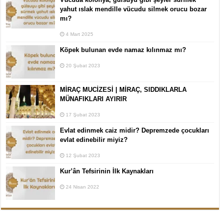
yahut ıslak mendille vücudu silmek orucu bozar
mı?
4 Mart 2025
Köpek bulunan evde namaz kılınmaz mı?
20 Şubat 2023
MİRAÇ MUCİZESİ | MİRAÇ, SIDDIKLARLA
MÜNAFIKLARI AYIRIR
17 Şubat 2023
Evlat edinmek caiz midir? Depremzede çocukları
evlat edinebilir miyiz?
12 Şubat 2023
Kur’ân Tefsirinin İlk Kaynakları
24 Nisan 2022