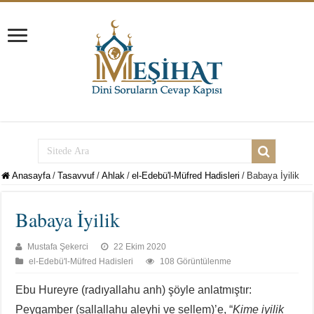
Anasayfa
/
Tasavvuf
/
Ahlak
/
el-Edebü'l-Müfred Hadisleri
/
Babaya İyilik
Babaya İyilik
Mustafa Şekerci
22 Ekim 2020
el-Edebü'l-Müfred Hadisleri
108 Görüntülenme
Ebu Hureyre (radıyallahu anh) şöyle anlatmıştır:
Peygamber (sallallahu aleyhi ve sellem)’e, “
Kime iyilik