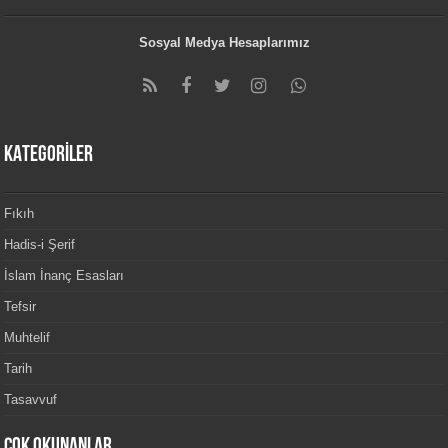
Sosyal Medya Hesaplarımız
KATEGORİLER
Fıkıh
Hadis-i Şerif
İslam İnanç Esasları
Tefsir
Muhtelif
Tarih
Tasavvuf
Çok Okunanlar