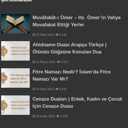
Muvâfakât-ı Ömer – Hz. Ömer’in Vahye
Muvafakat Ettiği Yerler
25 Ekim 2020
5,234
Ahidname Duası Arapça Türkçe |
Ölünün Göğsüne Konulan Dua
12 Mayıs 2021
4,912
Fitre Namazı Nedir? İslam’da Fitre
Namazı Var Mı?
30 Ekim 2021
2,631
Cenaze Duaları | Erkek, Kadın ve Çocuk
İçin Cenaze Duası
20 Aralık 2020
2,530