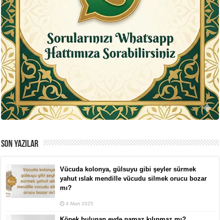
SON YAZILAR
Vücuda kolonya, gülsuyu gibi şeyler sürmek
yahut ıslak mendille vücudu silmek orucu bozar
mı?
4 Mart 2025
Köpek bulunan evde namaz kılınmaz mı?