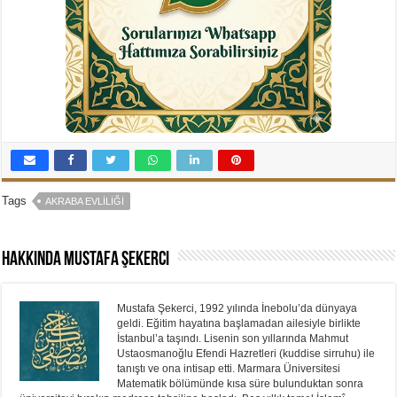
Tags
AKRABA EVLILIĞI
Hakkında Mustafa Şekerci
Mustafa Şekerci, 1992 yılında İnebolu’da dünyaya
geldi. Eğitim hayatına başlamadan ailesiyle birlikte
İstanbul’a taşındı. Lisenin son yıllarında Mahmut
Ustaosmanoğlu Efendi Hazretleri (kuddise sirruhu) ile
tanıştı ve ona intisap etti. Marmara Üniversitesi
Matematik bölümünde kısa süre bulunduktan sonra