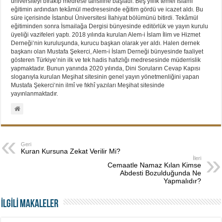
üniversiteyi bırakıp medrese tahsiline başladı. Beş yıllık temel İslamî
eğitimin ardından tekâmül medresesinde eğitim gördü ve icazet aldı. Bu
süre içerisinde İstanbul Üniversitesi İlahiyat bölümünü bitirdi. Tekâmül
eğitiminden sonra İsmailağa Dergisi bünyesinde editörlük ve yayın kurulu
üyeliği vazifeleri yaptı. 2018 yılında kurulan Alem-i İslam İlim ve Hizmet
Derneği‘nin kuruluşunda, kurucu başkan olarak yer aldı. Halen dernek
başkanı olan Mustafa Şekerci, Alem-i İslam Derneği bünyesinde faaliyet
gösteren Türkiye’nin ilk ve tek hadis hafızlığı medresesinde müderrislik
yapmaktadır. Bunun yanında 2020 yılında, Dini Soruların Cevap Kapısı
sloganıyla kurulan Meşihat sitesinin genel yayın yönetmenliğini yapan
Mustafa Şekerci‘nin ilmî ve fıkhî yazıları Meşihat sitesinde
yayınlanmaktadır.
Geri
Kuran Kursuna Zekat Verilir Mi?
İleri
Cemaatle Namaz Kılan Kimse
Abdesti Bozulduğunda Ne
Yapmalıdır?
İLGİLİ MAKALELER