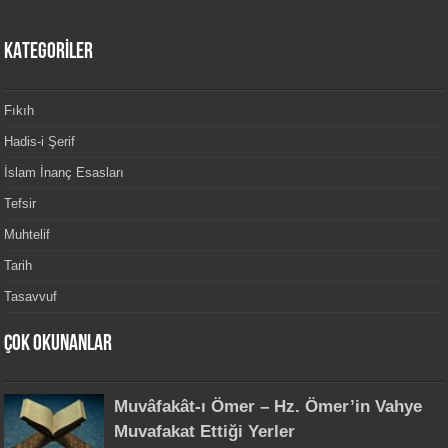
KATEGORİLER
Fıkıh
Hadis-i Şerif
İslam İnanç Esasları
Tefsir
Muhtelif
Tarih
Tasavvuf
Çok Okunanlar
Muvâfakât-ı Ömer – Hz. Ömer’in Vahye
Muvafakat Ettiği Yerler