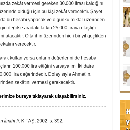
zda zekât vermesi gereken 30.000 lirası kaldığını
üzerinde olduğu için bu kişi zekât verecektir. Şayet
nda bu hesabı yapacak ve o günkü miktar üzerinden
in değilse aradaki farkın 25.000 liraya ulaştığı
 atacaktır. O tarihin üzerinden hicri bir yıl geçtikten
kâtını verecektir.
olarak kullanıyorsa onların değerlerini de hesaba
ların 100.000 lira ettiğini varsayalım. İki daire
.000 lira değerindedir. Dolayısıyla Ahmet’in,
rinden zekâtını vermesi gerekecektir.
imize buraya tıklayarak ulaşabilirsiniz.
m İlmihali,
KİTAŞ, 2002, s. 392.