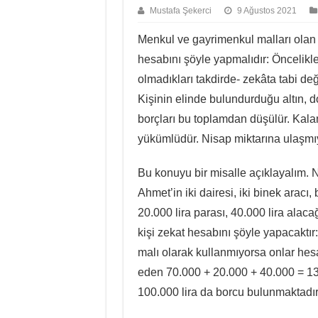
Mustafa Şekerci
9 Ağustos 2021
Menkul ve gayrimenkul malları olan 
hesabını şöyle yapmalıdır: Öncelikle 
olmadıkları takdirde- zekâta tabi deği
Kişinin elinde bulundurduğu altın, do
borçları bu toplamdan düşülür. Kala
yükümlüdür. Nisap miktarına ulaşmı
Bu konuyu bir misalle açıklayalım. Ni
Ahmet’in iki dairesi, iki binek aracı, 
20.000 lira parası, 40.000 lira alac
kişi zekat hesabını şöyle yapacaktır: 
malı olarak kullanmıyorsa onlar hes
eden 70.000 + 20.000 + 40.000 = 13
100.000 lira da borcu bulunmaktadır