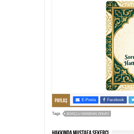
E-Posta
Facebook
Paylaş
Tags
BORÇLU KIMSENIN ZEKATI
Hakkında Mustafa Şekerci