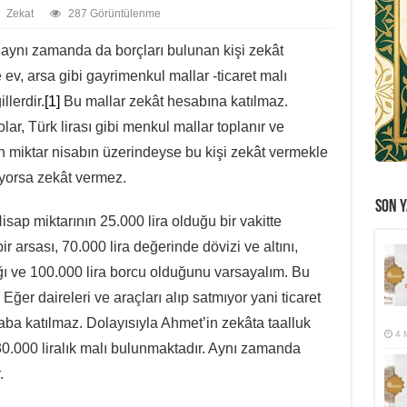
Zekat
287 Görüntülenme
aynı zamanda da borçları bulunan kişi zekât
ev, arsa gibi gayrimenkul mallar -ticaret malı
llerdir.
[1]
Bu mallar zekât hesabına katılmaz.
lar, Türk lirası gibi menkul mallar toplanır ve
n miktar nisabın üzerindeyse bu kişi zekât vermekle
yorsa zekât vermez.
SON Y
sap miktarının 25.000 lira olduğu bir vakitte
bir arsası, 70.000 lira değerinde dövizi ve altını,
ağı ve 100.000 lira borcu olduğunu varsayalım. Bu
Eğer daireleri ve araçları alıp satmıyor yani ticaret
aba katılmaz. Dolayısıyla Ahmet’in zekâta taalluk
4 
0.000 liralık malı bulunmaktadır. Aynı zamanda
.