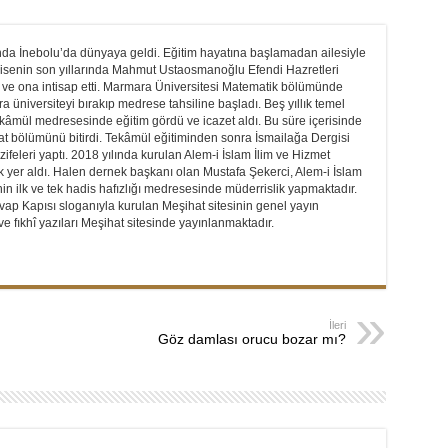
nda İnebolu’da dünyaya geldi. Eğitim hayatına başlamadan ailesiyle
ı. Lisenin son yıllarında Mahmut Ustaosmanoğlu Efendi Hazretleri
tı ve ona intisap etti. Marmara Üniversitesi Matematik bölümünde
 üniversiteyi bırakıp medrese tahsiline başladı. Beş yıllık temel
ekâmül medresesinde eğitim gördü ve icazet aldı. Bu süre içerisinde
iyat bölümünü bitirdi. Tekâmül eğitiminden sonra İsmailağa Dergisi
ifeleri yaptı. 2018 yılında kurulan Alem-i İslam İlim ve Hizmet
 yer aldı. Halen dernek başkanı olan Mustafa Şekerci, Alem-i İslam
n ilk ve tek hadis hafızlığı medresesinde müderrislik yapmaktadır.
ap Kapısı sloganıyla kurulan Meşihat sitesinin genel yayın
e fıkhî yazıları Meşihat sitesinde yayınlanmaktadır.
İleri
Göz damlası orucu bozar mı?