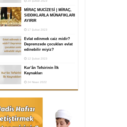
20 Şubat 2023
MİRAÇ MUCİZESİ | MİRAÇ,
SIDDIKLARLA MÜNAFIKLARI
AYIRIR
17 Şubat 2023
Evlat edinmek caiz midir?
Depremzede çocukları evlat
edinebilir miyiz?
12 Şubat 2023
Kur’ân Tefsirinin İlk
Kaynakları
24 Nisan 2022