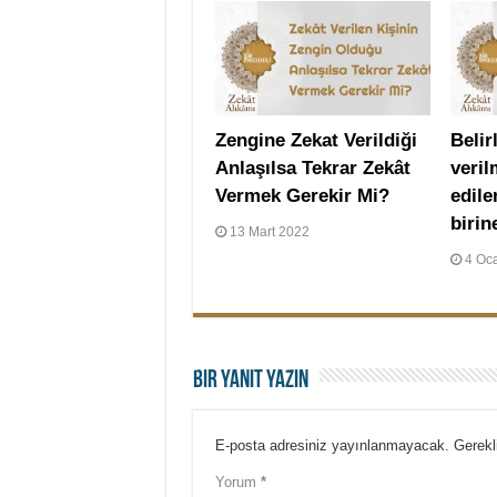
Zengine Zekat Verildiği
Belir
Anlaşılsa Tekrar Zekât
veri
Vermek Gerekir Mi?
edile
birin
13 Mart 2022
4 Oc
Bir yanıt yazın
E-posta adresiniz yayınlanmayacak.
Gerekl
Yorum
*