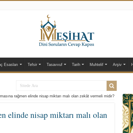
nç Esasları
Tefsir
Tasavvuf
Tarih
Muhtelif
Arşiv
lmasına rağmen elinde nisap miktarı malı olan zekât vermeli midir?
n elinde nisap miktarı malı olan