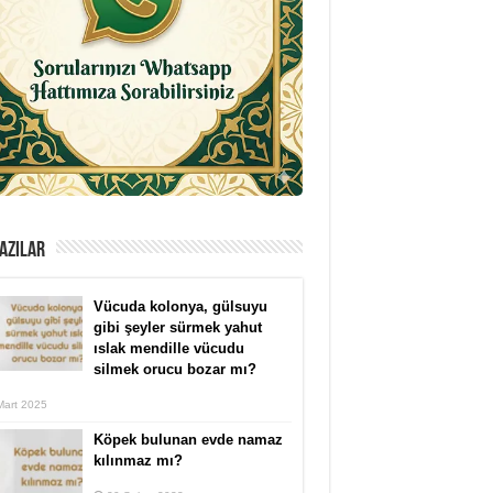
AZILAR
Vücuda kolonya, gülsuyu
gibi şeyler sürmek yahut
ıslak mendille vücudu
silmek orucu bozar mı?
Mart 2025
Köpek bulunan evde namaz
kılınmaz mı?