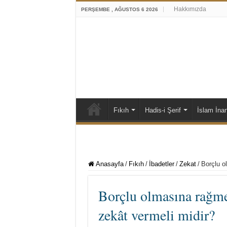
Hakkımızda
PERŞEMBE , AĞUSTOS 6 2026
Fıkıh
Hadis-i Şerif
İslam İna
Anasayfa
/
Fıkıh
/
İbadetler
/
Zekat
/
Borçlu o
Borçlu olmasına rağme
zekât vermeli midir?