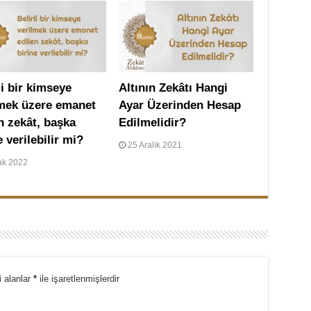
li bir kimseye
Altının Zekâtı Hangi
lmek üzere emanet
Ayar Üzerinden Hesap
n zekât, başka
Edilmelidir?
e verilebilir mi?
25 Aralık 2021
ak 2022
i alanlar
*
ile işaretlenmişlerdir