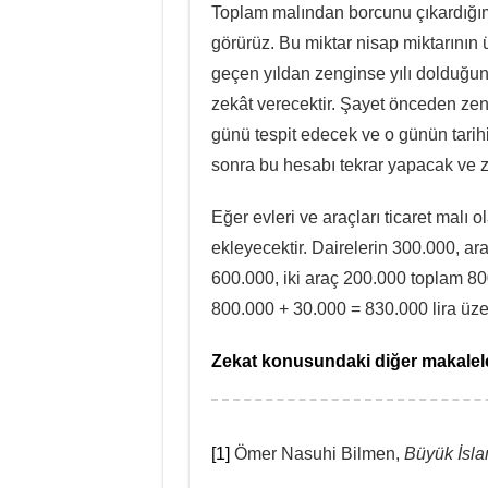
Toplam malından borcunu çıkardığımı
görürüz. Bu miktar nisap miktarının 
geçen yıldan zenginse yılı dolduğu
zekât verecektir. Şayet önceden zeng
günü tespit edecek ve o günün tarihini
sonra bu hesabı tekrar yapacak ve ze
Eğer evleri ve araçları ticaret malı 
ekleyecektir. Dairelerin 300.000, araç
600.000, iki araç 200.000 toplam 800
800.000 + 30.000 = 830.000 lira üze
Zekat konusundaki diğer makaleler
[1]
Ömer Nasuhi Bilmen,
Büyük İsla