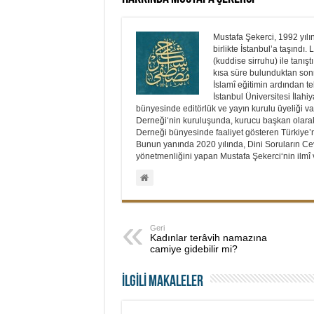
Mustafa Şekerci, 1992 yılı
birlikte İstanbul’a taşınd
(kuddise sirruhu) ile tanış
kısa süre bulunduktan sonra
İslamî eğitimin ardından t
İstanbul Üniversitesi İlah
bünyesinde editörlük ve yayın kurulu üyeliği vaz
Derneği‘nin kuruluşunda, kurucu başkan olarak
Derneği bünyesinde faaliyet gösteren Türkiye’ni
Bunun yanında 2020 yılında, Dini Soruların Cev
yönetmenliğini yapan Mustafa Şekerci‘nin ilmî v
Geri
Kadınlar terâvih namazına
camiye gidebilir mi?
İLGİLİ MAKALELER