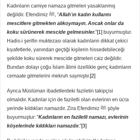
Kadınların camiye namaza gitmeleri yasaklanmış
değildir. Efendimiz ﷺ, “
Allah’ın kadın kullarını
mescitlere gitmekten alıkoymayın. Ancak onlar da
koku sürünerek mescide gelmesinler.
”
[1]
buyurmuştur.
Hadis-i şerifin muktezası olarak kadınların dikkat çekici
kıyafetlerle, yanından geçtiği kişilerin hissedebileceği
şekilde koku sürerek mescide gitmeleri caiz değildir.
Bundan dolayı çoğu İslam âlimi özellikle genç kadınların
cemaate gitmelerini mekruh saymıştır.
[2]
Ayrıca Müslüman ibadetlerdeki faziletin takipçisi
olmalıdır. Kadınlar için de faziletli olan evlerinin en ücra
yerinde kıldıkları namazdır. Zira Efendimiz ﷺ şöyle
buyurmuştur: “
Kadınların en faziletli namazı, evlerinin
köşelerinde kıldıkları namazdır.
”
[3]