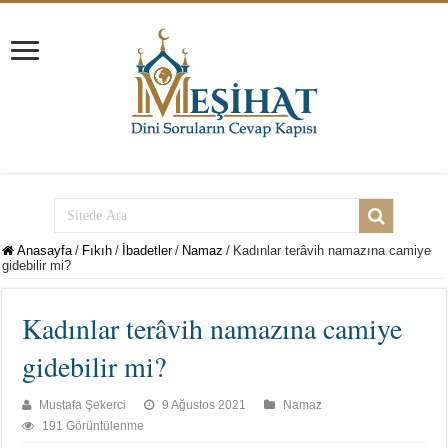
Anasayfa
/
Fıkıh
/
İbadetler
/
Namaz
/
Kadınlar terâvih namazına camiye
gidebilir mi?
Kadınlar terâvih namazına camiye
gidebilir mi?
Mustafa Şekerci
9 Ağustos 2021
Namaz
191 Görüntülenme