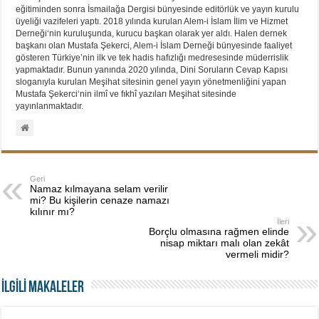
eğitiminden sonra İsmailağa Dergisi bünyesinde editörlük ve yayın kurulu
üyeliği vazifeleri yaptı. 2018 yılında kurulan Alem-i İslam İlim ve Hizmet
Derneği‘nin kuruluşunda, kurucu başkan olarak yer aldı. Halen dernek
başkanı olan Mustafa Şekerci, Alem-i İslam Derneği bünyesinde faaliyet
gösteren Türkiye’nin ilk ve tek hadis hafızlığı medresesinde müderrislik
yapmaktadır. Bunun yanında 2020 yılında, Dini Soruların Cevap Kapısı
sloganıyla kurulan Meşihat sitesinin genel yayın yönetmenliğini yapan
Mustafa Şekerci‘nin ilmî ve fıkhî yazıları Meşihat sitesinde
yayınlanmaktadır.
Geri
Namaz kılmayana selam verilir
mi? Bu kişilerin cenaze namazı
kılınır mı?
İleri
Borçlu olmasına rağmen elinde
nisap miktarı malı olan zekât
vermeli midir?
İLGİLİ MAKALELER