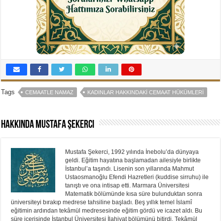
Tags
CEMAATLE NAMAZ
KADINLAR HAKKINDAKI CEMAAT HÜKÜMLERI
Hakkında Mustafa Şekerci
Mustafa Şekerci, 1992 yılında İnebolu’da dünyaya
geldi. Eğitim hayatına başlamadan ailesiyle birlikte
İstanbul’a taşındı. Lisenin son yıllarında Mahmut
Ustaosmanoğlu Efendi Hazretleri (kuddise sirruhu) ile
tanıştı ve ona intisap etti. Marmara Üniversitesi
Matematik bölümünde kısa süre bulunduktan sonra
üniversiteyi bırakıp medrese tahsiline başladı. Beş yıllık temel İslamî
eğitimin ardından tekâmül medresesinde eğitim gördü ve icazet aldı. Bu
süre içerisinde İstanbul Üniversitesi İlahiyat bölümünü bitirdi. Tekâmül