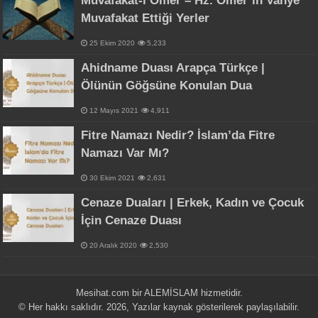
Muvâfakât-ı Ömer – Hz. Ömer’in Vahye
Muvafakat Ettiği Yerler
25 Ekim 2020
5,233
Ahidname Duası Arapça Türkçe |
Ölünün Göğsüne Konulan Dua
12 Mayıs 2021
4,911
Fitre Namazı Nedir? İslam’da Fitre
Namazı Var Mı?
30 Ekim 2021
2,631
Cenaze Duaları | Erkek, Kadın ve Çocuk
İçin Cenaze Duası
20 Aralık 2020
2,530
Mesihat.com bir
ALEMİSLAM
hizmetidir.
© Her hakkı saklıdır. 2026, Yazılar kaynak gösterilerek paylaşılabilir.