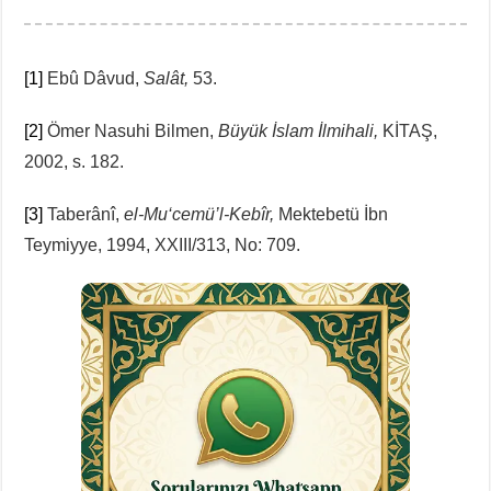
[1]
Ebû Dâvud,
Salât,
53.
[2]
Ömer Nasuhi Bilmen,
Büyük İslam İlmihali,
KİTAŞ,
2002, s. 182.
[3]
Taberânî,
el-Mu‘cemü’l-Kebîr,
Mektebetü İbn
Teymiyye, 1994, XXIII/313, No: 709.