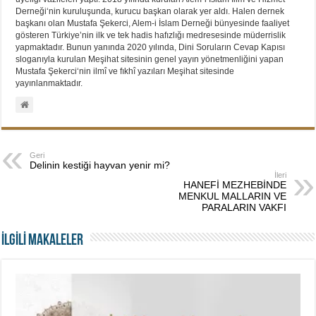
Derneği‘nin kuruluşunda, kurucu başkan olarak yer aldı. Halen dernek
başkanı olan Mustafa Şekerci, Alem-i İslam Derneği bünyesinde faaliyet
gösteren Türkiye’nin ilk ve tek hadis hafızlığı medresesinde müderrislik
yapmaktadır. Bunun yanında 2020 yılında, Dini Soruların Cevap Kapısı
sloganıyla kurulan Meşihat sitesinin genel yayın yönetmenliğini yapan
Mustafa Şekerci‘nin ilmî ve fıkhî yazıları Meşihat sitesinde
yayınlanmaktadır.
Geri
Delinin kestiği hayvan yenir mi?
İleri
HANEFİ MEZHEBİNDE
MENKUL MALLARIN VE
PARALARIN VAKFI
İLGİLİ MAKALELER