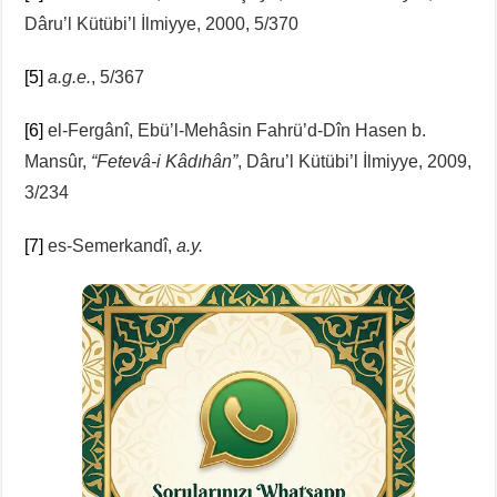
Dâru’l Kütübi’l İlmiyye, 2000, 5/370
[5]
a.g.e.
, 5/367
[6]
el-Fergânî, Ebü’l-Mehâsin Fahrü’d-Dîn Hasen b.
Mansûr,
“
Fetevâ-i Kâdıhân”
, Dâru’l Kütübi’l İlmiyye, 2009,
3/234
[7]
es-Semerkandî,
a.y.