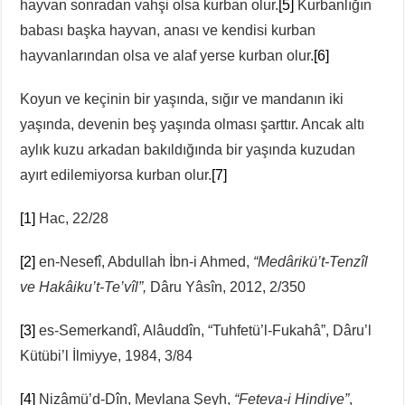
hayvan sonradan vahşi olsa kurban olur.
[5]
Kurbanlığın
babası başka hayvan, anası ve kendisi kurban
hayvanlarından olsa ve alaf yerse kurban olur.
[6]
Koyun ve keçinin bir yaşında, sığır ve mandanın iki
yaşında, devenin beş yaşında olması şarttır. Ancak altı
aylık kuzu arkadan bakıldığında bir yaşında kuzudan
ayırt edilemiyorsa kurban olur.
[7]
[1]
Hac, 22/28
[2]
en-Nesefî, Abdullah İbn-i Ahmed,
“Medârikü’t-Tenzîl
ve Hakâiku’t-Te’vîl”,
Dâru Yâsîn, 2012, 2/350
[3]
es-Semerkandî, Alâuddîn, “Tuhfetü’l-Fukahâ”, Dâru’l
Kütübi’l İlmiyye, 1984, 3/84
[4]
Nizâmü’d-Dîn, Mevlana Şeyh,
“Feteva-i Hindiye”
,