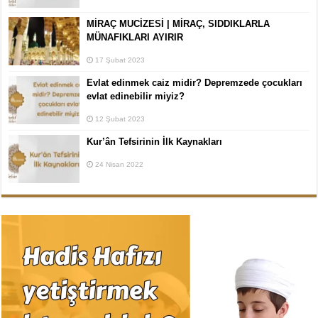
MİRAÇ MUCİZESİ | MİRAÇ, SIDDIKLARLA
MÜNAFIKLARI AYIRIR
17 Şubat 2023
Evlat edinmek caiz midir? Depremzede çocukları
evlat edinebilir miyiz?
12 Şubat 2023
Kur’ân Tefsirinin İlk Kaynakları
24 Nisan 2022