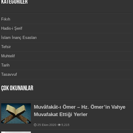
KATEGORİLER
Fıkıh
Hadis-i Şerif
İslam İnanç Esasları
Tefsir
Muhtelif
Tarih
Tasavvuf
Çok Okunanlar
Muvâfakât-ı Ömer – Hz. Ömer’in Vahye
Muvafakat Ettiği Yerler
25 Ekim 2020
5,215