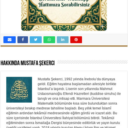
Hakkında Mustafa Şekerci
Mustafa Şekerci, 1992 yılında İnebolu’da dünyaya
geldi. Eğitim hayatına başlamadan ailesiyle birlikte
İstanbul’a taşındı. Lisenin son yıllarında Mahmut
Ustaosmanoğlu Efendi Hazretleri (kuddise sirruhu) ile
tanıştı ve ona intisap etti. Marmara Üniversitesi
Matematik bölümünde kısa süre bulunduktan sonra
üniversiteyi bırakıp medrese tahsiline başladı. Beş yıllık temel İslamî
eğitimin ardından tekâmül medresesinde eğitim gördü ve icazet aldı. Bu
süre içerisinde İstanbul Üniversitesi İlahiyat bölümünü bitirdi. Tekâmül
eğitiminden sonra İsmailağa Dergisi bünyesinde editörlük ve yayın kurulu
üyeliği vazifeleri yaptı. 2018 yılında kurulan Alem-i İslam İlim ve Hizmet