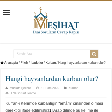
Anasayfa
/
Fıkıh
/
İbadetler
/
Kurban
/
Hangi hayvanlardan kurban olur?
Hangi hayvanlardan kurban olur?
Mustafa Şekerci
21 Ekim 2020
Kurban
178 Görüntülenme
Kur’an-ı Kerim’de kurbanlığın “en‘âm” cinsinden olması
gerektiği ifade edilmiştir.
[1]
Arap dilinde bu kelime ile