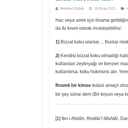
Mahmut Öztürk
14 Ocak 2021
H
Hac veya umre için ihrama girildiğin
da iki kısım olarak inceleyebiliriz:
1)
Bizzat koku olanlar… Bunlar misk,
2)
Kendisi bizzat koku olmadığı halde
kullanılan zeytinyağı ve benzeri m
kullanılırsa, koku hükmünü alır. Yem
İhramlı bir kimse
tedavi amaçlı olsa
bir şey sürse dem (Bir koyun veya k
[1]
İbn-i Abidin,
Reddü’l-Muhtâr
, Dar