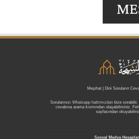
Meşihat | Dini Soruların Cev
Sorularınızı
Whatsapp hattımızdan
bize sorabilir
cevabına arama kısmından ulaşabilirsiniz. F
sayfasından okuyabilirsi
Sosyal Medya Hesaplar