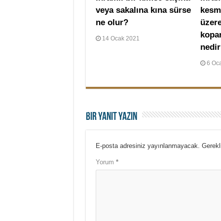
veya sakalına kına sürse
kesm
ne olur?
üzere
kopa
14 Ocak 2021
nedi
6 Oc
Bir yanıt yazın
E-posta adresiniz yayınlanmayacak.
Gerekl
Yorum
*