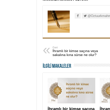
@Oztuurkmahm
Geri
İhramlı bir kimse saçına veya
sakalına kına sürse ne olur?
İLGİLİ MAKALELER
İhramlı bir kimse saçına
İhram