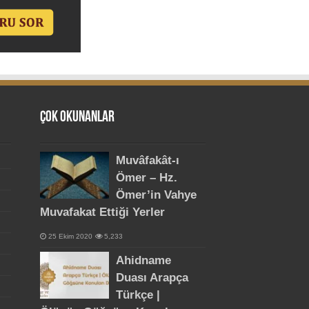
Çok Okunanlar
Muvâfakât-ı
Ömer – Hz.
Ömer’in Vahye
Muvafakat Ettiği Yerler
25 Ekim 2020
5,233
Ahidname
Duası Arapça
Türkçe |