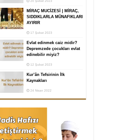
20 Şubat 2023
MİRAÇ MUCİZESİ | MİRAÇ,
SIDDIKLARLA MÜNAFIKLARI
AYIRIR
17 Şubat 2023
Evlat edinmek caiz midir?
Depremzede çocukları evlat
edinebilir miyiz?
12 Şubat 2023
Kur’ân Tefsirinin İlk
Kaynakları
24 Nisan 2022