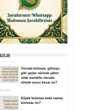
AZILAR
Vücuda kolonya, gülsuyu
gibi şeyler sürmek yahut
ıslak mendille vücudu
silmek orucu bozar mı?
Mart 2025
Köpek bulunan evde namaz
kılınmaz mı?