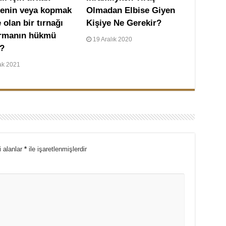
enin veya kopmak
Olmadan Elbise Giyen
 olan bir tırnağı
Kişiye Ne Gerekir?
rmanın hükmü
19 Aralık 2020
r?
ak 2021
i alanlar
*
ile işaretlenmişlerdir