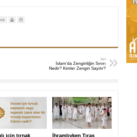
ut
İleri
İslam’da Zenginliğin Sınırı
Nedir? Kimler Zengin Sayılır?
lı için tırnak
İhramlıyken Tıraş