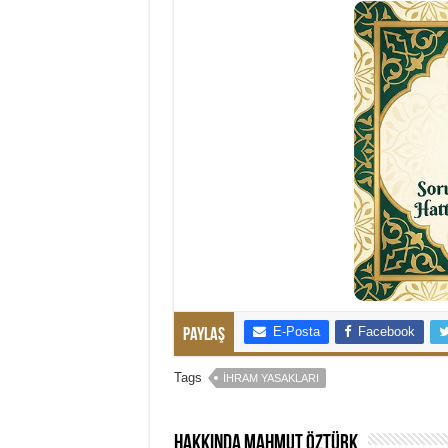
E-Posta
Facebook
Paylaş
Tags
İHRAM YASAKLARI
Hakkında Mahmut Öztürk