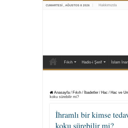
Hakkımızda
CUMARTESI , AĞUSTOS 8 2026
Fıkıh
Hadis-i Şerif
İslam İna
Anasayfa
/
Fıkıh
/
İbadetler
/
Hac
/
Hac ve Um
koku sürebilir mi?
İhramlı bir kimse teda
koku sürebilir mi?