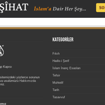
KATEGORİLER
Fıkıh
Hadis-i Şerif
ap Kapısı
İslam İnanç Esasları
Tefsir
, sitemizdeki yüzlerce sorunun
etva usulümüzü
Hakkımızda
Muhtelif
niz.
Tarih
Tasavvuf
ımız