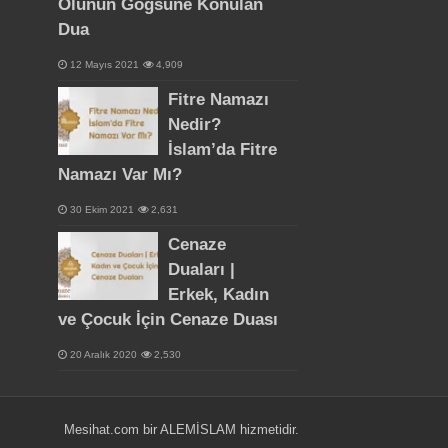
Ölünün Göğsüne Konulan
Dua
12 Mayıs 2021
4,909
Fitre Namazı
Nedir?
İslam’da Fitre
Namazı Var Mı?
30 Ekim 2021
2,631
Cenaze
Duaları |
Erkek, Kadın
ve Çocuk İçin Cenaze Duası
20 Aralık 2020
2,530
Mesihat.com bir
ALEMİSLAM
hizmetidir.