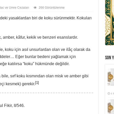
ac ve Umre Cezaları
266 Görüntülenme
deki yasaklardan biri de koku sürünmektir. Kokuları
 amber, kâfur, kekik ve benzeri esanslardır.
, koku için asıl unsurlardan olan ve ilâç olarak da
addeler… Eğer bunlar bedeni yağlamak için
SON Y
eğe katılırsa “koku” hükmünde değildir.
 bile, sırf koku kısmından olan misk ve amber gibi
[1]
eçi kesmek) gerekir.
4 
ul Fikir, II/546.