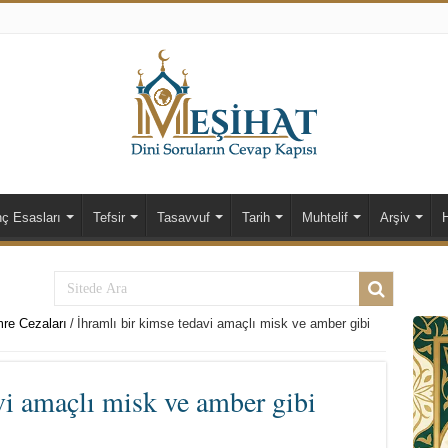
nç Esasları
Tefsir
Tasavvuf
Tarih
Muhtelif
Arşiv
re Cezaları
/
İhramlı bir kimse tedavi amaçlı misk ve amber gibi
vi amaçlı misk ve amber gibi