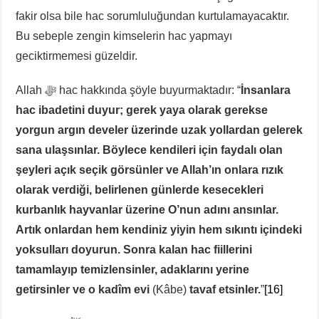
fakir olsa bile hac sorumluluğundan kurtulamayacaktır.
Bu sebeple zengin kimselerin hac yapmayı
geciktirmemesi güzeldir.
Allah ﷻ hac hakkında şöyle buyurmaktadır: “
İnsanlara
hac ibadetini duyur; gerek yaya olarak gerekse
yorgun argın develer üzerinde uzak yollardan gelerek
sana ulaşsınlar.
Böylece kendileri için faydalı olan
şeyleri açık seçik görsünler ve Allah’ın onlara rızık
olarak verdiği, belirlenen günlerde kesecekleri
kurbanlık hayvanlar üzerine O’nun adını ansınlar.
Artık onlardan hem kendiniz yiyin hem sıkıntı içindeki
yoksulları doyurun. Sonra kalan hac fiillerini
tamamlayıp temizlensinler, adaklarını yerine
getirsinler ve o kadîm evi
(Kâbe)
tavaf etsinler.
”
[16]