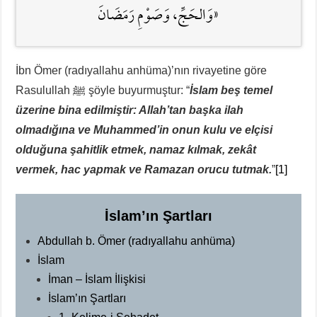
وَالحَجِّ، وَصَوْمِ رَمَضَانَ»
İbn Ömer (radıyallahu anhüma)’nın rivayetine göre
Rasulullah
ﷺ
şöyle buyurmuştur: “
İslam beş temel
üzerine bina edilmiştir: Allah’tan başka ilah
olmadığına ve Muhammed’in onun kulu ve elçisi
olduğuna şahitlik etmek, namaz kılmak, zekât
vermek, hac yapmak ve Ramazan orucu tutmak.
”
[1]
İslam’ın Şartları
Abdullah b. Ömer (radıyallahu anhüma)
İslam
İman – İslam İlişkisi
İslam’ın Şartları