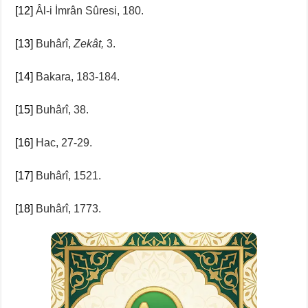
[12]
Âl-i İmrân Sûresi, 180.
[13]
Buhârî,
Zekât,
3.
[14]
Bakara, 183-184.
[15]
Buhârî, 38.
[16]
Hac, 27-29.
[17]
Buhârî, 1521.
[18]
Buhârî, 1773.