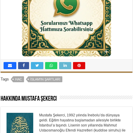
Tags
HAC
İSLAM'IN ŞARTLARI
Hakkında Mustafa Şekerci
Mustafa Şekerci, 1992 yılında İnebolu’da dünyaya
geldi. Eğitim hayatına başlamadan ailesiyle birlikte
İstanbul’a taşındı. Lisenin son yıllarında Mahmut
Ustaosmanoğlu Efendi Hazretleri (kuddise sirruhu) ile