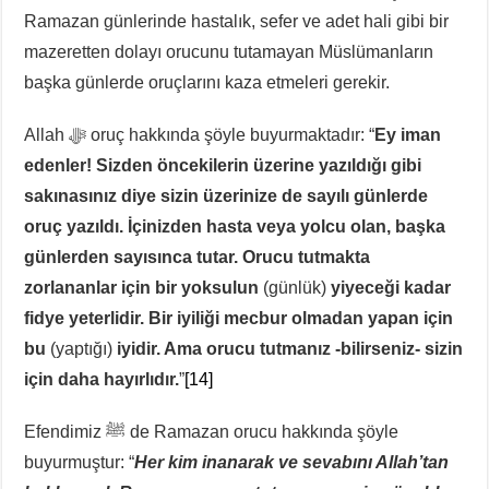
Ramazan günlerinde hastalık, sefer ve adet hali gibi bir
mazeretten dolayı orucunu tutamayan Müslümanların
başka günlerde oruçlarını kaza etmeleri gerekir.
Allah ﷻ oruç hakkında şöyle buyurmaktadır: “
Ey iman
edenler! Sizden öncekilerin üzerine yazıldığı gibi
sakınasınız diye sizin üzerinize de sayılı günlerde
oruç yazıldı. İçinizden hasta veya yolcu olan, başka
günlerden sayısınca tutar. Orucu tutmakta
zorlananlar için bir yoksulun
(günlük)
yiyeceği kadar
fidye yeterlidir. Bir iyiliği mecbur olmadan yapan için
bu
(yaptığı)
iyidir. Ama orucu tutmanız -bilirseniz- sizin
için daha hayırlıdır.
”
[14]
Efendimiz ﷺ de Ramazan orucu hakkında şöyle
buyurmuştur: “
Her kim inanarak ve sevabını Allah’tan