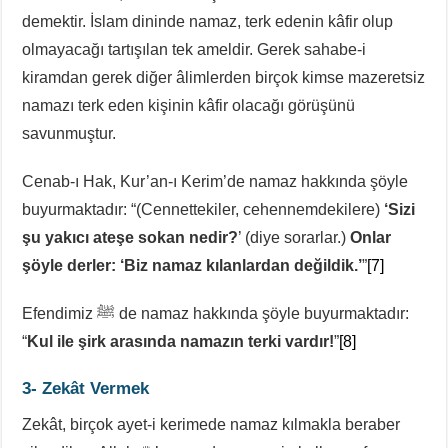
demektir. İslam dininde namaz, terk edenin kâfir olup
olmayacağı tartışılan tek ameldir. Gerek sahabe-i
kiramdan gerek diğer âlimlerden birçok kimse mazeretsiz
namazı terk eden kişinin kâfir olacağı görüşünü
savunmuştur.
Cenab-ı Hak, Kur’an-ı Kerim’de namaz hakkında şöyle
buyurmaktadır: “(Cennettekiler, cehennemdekilere)
‘Sizi
şu yakıcı ateşe sokan nedir?
’ (diye sorarlar.)
Onlar
şöyle derler: ‘Biz namaz kılanlardan değildik.’
”
[7]
Efendimiz ﷺ de namaz hakkında şöyle buyurmaktadır:
“
Kul ile şirk arasında namazın terki vardır!
”
[8]
3- Zekât Vermek
Zekât, birçok ayet-i kerimede namaz kılmakla beraber