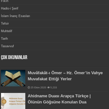
Fıkıh
Hadis-i Şerif
İslam İnanç Esasları
Tefsir
Muhtelif
Tarih
Tasavvuf
Çok Okunanlar
Muvâfakât-ı Ömer – Hz. Ömer’in Vahye
Muvafakat Ettiği Yerler
25 Ekim 2020
5,233
Ahidname Duası Arapça Türkçe |
Ölünün Göğsüne Konulan Dua