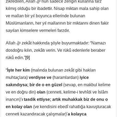
zikredilen, Allah ﷻ’nun sadece zengin kullarına farz
kılmış olduğu bir ibadettir. Nisap miktarı mala sahip olan
ve malları bir yıl boyunca ellerinde bulunan
Müslümanların, her yıl mallarının bir miktarını dinen fakir
sayılan kimselere vermeleri farzdır.
Allah ﷻ zekât hakkında şöyle buyurmaktadır: “Namazı
dosdoğru kılın, zekâtı verin. Ve rükû edenlerle beraber
rükû edin.”
[9]
“
İşte her kim
(malında bulunan zekât gibi hakları
muhtaçlara)
verdiyse ve
(haramlardan)
iyice
sakındıysa; bir de o en güzel
(sevap, en makbul kelime
ve en doğru din)
olan
(cenneti, kelime-i tevhîdi ve İslâm
inancın)’
ı tasdik ettiyse; artık muhakkak biz de onu o
en kolay olan
(ve kendisini ebedî rahatlığa kavuşturacak
cenneti kazandıracak çalışmalar)’
a kolayca