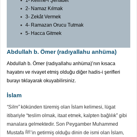
1- Kelime-i Şehadet
2- Namaz Kılmak
3- Zekât Vermek
4- Ramazan Orucu Tutmak
5- Hacca Gitmek
Abdullah b. Ömer (radıyallahu anhüma)
Abdullah b. Ömer (radıyallahu anhüma)’nın kısaca
hayatını ve rivayet etmiş olduğu diğer hadis-i şerifleri
burayı tıklayarak okuyabilirsiniz.
İslam
“Silm”
kökünden türemiş olan İslam kelimesi, lügat
itibariyle “teslim olmak, itaat etmek, kalpten bağlılık” gibi
manalara gelmektedir. Son Peygamber Muhammed
Mustafa ﷺ’in getirmiş olduğu dinin de ismi olan İslam,