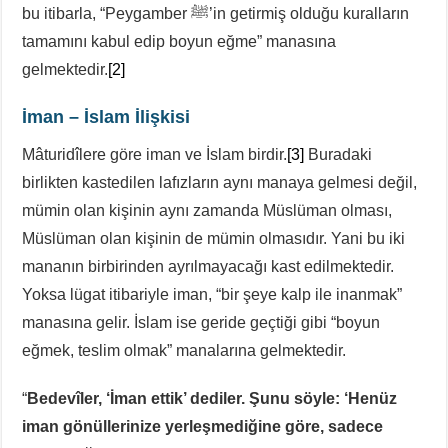
bu itibarla, “Peygamber ﷺ’in getirmiş olduğu kuralların
tamamını kabul edip boyun eğme” manasına
gelmektedir.
[2]
İman – İslam İlişkisi
Mâturidîlere göre iman ve İslam birdir.
[3]
Buradaki
birlikten kastedilen lafızların aynı manaya gelmesi değil,
mümin olan kişinin aynı zamanda Müslüman olması,
Müslüman olan kişinin de mümin olmasıdır. Yani bu iki
mananın birbirinden ayrılmayacağı kast edilmektedir.
Yoksa lügat itibariyle iman, “bir şeye kalp ile inanmak”
manasına gelir. İslam ise geride geçtiği gibi “boyun
eğmek, teslim olmak” manalarına gelmektedir.
“
Bedevîler,
‘İman ettik’ dediler. Şunu söyle: ‘Henüz
iman gönüllerinize yerleşmediğine göre, sadece