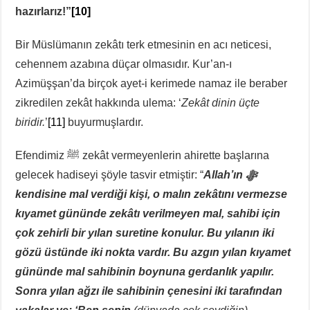
hazırlarız!”
[10]
Bir Müslümanın zekâtı terk etmesinin en acı neticesi,
cehennem azabına düçar olmasıdır. Kur’an-ı
Azimüşşan’da birçok ayet-i kerimede namaz ile beraber
zikredilen zekât hakkında ulema: ‘
Zekât dinin üçte
biridir.
’
[11]
buyurmuşlardır.
Efendimiz ﷺ zekât vermeyenlerin ahirette başlarına
gelecek hadiseyi şöyle tasvir etmiştir: “
Allah’ın
ﷻ
kendisine mal verdiği kişi, o malın zekâtını vermezse
kıyamet gününde zekâtı verilmeyen mal, sahibi için
çok zehirli bir yılan suretine konulur. Bu yılanın iki
gözü üstünde iki nokta vardır. Bu azgın yılan kıyamet
gününde mal sahibinin boynuna gerdanlık yapılır.
Sonra yılan ağzı ile sahibinin çenesini iki tarafından