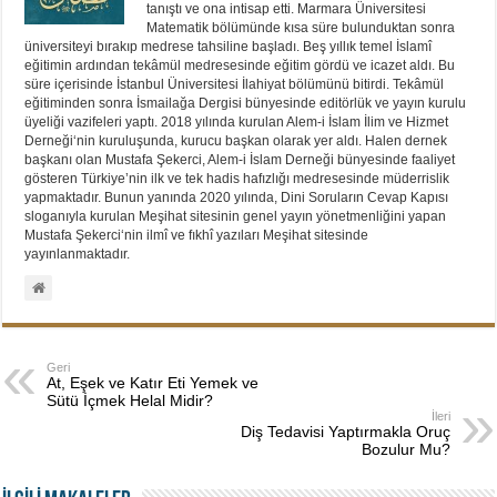
tanıştı ve ona intisap etti. Marmara Üniversitesi
Matematik bölümünde kısa süre bulunduktan sonra
üniversiteyi bırakıp medrese tahsiline başladı. Beş yıllık temel İslamî
eğitimin ardından tekâmül medresesinde eğitim gördü ve icazet aldı. Bu
süre içerisinde İstanbul Üniversitesi İlahiyat bölümünü bitirdi. Tekâmül
eğitiminden sonra İsmailağa Dergisi bünyesinde editörlük ve yayın kurulu
üyeliği vazifeleri yaptı. 2018 yılında kurulan Alem-i İslam İlim ve Hizmet
Derneği‘nin kuruluşunda, kurucu başkan olarak yer aldı. Halen dernek
başkanı olan Mustafa Şekerci, Alem-i İslam Derneği bünyesinde faaliyet
gösteren Türkiye’nin ilk ve tek hadis hafızlığı medresesinde müderrislik
yapmaktadır. Bunun yanında 2020 yılında, Dini Soruların Cevap Kapısı
sloganıyla kurulan Meşihat sitesinin genel yayın yönetmenliğini yapan
Mustafa Şekerci‘nin ilmî ve fıkhî yazıları Meşihat sitesinde
yayınlanmaktadır.
Geri
At, Eşek ve Katır Eti Yemek ve
Sütü İçmek Helal Midir?
İleri
Diş Tedavisi Yaptırmakla Oruç
Bozulur Mu?