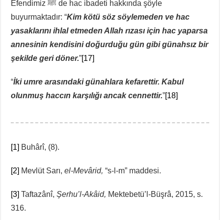
Efendimiz ﷺ de hac ibadeti hakkında şöyle
buyurmaktadır: “
Kim kötü söz söylemeden ve hac
yasaklarını ihlal etmeden Allah rızası için hac yaparsa
annesinin kendisini doğurduğu gün gibi günahsız bir
şekilde geri döner.
”
[17]
“
İki umre arasındaki günahlara kefarettir. Kabul
olunmuş haccın karşılığı ancak cennettir.
”
[18]
[1]
Buhârî, (8).
[2]
Mevlüt Sarı,
el-Mevârid,
“s-l-m” maddesi.
[3]
Taftazânî,
Şerhu’l-Akâid,
Mektebetü’l-Büşrâ, 2015, s.
316.