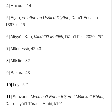
[4]
Hucurat, 14.
[5]
Eşarî,
el-İbâne an Usûli’d-Diyâne,
Dâru’l-Ensâr, h.
1397, s. 26.
[6]
Aliyyü’l-Kârî,
Mirkâtü’l-Mefâtih,
Dâru’l-Fikr, 2020, I/67.
[7]
Müddessir, 42-43.
[8]
Müslim, 82.
[9]
Bakara, 43.
[10]
Leyl, 5-7.
[11]
Şehzade,
Mecmeu’l-Enhur fî Şerh-i Mülteka’l-Ebhûr,
Dâr-u İhyâi’t-Türasi’l-Arabî, I/191.