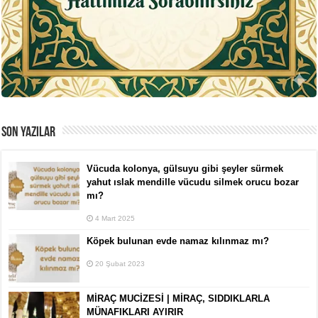
SON YAZILAR
Vücuda kolonya, gülsuyu gibi şeyler sürmek
yahut ıslak mendille vücudu silmek orucu bozar
mı?
4 Mart 2025
Köpek bulunan evde namaz kılınmaz mı?
20 Şubat 2023
MİRAÇ MUCİZESİ | MİRAÇ, SIDDIKLARLA
MÜNAFIKLARI AYIRIR