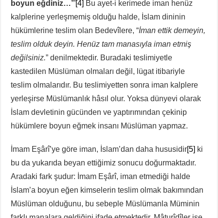
boyun eğdiniz…’
”
[4]
Bu ayet-i kerimede iman henüz
kalplerine yerleşmemiş olduğu halde, İslam dininin
hükümlerine teslim olan Bedevîlere, “
İman ettik demeyin,
teslim olduk deyin. Henüz tam manasıyla iman etmiş
değilsiniz.
” denilmektedir. Buradaki teslimiyetle
kastedilen Müslüman olmaları değil, lügat itibariyle
teslim olmalarıdır. Bu teslimiyetten sonra iman kalplere
yerleşirse Müslümanlık hâsıl olur. Yoksa dünyevi olarak
İslam devletinin gücünden ve yaptırımından çekinip
hükümlere boyun eğmek insanı Müslüman yapmaz.
İmam Eşârî’ye göre iman, İslam’dan daha hususidir
[5]
ki
bu da yukarıda beyan ettiğimiz sonucu doğurmaktadır.
Aradaki fark şudur: İmam Eşârî, iman etmediği halde
İslam’a boyun eğen kimselerin teslim olmak bakımından
Müslüman olduğunu, bu sebeple Müslümanla Müminin
farklı manalara geldiğini ifade etmektedir. Mâturîdîler ise