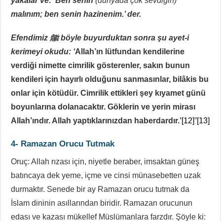
yakalar ve: ‘Ben senin
(dünyada çok sevdiğin)
malınım; ben senin hazinenim.’ der.
Efendimiz
ﷺ böyle buyurduktan sonra şu ayet-i
kerimeyi okudu: ‘
Allah’ın lütfundan kendilerine
verdiği nimette cimrilik gösterenler, sakın bunun
kendileri için hayırlı olduğunu sanmasınlar, bilâkis bu
onlar için kötüdür. Cimrilik ettikleri şey kıyamet günü
boyunlarına dolanacaktır. Göklerin ve yerin mirası
Allah’ındır. Allah yaptıklarınızdan haberdardır.’
[12]
”
[13]
4- Ramazan Orucu Tutmak
Oruç: Allah rızası için, niyetle beraber, imsaktan güneş
batıncaya dek yeme, içme ve cinsi münasebetten uzak
durmaktır. Senede bir ay Ramazan orucu tutmak da
İslam dininin asıllarından biridir. Ramazan orucunun
edası ve kazası mükellef Müslümanlara farzdır. Şöyle ki: