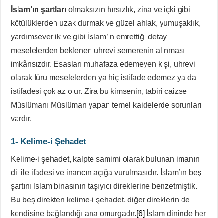
İslam’ın şartları
olmaksızın hırsızlık, zina ve içki gibi
kötülüklerden uzak durmak ve güzel ahlak, yumuşaklık,
yardımseverlik ve gibi İslam’ın emrettiği detay
meselelerden beklenen uhrevi semerenin alınması
imkânsızdır. Esasları muhafaza edemeyen kişi, uhrevi
olarak füru meselelerden ya hiç istifade edemez ya da
istifadesi çok az olur. Zira bu kimsenin, tabiri caizse
Müslümanı Müslüman yapan temel kaidelerde sorunları
vardır.
1- Kelime-i Şehadet
Kelime-i şehadet, kalpte samimi olarak bulunan imanın
dil ile ifadesi ve inancın açığa vurulmasıdır. İslam’ın beş
şartını İslam binasının taşıyıcı direklerine benzetmiştik.
Bu beş direkten kelime-i şehadet, diğer direklerin de
kendisine bağlandığı ana omurgadır.
[6]
İslam dininde her