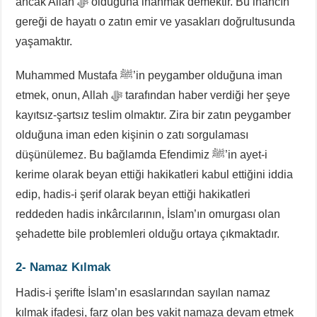
ancak Allah ﷻ olduğuna inanmak demektir. Bu inancın
gereği de hayatı o zatın emir ve yasakları doğrultusunda
yaşamaktır.
Muhammed Mustafa ﷺ’in peygamber olduğuna iman
etmek, onun, Allah ﷻ tarafından haber verdiği her şeye
kayıtsız-şartsız teslim olmaktır. Zira bir zatın peygamber
olduğuna iman eden kişinin o zatı sorgulaması
düşünülemez. Bu bağlamda Efendimiz ﷺ’in ayet-i
kerime olarak beyan ettiği hakikatleri kabul ettiğini iddia
edip, hadis-i şerif olarak beyan ettiği hakikatleri
reddeden hadis inkârcılarının, İslam’ın omurgası olan
şehadette bile problemleri olduğu ortaya çıkmaktadır.
2- Namaz Kılmak
Hadis-i şerifte İslam’ın esaslarından sayılan namaz
kılmak ifadesi, farz olan beş vakit namaza devam etmek