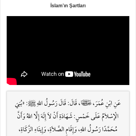
İslam’ın Şartları
عَنِ ابْنِ عُمَرَ، ﭭ، قَالَ: قَالَ رَسُولُ اللهِ ﷺ: «بُنِيَ
الْإِسْلاَمُ عَلَى خَمْسٍ: شَهَادَةِ أَنْ لاَ إِلَهَ إِلَّا اللهُ وَأَنَّ
مُحَمَّدًا رَسُولُ اللهِ، وَإِقَامِ الصَّلاَةِ، وَإِيتَاءِ الزَّكَاةِ،