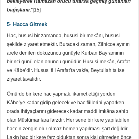
bekleyerek Ramazan orucu tutarsa geçmiş günahları
bağışlanır.
”
[15]
5- Hacca Gitmek
Hac, hususi bir zamanda, hususi bir mekânı, hususi
şekilde ziyaret etmektir. Buradaki zaman, Zilhicce ayının
arefe denilen dokuzuncu günüyle Kurban Bayramının
birinci günü olan onuncu günüdür. Hususi mekân, Arafat
ve Kâbe’dir. Hususi fiil Arafat’ta vakfe, Beytullah’ta ise
ziyaret tavafıdır.
Ömürde bir kere hac yapmak, ikamet ettiği yerden
Kâbe’ye kadar gidip gelecek ve hac fiillerini yaparken
orada ihtiyaçlarını giderecek kadar maddi imkâna sahip
olan Müslümanlara farzdır. Her sene bir kere yapılabilen
haccın zengin olur olmaz hemen yapılması şart değildir.
Lakin hac bir kere farz olduktan sonra kişi gitmeden önce