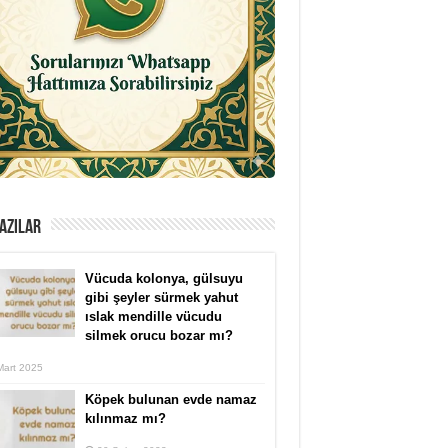
AZILAR
Vücuda kolonya, gülsuyu
gibi şeyler sürmek yahut
ıslak mendille vücudu
silmek orucu bozar mı?
Mart 2025
Köpek bulunan evde namaz
kılınmaz mı?