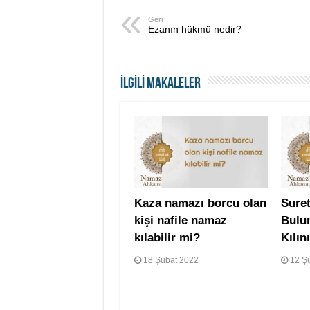
Geri
Ezanın hükmü nedir?
İLGİLİ MAKALELER
Kaza namazı borcu olan
Suret
kişi nafile namaz
Bulu
kılabilir mi?
Kılın
18 Şubat 2022
12 Ş