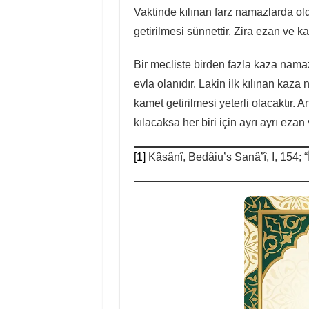
Vaktinde kılınan farz namazlarda o
getirilmesi sünnettir. Zira ezan ve 
Bir mecliste birden fazla kaza namaz
evla olanıdır. Lakin ilk kılınan ka
kamet getirilmesi yeterli olacaktır. 
kılacaksa her biri için ayrı ayrı eza
[1]
Kâsânî, Bedâiu’s Sanâ’î, I, 154; “