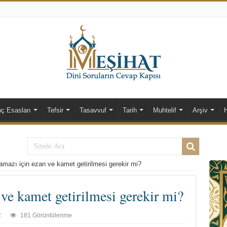
nç Esasları
Tefsir
Tasavvuf
Tarih
Muhtelif
Arşiv
mazı için ezan ve kamet getirilmesi gerekir mi?
ve kamet getirilmesi gerekir mi?
z
181 Görüntülenme