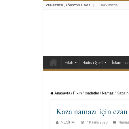
Hakkımızda
CUMARTESI , AĞUSTOS 8 2026
Fıkıh
Hadis-i Şerif
İslam İna
Anasayfa
/
Fıkıh
/
İbadetler
/
Namaz
/
Kaza na
Kaza namazı için ezan 
MEŞİHAT
7 Kasım 2020
Nama