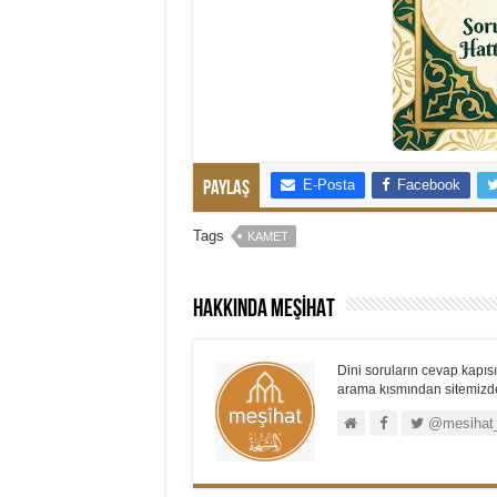
E-Posta
Facebook
Paylaş
Tags
KAMET
Hakkında MEŞİHAT
Dini soruların cevap kapısı.
arama kısmından sitemizdek
@mesihat