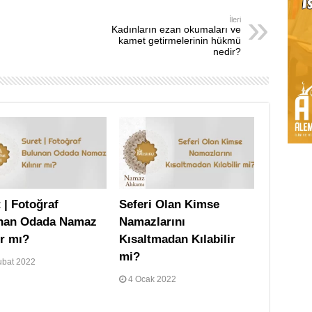
İleri
Kadınların ezan okumaları ve
kamet getirmelerinin hükmü
nedir?
 | Fotoğraf
Seferi Olan Kimse
nan Odada Namaz
Namazlarını
ır mı?
Kısaltmadan Kılabilir
mi?
ubat 2022
4 Ocak 2022