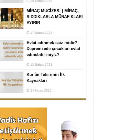
20 Şubat 2023
MİRAÇ MUCİZESİ | MİRAÇ,
SIDDIKLARLA MÜNAFIKLARI
AYIRIR
17 Şubat 2023
Evlat edinmek caiz midir?
Depremzede çocukları evlat
edinebilir miyiz?
12 Şubat 2023
Kur’ân Tefsirinin İlk
Kaynakları
24 Nisan 2022