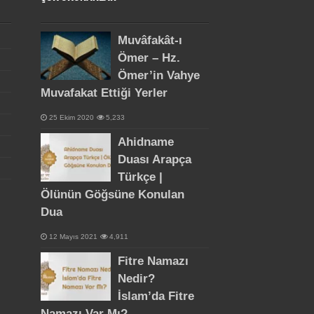
Muvâfakât-ı
Ömer – Hz.
Ömer’in Vahye
Muvafakat Ettiği Yerler
25 Ekim 2020
5,233
Ahidname
Duası Arapça
Türkçe |
Ölünün Göğsüne Konulan
Dua
12 Mayıs 2021
4,911
Fitre Namazı
Nedir?
İslam’da Fitre
Namazı Var Mı?