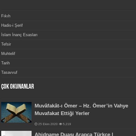
Fıkıh
Hadis-i Şerif
İslam İnanç Esasları
Tefsir
Muhtelif
Tarih
Tasavvuf
Çok Okunanlar
Muvâfakât-ı Ömer – Hz. Ömer’in Vahye
Muvafakat Ettiği Yerler
25 Ekim 2020
5,219
Ahidname Duası Arapça Türkçe |