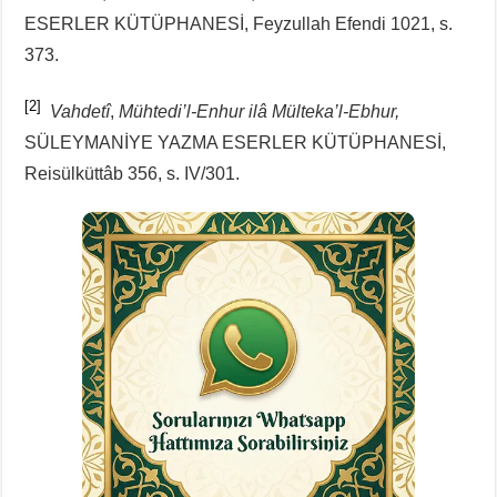
ESERLER KÜTÜPHANESİ, Feyzullah Efendi 1021, s.
373.
[2]
Vahdetî
,
Mühtedi’l-Enhur ilâ Mülteka’l-Ebhur,
SÜLEYMANİYE YAZMA ESERLER KÜTÜPHANESİ,
Reisülküttâb 356, s. IV/301.