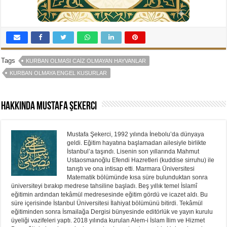
Tags
KURBAN OLMASI CAIZ OLMAYAN HAYVANLAR
KURBAN OLMAYA ENGEL KUSURLAR
Hakkında Mustafa Şekerci
Mustafa Şekerci, 1992 yılında İnebolu’da dünyaya
geldi. Eğitim hayatına başlamadan ailesiyle birlikte
İstanbul’a taşındı. Lisenin son yıllarında Mahmut
Ustaosmanoğlu Efendi Hazretleri (kuddise sirruhu) ile
tanıştı ve ona intisap etti. Marmara Üniversitesi
Matematik bölümünde kısa süre bulunduktan sonra
üniversiteyi bırakıp medrese tahsiline başladı. Beş yıllık temel İslamî
eğitimin ardından tekâmül medresesinde eğitim gördü ve icazet aldı. Bu
süre içerisinde İstanbul Üniversitesi İlahiyat bölümünü bitirdi. Tekâmül
eğitiminden sonra İsmailağa Dergisi bünyesinde editörlük ve yayın kurulu
üyeliği vazifeleri yaptı. 2018 yılında kurulan Alem-i İslam İlim ve Hizmet