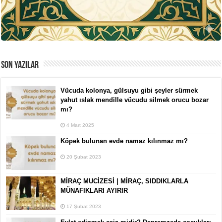
SON YAZILAR
Vücuda kolonya, gülsuyu gibi şeyler sürmek
yahut ıslak mendille vücudu silmek orucu bozar
mı?
4 Mart 2025
Köpek bulunan evde namaz kılınmaz mı?
20 Şubat 2023
MİRAÇ MUCİZESİ | MİRAÇ, SIDDIKLARLA
MÜNAFIKLARI AYIRIR
17 Şubat 2023