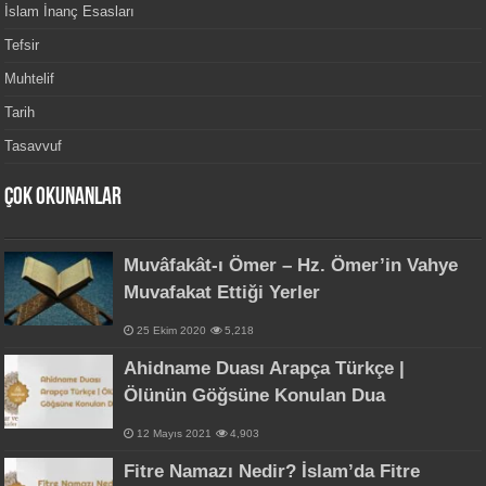
İslam İnanç Esasları
Tefsir
Muhtelif
Tarih
Tasavvuf
Çok Okunanlar
Muvâfakât-ı Ömer – Hz. Ömer’in Vahye
Muvafakat Ettiği Yerler
25 Ekim 2020
5,218
Ahidname Duası Arapça Türkçe |
Ölünün Göğsüne Konulan Dua
12 Mayıs 2021
4,903
Fitre Namazı Nedir? İslam’da Fitre