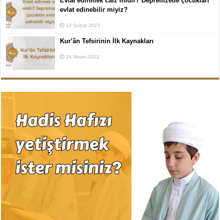
Evlat edinmek caiz midir? Depremzede çocukları
evlat edinebilir miyiz?
12 Şubat 2023
Kur’ân Tefsirinin İlk Kaynakları
24 Nisan 2022