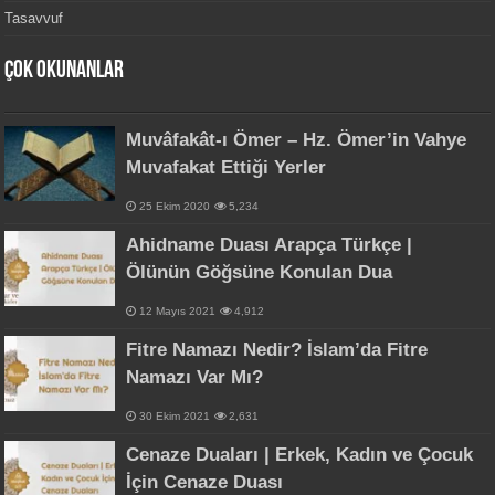
Tasavvuf
Çok Okunanlar
Muvâfakât-ı Ömer – Hz. Ömer’in Vahye
Muvafakat Ettiği Yerler
25 Ekim 2020
5,234
Ahidname Duası Arapça Türkçe |
Ölünün Göğsüne Konulan Dua
12 Mayıs 2021
4,912
Fitre Namazı Nedir? İslam’da Fitre
Namazı Var Mı?
30 Ekim 2021
2,631
Cenaze Duaları | Erkek, Kadın ve Çocuk
İçin Cenaze Duası