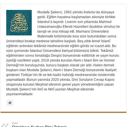
Mustafa Şekerci, 1992 yılında İnebolu’da dünyaya
geldi. Eğitim hayatına başlamadan ailesiyle birlikte
İstanbul’a taşındı. Lisenin son yıllarında Mahmut
Ustaosmanoğlu Efendi Hazretleri (kuddise sirruhu) ile
tanıştı ve ona intisap etti. Marmara Üniversitesi
Matematik bölümünde kısa süre bulunduktan sonra
üniversiteyi bırakıp medrese tahsiline başladı. Beş yıllık temel İslamî
eğitimin ardından tekâmül medresesinde eğitim gördü ve icazet aldı. Bu
süre içerisinde İstanbul Üniversitesi İlahiyat bölümünü bitirdi. Tekâmül
eğitiminden sonra İsmailağa Dergisi bünyesinde editörlük ve yayın kurulu
üyeliği vazifeleri yaptı. 2018 yılında kurulan Alem-i İslam İlim ve Hizmet
Derneği‘nin kuruluşunda, kurucu başkan olarak yer aldı. Halen dernek
başkanı olan Mustafa Şekerci, Alem-i İslam Derneği bünyesinde faaliyet
gösteren Türkiye’nin ilk ve tek hadis hafızlığı medresesinde müderrislik
yapmaktadır. Bunun yanında 2020 yılında, Dini Soruların Cevap Kapısı
sloganıyla kurulan Meşihat sitesinin genel yayın yönetmenliğini yapan
Mustafa Şekerci‘nin ilmî ve fıkhî yazıları Meşihat sitesinde
yayınlanmaktadır.
Geri