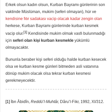
Erkek olsun kadın olsun, Kurban Bayramı günlerinin son
vaktinde Müslüman, mukim (seferi olmayan), hür ve
kendisine fıtır sadakası vacip olacak kadar zengin olan
herkese, Kurban Bayramı günlerinde kurban kesmek
[1]
vacip olur.
Kendisinde mukim olmak vasfı bulunmadığı
için
seferi olan kişi kurban kesmekle
yükümlü
olmayacaktır.
Bununla beraber kişi seferi olduğu halde kurban kesecek
olsa ve kurban kesme günleri bitmeden asli vatanına
dönüp mukim olacak olsa tekrar kurban kesmesi
gerekmeyecektir.
[1]
İbn Âbidîn,
Reddü’l-Muhtâr,
Dâru’l-Fikr, 1992, XI/312.