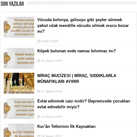
SON YAZILAR
Vücuda kolonya, gülsuyu gibi şeyler sürmek
yahut ıslak mendille vücudu silmek orucu bozar
mı?
4 Mart 2025
Köpek bulunan evde namaz kılınmaz mı?
20 Şubat 2023
MİRAÇ MUCİZESİ | MİRAÇ, SIDDIKLARLA
MÜNAFIKLARI AYIRIR
17 Şubat 2023
Evlat edinmek caiz midir? Depremzede çocukları
evlat edinebilir miyiz?
12 Şubat 2023
Kur’ân Tefsirinin İlk Kaynakları
24 Nisan 2022