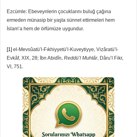
Ezcümle: Ebeveynlerin çocuklarını buluğ çağına
ermeden münasip bir yaşta sünnet ettirmeleri hem
İslam’a hem de örfümüze uygundur.
[1]
el-Mevsûatü’l-Fıkhiyyetü’l-Kuveytiyye, Vizâratü’l-
Evkâf, XIX, 28; İbn Abidîn,
Reddü’l Muhtâr
, Dâru’l Fikr,
VI, 751.