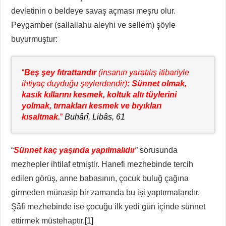
devletinin o beldeye savaş açması meşru olur.
Peygamber (sallallahu aleyhi ve sellem) şöyle
buyurmuştur:
“
Beş şey fıtrattandır
(insanın yaratılış itibariyle
ihtiyaç duyduğu şeylerdendir)
: Sünnet olmak,
kasık kıllarını kesmek, koltuk altı tüylerini
yolmak, tırnakları kesmek ve bıyıkları
kısaltmak.
”
Buhârî, Libâs, 61
“
Sünnet kaç yaşında yapılmalıdır
” sorusunda
mezhepler ihtilaf etmiştir. Hanefi mezhebinde tercih
edilen görüş, anne babasının, çocuk buluğ çağına
girmeden münasip bir zamanda bu işi yaptırmalarıdır.
Şâfi mezhebinde ise çocuğu ilk yedi gün içinde sünnet
ettirmek müstehaptır.
[1]