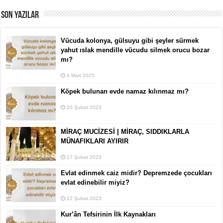
SON YAZILAR
Vücuda kolonya, gülsuyu gibi şeyler sürmek
yahut ıslak mendille vücudu silmek orucu bozar
mı?
4 Mart 2025
Köpek bulunan evde namaz kılınmaz mı?
20 Şubat 2023
MİRAÇ MUCİZESİ | MİRAÇ, SIDDIKLARLA
MÜNAFIKLARI AYIRIR
17 Şubat 2023
Evlat edinmek caiz midir? Depremzede çocukları
evlat edinebilir miyiz?
12 Şubat 2023
Kur’ân Tefsirinin İlk Kaynakları