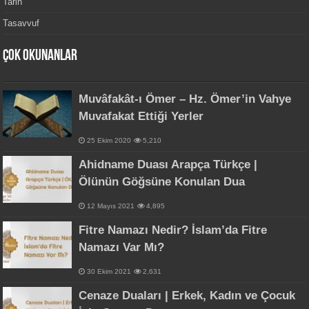
Tarih
Tasavvuf
Çok Okunanlar
Muvâfakât-ı Ömer – Hz. Ömer’in Vahye
Muvafakat Ettiği Yerler
25 Ekim 2020
5,210
Ahidname Duası Arapça Türkçe |
Ölünün Göğsüne Konulan Dua
12 Mayıs 2021
4,895
Fitre Namazı Nedir? İslam’da Fitre
Namazı Var Mı?
30 Ekim 2021
2,631
Cenaze Duaları | Erkek, Kadın ve Çocuk