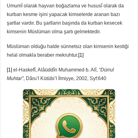
Umumî olarak hayvan boğazlama ve hususî olarak da
kurban kesme işini yapacak kimselerde aranan bazı
şartlar vardır. Bu şartların başında da kurban kesecek
kimsenin Müslüman olma şartı gelmektedir.
Müslüman olduğu halde sünnetsiz olan kimsenin kestiği
helal olmakla beraber mekruhtur.
[1]
[1]
el-Haskefî, Alâüddîn Muhammed b. Alî,
“Dürrul
Muhtar”
, Dâru’l Kütübi’l İlmiyye, 2002, Syf:640