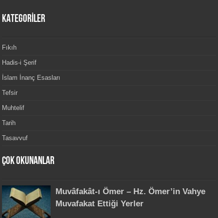
KATEGORİLER
Fıkıh
Hadis-i Şerif
İslam İnanç Esasları
Tefsir
Muhtelif
Tarih
Tasavvuf
Çok Okunanlar
Muvâfakât-ı Ömer – Hz. Ömer’in Vahye
Muvafakat Ettiği Yerler