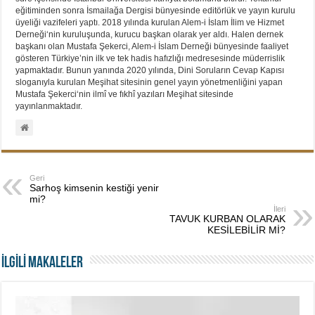
eğitiminden sonra İsmailağa Dergisi bünyesinde editörlük ve yayın kurulu
üyeliği vazifeleri yaptı. 2018 yılında kurulan Alem-i İslam İlim ve Hizmet
Derneği‘nin kuruluşunda, kurucu başkan olarak yer aldı. Halen dernek
başkanı olan Mustafa Şekerci, Alem-i İslam Derneği bünyesinde faaliyet
gösteren Türkiye’nin ilk ve tek hadis hafızlığı medresesinde müderrislik
yapmaktadır. Bunun yanında 2020 yılında, Dini Soruların Cevap Kapısı
sloganıyla kurulan Meşihat sitesinin genel yayın yönetmenliğini yapan
Mustafa Şekerci‘nin ilmî ve fıkhî yazıları Meşihat sitesinde
yayınlanmaktadır.
Geri
Sarhoş kimsenin kestiği yenir
mi?
İleri
TAVUK KURBAN OLARAK
KESİLEBİLİR Mİ?
İLGİLİ MAKALELER