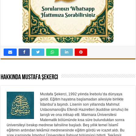
Hakkında Mustafa Şekerci
Mustafa Şekerci, 1992 yılında İnebolu’da dünyaya
geldi. Eğitim hayatına başlamadan ailesiyle birlikte
İstanbul’a taşındı. Lisenin son yıllarında Mahmut
Ustaosmanoğlu Efendi Hazretleri (kuddise sirruhu) ile
tanıştı ve ona intisap etti. Marmara Üniversitesi
Matematik bölümünde kısa süre bulunduktan sonra
üniversiteyi bırakıp medrese tahsiline başladı. Beş yıllık temel İslamî
eğitimin ardından tekâmül medresesinde eğitim gördü ve icazet aldı. Bu
süre içerisinde İstanbul Üniversitesi İlahiyat bölümünü bitirdi. Tekâmül