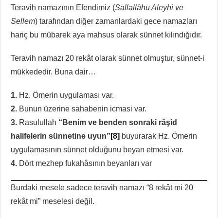
Teravih namazının Efendimiz (
Sallallâhu Aleyhi ve
Sellem
) tarafından diğer zamanlardaki gece namazları
hariç bu mübarek aya mahsus olarak sünnet kılındığıdır.
Teravih namazı 20 rekât olarak sünnet olmuştur, sünnet-i
mükkededir. Buna dair…
1.
Hz. Ömerin uygulaması var.
2.
Bunun üzerine sahabenin icmasi var.
3.
Rasulullah
“Benim ve benden sonraki râşid
halifelerin sünnetine uyun”
[8]
buyurarak Hz. Ömerin
uygulamasının sünnet olduğunu beyan etmesi var.
4.
Dört mezhep fukahâsının beyanları var
Burdaki mesele sadece teravih namazı “8 rekât mi 20
rekât mi” meselesi değil.