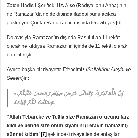
Zaten Hadis-i Şerifteki Hz. Aişe (Radıyallahu Anha)’nın
ne Ramazan’da ne de dışında ifadesi bunu açıkça
gösteriyor. Çünkü Ramazan’ın dışında teravih yok.
[6]
Dolayısıyla Ramazan’ın dışında Rasulullah 11 rekât
olarak ne kıldıysa Ramazan’ın içinde de 11 rekât olarak
onu kılmıştır.
Ayrıca başka bir rivayette Efendimiz (
Sallallâhu Aleyhi ve
Sellem
)in;
«إِنَّ اللَّهَ تَبَارَكَ وَتَعَالَى فَرَضَ صِيَامَ رَمَضَانَ عَلَيْكُمْ،
وَسَنَنْتُ لَكُمْ قِيَامَهُ»
“Allah Tebareke ve Teâla size Ramazan orucunu farz
kıldı ve bende size onun kıyamını (Teravih namazını)
sünnet kıldım”
[7]
şeklindeki rivayetten de anlaşılan,