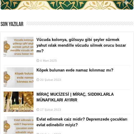
SON YAZILAR
Vücuda kolonya, gülsuyu gibi şeyler sürmek
yahut ıslak mendille vücudu silmek orucu bozar
mı?
4 Mart 2025
Köpek bulunan evde namaz kılınmaz mı?
20 Şubat 2023
MİRAÇ MUCİZESİ | MİRAÇ, SIDDIKLARLA
MÜNAFIKLARI AYIRIR
17 Şubat 2023
Evlat edinmek caiz midir? Depremzede çocukları
evlat edinebilir miyiz?