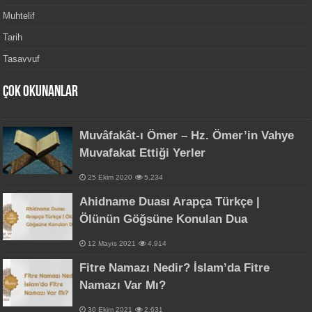
Muhtelif
Tarih
Tasavvuf
Çok Okunanlar
Muvâfakât-ı Ömer – Hz. Ömer’in Vahye
Muvafakat Ettiği Yerler
25 Ekim 2020
5,234
Ahidname Duası Arapça Türkçe |
Ölünün Göğsüne Konulan Dua
12 Mayıs 2021
4,914
Fitre Namazı Nedir? İslam’da Fitre
Namazı Var Mı?
30 Ekim 2021
2,631