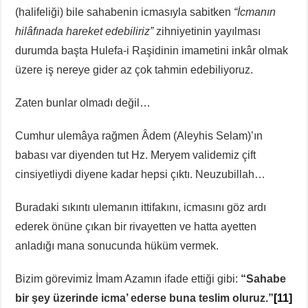
(halifeliği) bile sahabenin icmasıyla sabitken
“İcmanın
hilâfınada hareket edebiliriz”
zihniyetinin yayılması
durumda başta Hulefa-i Raşidinin imametini inkâr olmak
üzere iş nereye gider az çok tahmin edebiliyoruz.
Zaten bunlar olmadı değil…
Cumhur ulemâya rağmen Âdem (Aleyhis Selam)’ın
babası var diyenden tut Hz. Meryem validemiz çift
cinsiyetliydi diyene kadar hepsi çıktı. Neuzubillah…
Buradaki sıkıntı ulemanın ittifakını, icmasını göz ardı
ederek önüne çıkan bir rivayetten ve hatta ayetten
anladığı mana sonucunda hüküm vermek.
Bizim görevimiz İmam Azamın ifade ettiği gibi:
“Sahabe
bir şey üzerinde icma’ ederse buna teslim oluruz.”
[11]