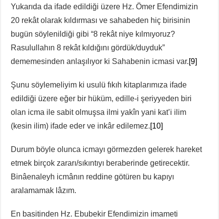
Yukarıda da ifade edildiği üzere Hz. Ömer Efendimizin
20 rekât olarak kıldırması ve sahabeden hiç birisinin
bugün söylenildiği gibi “8 rekât niye kılmıyoruz?
Rasulullahın 8 rekât kıldığını gördük/duyduk”
dememesinden anlaşılıyor ki Sahabenin icmasi var.
[9]
Şunu söylemeliyim ki usulü fıkıh kitaplarımıza ifade
edildiği üzere eğer bir hüküm, edille-i şeriyyeden biri
olan icma ile sabit olmuşsa ilmi yakîn yani kat’i ilim
(kesin ilim) ifade eder ve inkâr edilemez.
[10]
Durum böyle olunca icmayı görmezden gelerek hareket
etmek birçok zararı/sıkıntıyı beraberinde getirecektir.
Binâenaleyh icmânın reddine götüren bu kapıyı
aralamamak lâzım.
En basitinden Hz. Ebubekir Efendimizin imameti