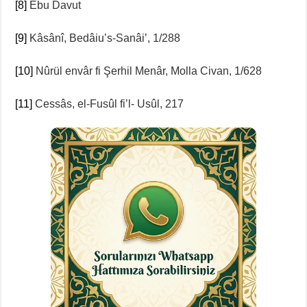
[8]
Ebu Davut
[9]
Kâsânî, Bedâiu’s-Sanâi’, 1/288
[10]
Nûrül envâr fi Şerhil Menâr, Molla Civan, 1/628
[11]
Cessâs, el-Fusûl fi’l- Usûl, 217