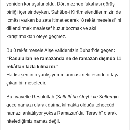
yeniden konuşulur oldu. Dört mezhep fukahası görüş
birliği içerisindeyken, Sahâbe-i Kirâm efendilerimizin de
icmâsı varken bu zata itimat ederek “8 rekât meselesi”’ni
dillendirmek maalesef huzur bozmak ve akıl
karıştırmaktan öteye geçmez.
Bu 8 rekât mesele Aişe validemizin Buharî’de geçen
:
“Rasulullah ne ramazanda ne de ramazan dışında 11
rekâttan fazla kılmazdı.”
Hadisi şerifinin yanlış yorumlanması neticesinde ortaya
çıkan bir meseledir.
Bu rivayette Resulullah (
Sallallâhu Aleyhi ve Sellem
)in
gece namazı olarak daima kılmakta olduğu teheccüd
namazı anlatılıyor yoksa Ramazan’da “Teravih” olarak
nitelediğimiz namaz değil.