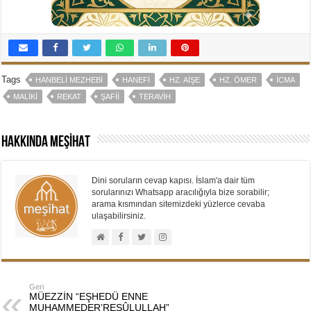
Tags
HANBELI MEZHEBI
HANEFI
HZ. AIŞE
HZ. ÖMER
İCMA
MALIKI
REKAT
ŞAFII
TERAVIH
Hakkında MEŞİHAT
Dini soruların cevap kapısı. İslam'a dair tüm
sorularınızı Whatsapp aracılığıyla bize sorabilir;
arama kısmından sitemizdeki yüzlerce cevaba
ulaşabilirsiniz.
Geri
MÜEZZİN “EŞHEDÜ ENNE
MUHAMMEDER’RESÛLULLAH”