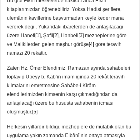
Bu gibi Fıkhî meselelerde hakikati anca Fıkıh
kitaplarımızdan öğrenebiliriz. Yoksa Hadisi şeriflere,
ulemânın kavillerine başvurmadan keyfe keder mana
vererek değil. Yukarıdaki ibarelerden de anlaşılacağı
üzere Hanefi
[1]
, Şafii
[2]
, Hanbeli
[3]
mezheplerine göre
ve Malikilerden gelen meşhur görüşe
[4]
göre teravih
namazı 20 rekattır.
Zaten Hz. Ömer Efendimiz, Ramazan ayında sahabeleri
toplayıp Übeyy b. Kab’ın imamlığında 20 rekât teravih
kılmalarını emretmesine Sahâbe-i Kirâm
efendilerimizden kimsenin karşı çıkmadığından da
anlaşılacağı üzere bu hususta sahabenin icması
oluşmuştur.
[5]
Herkesin yıllardır bildiği, mezheplere de mutabık olan bu
uygulama yakın zamanda Elbânî’nin ortaya atmasıyla