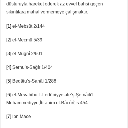
düsturuyla hareket ederek az evvel bahsi geçen
sıkıntılara mahal vermemeye çalışmaktır.
[1]
el-Mebsût 2/144
[2]
el-Mecmû 5/39
[3]
el-Muğnî 2/601
[4]
Şerhu’s-Sağîr 1/404
[5]
Bedâiu’s-Sanâi 1/288
[6]
el-Mevahibu’l -Ledüniyye ale’ş-Şemâili’l
Muhammediyye,İbrahim el-Bâcûrî, s.454
[7]
İbn Mace