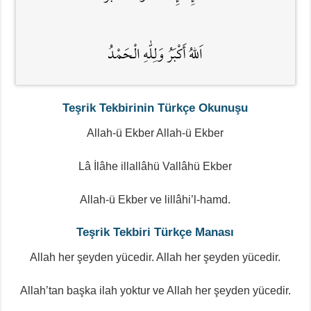
اَللهُ أَكْبَرُ وَلِلّٰهِ الْحَمْدُ
Teşrik Tekbirinin Türkçe Okunuşu
Allah-ü Ekber Allah-ü Ekber
Lâ İlâhe illallâhü Vallâhü Ekber
Allah-ü Ekber ve lillâhi’l-hamd.
Teşrik Tekbiri Türkçe Manası
Allah her şeyden yücedir. Allah her şeyden yücedir.
Allah’tan başka ilah yoktur ve Allah her şeyden yücedir.