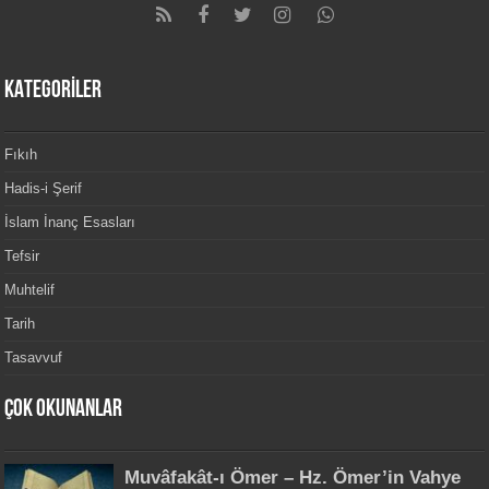
KATEGORİLER
Fıkıh
Hadis-i Şerif
İslam İnanç Esasları
Tefsir
Muhtelif
Tarih
Tasavvuf
Çok Okunanlar
Muvâfakât-ı Ömer – Hz. Ömer’in Vahye