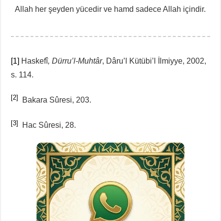
Allah her şeyden yücedir ve hamd sadece Allah içindir.
[1]
Haskefî
, Dürru’l-Muhtâr
, Dâru’l Kütübi’l İlmiyye, 2002,
s. 114.
[2]
Bakara Sûresi, 203.
[3]
Hac Sûresi, 28.