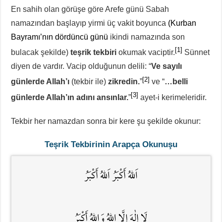
En sahih olan görüşe göre Arefe günü Sabah
namazından başlayıp yirmi üç vakit boyunca
(Kurban
Bayramı’nın dördüncü günü
ikindi namazında son
[1]
bulacak şekilde)
teşrik tekbiri
okumak vaciptir.
Sünnet
diyen de vardır. Vacip olduğunun delili: “
Ve sayılı
[2]
günlerde Allah’ı
(tekbir ile)
zikredin.
”
ve “
…belli
[3]
günlerde Allah’ın adını ansınlar.
”
ayet-i kerimeleridir.
Tekbir her namazdan sonra bir kere şu şekilde okunur:
Teşrik Tekbirinin Arapça
Okunuşu
اَللهُ أَكْبَرُ اَللهُ أَكْبَرُ
لَا إِلٰهَ إِلَّا اللهُ وَاللهُ أَكْبَرُ