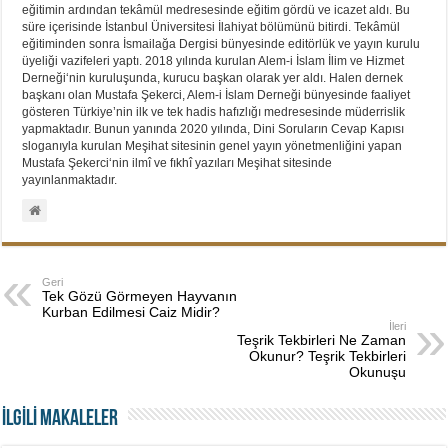
eğitimin ardından tekâmül medresesinde eğitim gördü ve icazet aldı. Bu
süre içerisinde İstanbul Üniversitesi İlahiyat bölümünü bitirdi. Tekâmül
eğitiminden sonra İsmailağa Dergisi bünyesinde editörlük ve yayın kurulu
üyeliği vazifeleri yaptı. 2018 yılında kurulan Alem-i İslam İlim ve Hizmet
Derneği‘nin kuruluşunda, kurucu başkan olarak yer aldı. Halen dernek
başkanı olan Mustafa Şekerci, Alem-i İslam Derneği bünyesinde faaliyet
gösteren Türkiye’nin ilk ve tek hadis hafızlığı medresesinde müderrislik
yapmaktadır. Bunun yanında 2020 yılında, Dini Soruların Cevap Kapısı
sloganıyla kurulan Meşihat sitesinin genel yayın yönetmenliğini yapan
Mustafa Şekerci‘nin ilmî ve fıkhî yazıları Meşihat sitesinde
yayınlanmaktadır.
Geri
Tek Gözü Görmeyen Hayvanın
Kurban Edilmesi Caiz Midir?
İleri
Teşrik Tekbirleri Ne Zaman
Okunur? Teşrik Tekbirleri
Okunuşu
İLGİLİ MAKALELER