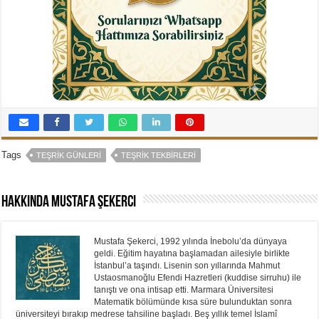
Tags
TEŞRIK GÜNLERI
TEŞRIK TEKBIRLERI
Hakkında Mustafa Şekerci
Mustafa Şekerci, 1992 yılında İnebolu’da dünyaya
geldi. Eğitim hayatına başlamadan ailesiyle birlikte
İstanbul’a taşındı. Lisenin son yıllarında Mahmut
Ustaosmanoğlu Efendi Hazretleri (kuddise sirruhu) ile
tanıştı ve ona intisap etti. Marmara Üniversitesi
Matematik bölümünde kısa süre bulunduktan sonra
üniversiteyi bırakıp medrese tahsiline başladı. Beş yıllık temel İslamî