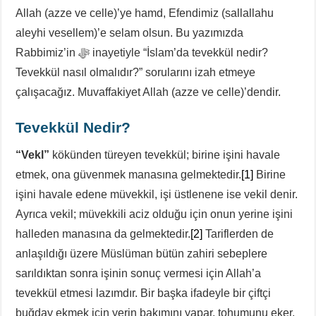
Allah (azze ve celle)’ye hamd, Efendimiz (sallallahu
aleyhi vesellem)’e selam olsun. Bu yazımızda
Rabbimiz’in ﷻ inayetiyle “İslam’da tevekkül nedir?
Tevekkül nasıl olmalıdır?” sorularını izah etmeye
çalışacağız. Muvaffakiyet Allah (azze ve celle)’dendir.
Tevekkül Nedir?
“Vekl”
kökünden türeyen tevekkül; birine işini havale
etmek, ona güvenmek manasına gelmektedir.
[1]
Birine
işini havale edene müvekkil, işi üstlenene ise vekil denir.
Ayrıca vekil; müvekkili aciz olduğu için onun yerine işini
halleden manasına da gelmektedir.
[2]
Tariflerden de
anlaşıldığı üzere Müslüman bütün zahiri sebeplere
sarıldıktan sonra işinin sonuç vermesi için Allah’a
tevekkül etmesi lazımdır. Bir başka ifadeyle bir çiftçi
buğday ekmek için yerin bakımını yapar, tohumunu eker,