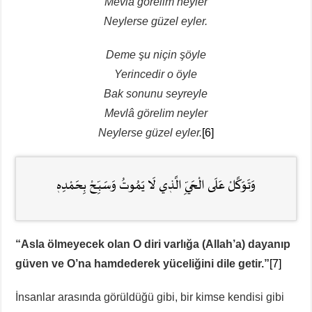
Mevlâ görelim neyler
Neylerse güzel eyler.
Deme şu niçin şöyle
Yerincedir o öyle
Bak sonunu seyreyle
Mevlâ görelim neyler
Neylerse güzel eyler.
[6]
وَتَوَكَّلْ عَلَى الْحَيِّ الَّذٖي لَا يَمُوتُ وَسَبِّـحْ بِحَمْدِهٖ
“Asla ölmeyecek olan O diri varlığa (Allah’a) dayanıp
güven ve O’na hamdederek yüceliğini dile getir.”
[7]
İnsanlar arasında görüldüğü gibi, bir kimse kendisi gibi