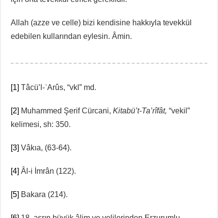
Allah (azze ve celle) bizi kendisine hakkıyla tevekkül
edebilen kullarından eylesin. Âmin.
[1]
Tâcü’l-ʿArûs, “vkl” md.
[2]
Muhammed Şerif Cürcani,
Kitabü’t-Ta’rîfât,
“vekil”
kelimesi, sh: 350.
[3]
Vâkıa, (63-64).
[4]
Âl-i İmrân (122).
[5]
Bakara (214).
[6]
18. asrın büyük âlim ve velilerinden Erzurumlu