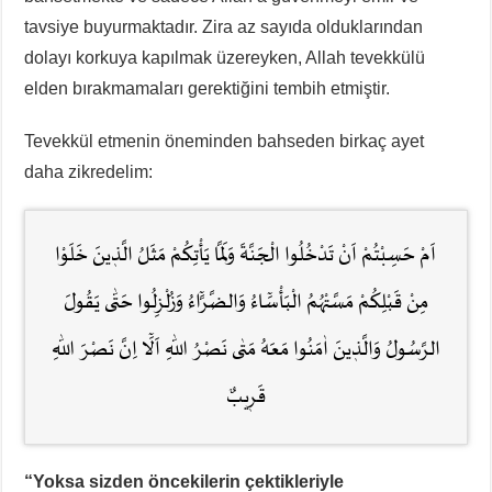
tavsiye buyurmaktadır. Zira az sayıda olduklarından
dolayı korkuya kapılmak üzereyken, Allah tevekkülü
elden bırakmamaları gerektiğini tembih etmiştir.
Tevekkül etmenin öneminden bahseden birkaç ayet
daha zikredelim:
اَمْ حَسِبْتُمْ اَنْ تَدْخُلُوا الْجَنَّةَ وَلَمَّا يَأْتِكُمْ مَثَلُ الَّذٖينَ خَلَوْا
مِنْ قَبْلِكُمْ مَسَّتْهُمُ الْبَأْسَٓاءُ وَالضَّرَّٓاءُ وَزُلْزِلُوا حَتّٰى يَقُولَ
الرَّسُولُ وَالَّذٖينَ اٰمَنُوا مَعَهُ مَتٰى نَصْرُ اللّٰهِ اَلَٓا اِنَّ نَصْرَ اللّٰهِ
قَرٖيبٌ
“Yoksa sizden öncekilerin çektikleriyle