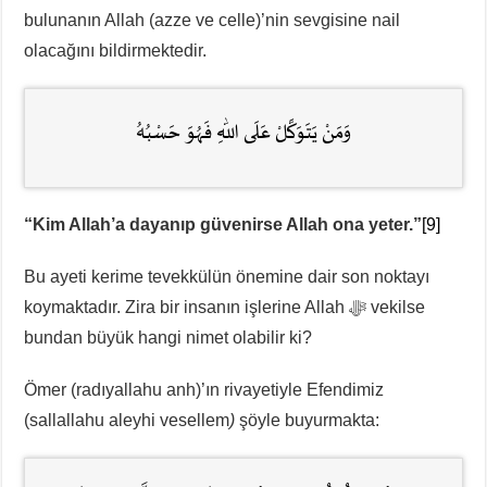
bulunanın Allah (azze ve celle)’nin sevgisine nail
olacağını bildirmektedir.
وَمَنْ يَتَوَكَّلْ عَلَى اللّٰهِ فَهُوَ حَسْبُهُ
“Kim Allah’a dayanıp güvenirse Allah ona yeter.”
[9]
Bu ayeti kerime tevekkülün önemine dair son noktayı
koymaktadır. Zira bir insanın işlerine Allah ﷻ vekilse
bundan büyük hangi nimet olabilir ki?
Ömer (radıyallahu anh)’ın rivayetiyle Efendimiz
(sallallahu aleyhi vesellem
)
şöyle buyurmakta: