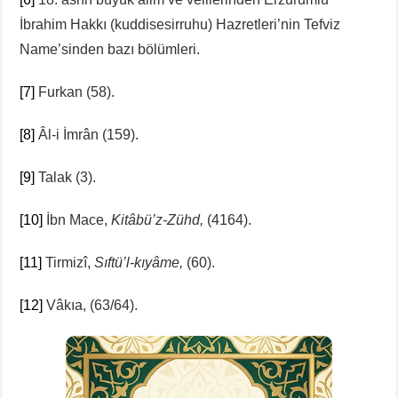
İbrahim Hakkı (kuddisesirruhu) Hazretleri’nin Tefviz
Name’sinden bazı bölümleri.
[7]
Furkan (58).
[8]
Âl-i İmrân (159).
[9]
Talak (3).
[10]
İbn Mace,
Kitâbü’z-Zühd,
(4164).
[11]
Tirmizî,
Sıftü’l-kıyâme,
(60).
[12]
Vâkıa, (63/64).