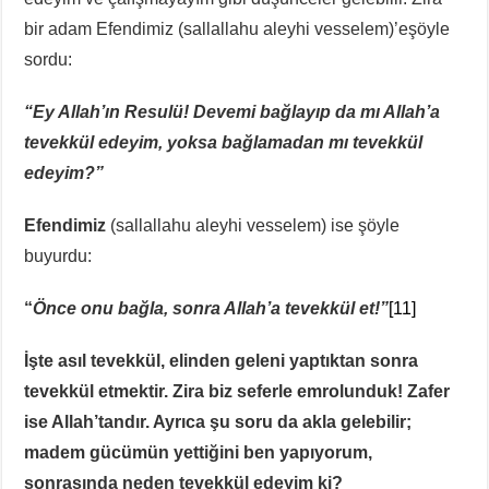
bir adam Efendimiz (sallallahu aleyhi vesselem)’eşöyle
sordu:
“
Ey Allah’ın Resulü! Devemi bağlayıp da mı Allah’a
tevekkül edeyim, yoksa bağlamadan mı tevekkül
edeyim?”
Efendimiz
(sallallahu aleyhi vesselem) ise şöyle
buyurdu:
“
Önce onu bağla, sonra Allah’a tevekkül et!”
[11]
İşte asıl tevekkül, elinden geleni yaptıktan sonra
tevekkül etmektir. Zira biz seferle emrolunduk! Zafer
ise Allah’tandır. Ayrıca şu soru da akla gelebilir;
madem gücümün yettiğini ben yapıyorum,
sonrasında neden tevekkül edeyim ki?