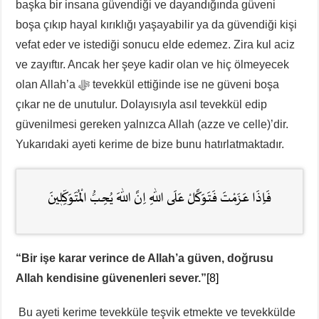
başka bir insana güvendiği ve dayandığında güveni
boşa çıkıp hayal kırıklığı yaşayabilir ya da güvendiği kişi
vefat eder ve istediği sonucu elde edemez. Zira kul aciz
ve zayıftır. Ancak her şeye kadir olan ve hiç ölmeyecek
olan Allah’a ﷻ tevekkül ettiğinde ise ne güveni boşa
çıkar ne de unutulur. Dolayısıyla asıl tevekkül edip
güvenilmesi gereken yalnızca Allah (azze ve celle)’dir.
Yukarıdaki ayeti kerime de bize bunu hatırlatmaktadır.
فَاِذَا عَزَمْتَ فَتَوَكَّلْ عَلَى اللّٰهِ اِنَّ اللّٰهَ يُحِبُّ الْمُتَوَكِّلٖينَ
“Bir işe karar verince de Allah’a güven, doğrusu
Allah kendisine güvenenleri sever.”
[8]
Bu ayeti kerime tevekküle teşvik etmekte ve tevekkülde