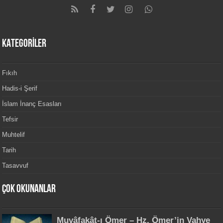
KATEGORİLER
Fıkıh
Hadis-i Şerif
İslam İnanç Esasları
Tefsir
Muhtelif
Tarih
Tasavvuf
Çok Okunanlar
Muvâfakât-ı Ömer – Hz. Ömer’in Vahye