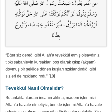
عن عُمَرَ يَقُولُ: سَمِعْتُ رَسُولَ اللَّهِ صَلَّى اللَّهُ عَلَيْهِ
وَسَلَّمَ يَقُولُ: لَوْ أَنَّكُمْ تَوَكَّلْتُمْ عَلَى اللَّهِ حَقَّ تَوَكُّلِهِ
لَرَزَقَكُمْ كَمَا يَرْزُقُ الطَّيْرَ؛ تَغْدُو خِمَاصًا، وَتَرُوحُ
بِطَانًا
“Eğer siz gereği gibi Allah’a tevekkül etmiş olsaydınız,
tıpkı sabahleyin kursakları boş olarak çıkıp (akşam)
doymuş bir şekilde dönen kuşları rızıklandırdığı gibi
sizleri de rızıklandırırdı.”
[10]
Tevekkül Nasıl Olmalıdır?
Bu anlatılanlardan insanın aklına; madem işlerimizi
Allah’a havale etmeliyiz, ben de işlerimi Allah’a havale
edeyim ve çalışmayayım gibi düşünceler gelebilir. Zira