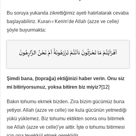
Bu soruya yukarıda zikrettiğimiz ayeti hatırlatarak cevaba
başlayabiliriz. Kuran-ı Kerim’de Allah (azze ve celle
)
şöyle buyurmakta:
اَفَرَاَيْتُمْ مَا تَحْرُثُونَ ءَاَنْتُمْ تَزْرَعُونَهُٓ اَمْ نَحْنُ الزَّارِعُونَ
Şimdi bana, (toprağa) ektiğinizi haber verin. Onu siz
mi bitiriyorsunuz, yoksa bitiren biz miyiz?
[12]
Bakın tohumu ekmek bizden. Zira bizim gücümüz buna
yetiyor. Allah (azze ve celle) ise kula gücünün yetmediği
yükü yüklemez. Biz tohumu ektikten sonra onu bitirmek
ise Allah (azze ve celle)’ye aittir. İşte o tohumu bitirmesi
için ona tevekkül etmek gereklidir.