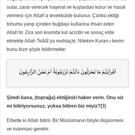
sular, zarar verecek haşerat ve kuşlardan korur ve hasat
vermesi için Allah’a tevekkülde bulunur. Çünkü ektiği
tohumu yarıp içinden buğdayı kullarına ihsan eden
Allah’tır. Zira son kısımda kul acizdir ve sonuç elde
etmekte Allah Teâlâ’ya muhtaçtır. Nitekim Kuran-ı kerim
bunu bize şöyle bildirmekte:
اَفَرَاَيْتُمْ مَا تَحْرُثُونَ ءَاَنْتُمْ تَزْرَعُونَهُٓ اَمْ نَحْنُ الزَّارِعُونَ
Şimdi bana, (toprağa) ektiğinizi haber verin. Onu siz
mi bitiriyorsunuz, yoksa bitiren biz miyiz?
[3]
Elbette ki Allah bitirir. Bir Müslümanın böyle düşünmesi
ve inanması gerekir.