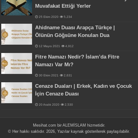
Muvafakat Ettiği Yerler
25 Ekim 2020
5,234
Ahidname Duası Arapça Türkçe |
Ölünün Göğsüne Konulan Dua
12 Mayıs 2021
4,912
Fitre Namazı Nedir? İslam’da Fitre
Namazı Var Mı?
30 Ekim 2021
2,631
Cenaze Duaları | Erkek, Kadın ve Çocuk
İçin Cenaze Duası
20 Aralık 2020
2,530
Mesihat.com bir
ALEMİSLAM
hizmetidir.
© Her hakkı saklıdır. 2026, Yazılar kaynak gösterilerek paylaşılabilir.