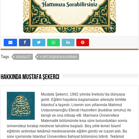
Tags
VEKALET
YURTDIŞINDA KURBAN
Hakkında Mustafa Şekerci
Mustafa Şekerci, 1992 yılında İnebolu’da dünyaya
geldi. Eğitim hayatına başlamadan ailesiyle birlikte
İstanbul’a taşındı. Lisenin son yıllarında Mahmut
Ustaosmanoğlu Efendi Hazretleri (kuddise sirruhu) ile
tanıştı ve ona intisap etti. Marmara Üniversitesi
Matematik bölümünde kısa süre bulunduktan sonra
üniversiteyi bırakıp medrese tahsiline başladı. Beş yıllık temel İslamî
eğitimin ardından tekâmül medresesinde eğitim gördü ve icazet aldı. Bu
süre içerisinde İstanbul Üniversitesi İlahiyat bölümünü bitirdi. Tekâmül