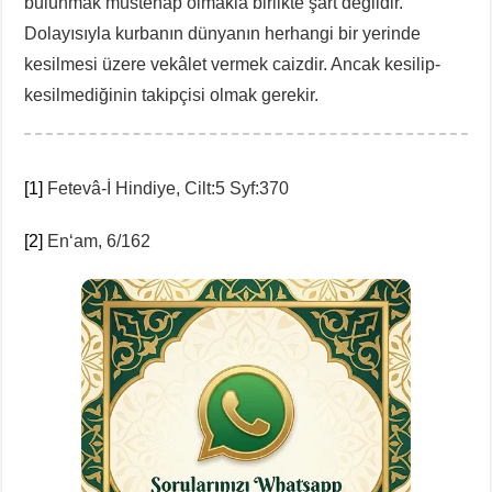
bulunmak müstehap olmakla birlikte şart değildir.
Dolayısıyla kurbanın dünyanın herhangi bir yerinde
kesilmesi üzere vekâlet vermek caizdir. Ancak kesilip-
kesilmediğinin takipçisi olmak gerekir.
[1]
Fetevâ-İ Hindiye, Cilt:5 Syf:370
[2]
En‘am, 6/162