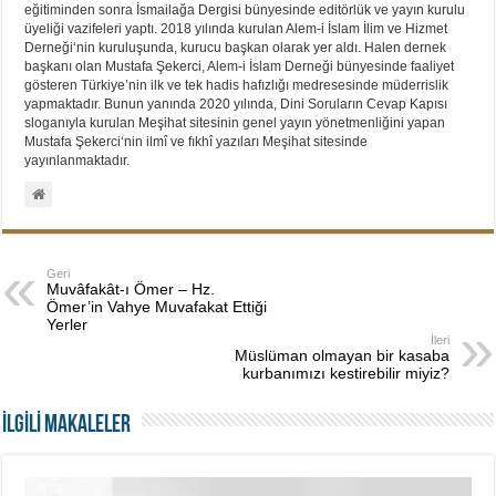
eğitiminden sonra İsmailağa Dergisi bünyesinde editörlük ve yayın kurulu
üyeliği vazifeleri yaptı. 2018 yılında kurulan Alem-i İslam İlim ve Hizmet
Derneği‘nin kuruluşunda, kurucu başkan olarak yer aldı. Halen dernek
başkanı olan Mustafa Şekerci, Alem-i İslam Derneği bünyesinde faaliyet
gösteren Türkiye’nin ilk ve tek hadis hafızlığı medresesinde müderrislik
yapmaktadır. Bunun yanında 2020 yılında, Dini Soruların Cevap Kapısı
sloganıyla kurulan Meşihat sitesinin genel yayın yönetmenliğini yapan
Mustafa Şekerci‘nin ilmî ve fıkhî yazıları Meşihat sitesinde
yayınlanmaktadır.
Geri
Muvâfakât-ı Ömer – Hz.
Ömer’in Vahye Muvafakat Ettiği
Yerler
İleri
Müslüman olmayan bir kasaba
kurbanımızı kestirebilir miyiz?
İLGİLİ MAKALELER