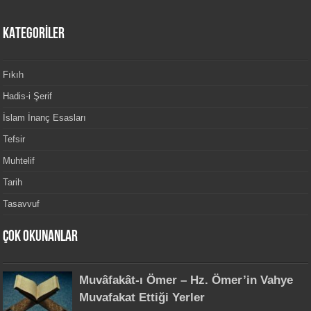
KATEGORİLER
Fıkıh
Hadis-i Şerif
İslam İnanç Esasları
Tefsir
Muhtelif
Tarih
Tasavvuf
Çok Okunanlar
Muvâfakât-ı Ömer – Hz. Ömer’in Vahye
Muvafakat Ettiği Yerler