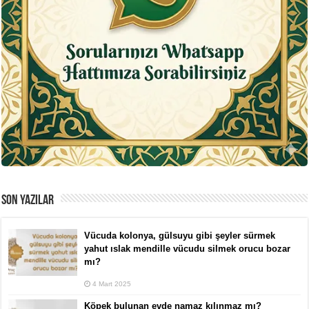
SON YAZILAR
Vücuda kolonya, gülsuyu gibi şeyler sürmek
yahut ıslak mendille vücudu silmek orucu bozar
mı?
4 Mart 2025
Köpek bulunan evde namaz kılınmaz mı?