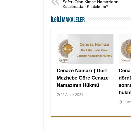
Seferi Olan Kimse Namazlarını
Kısaltmadan Kılabilir mi?
İLGİLİ MAKALELER
Cenaze Namazı | Dört
Cena
Mezhebe Göre Cenaze
dörd
Namazının Hükmü
sonra
hükm
25 Aralık 2021
9 Oc