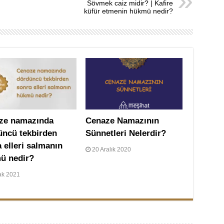
Sövmek caiz midir? | Kafire
küfür etmenin hükmü nedir?
ze namazında
Cenaze Namazının
üncü tekbirden
Sünnetleri Nelerdir?
 elleri salmanın
20 Aralık 2020
ü nedir?
ak 2021