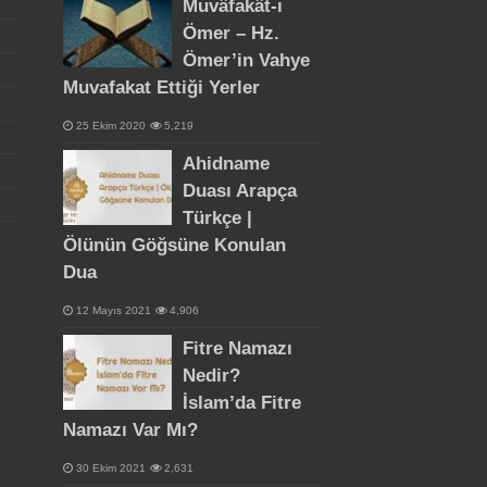
Muvâfakât-ı
Ömer – Hz.
Ömer’in Vahye
Muvafakat Ettiği Yerler
25 Ekim 2020
5,219
Ahidname
Duası Arapça
Türkçe |
Ölünün Göğsüne Konulan
Dua
12 Mayıs 2021
4,906
Fitre Namazı
Nedir?
İslam’da Fitre
Namazı Var Mı?
30 Ekim 2021
2,631