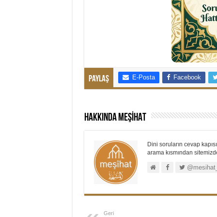
E-Posta
Facebook
Paylaş
Hakkında MEŞİHAT
Dini soruların cevap kapısı.
arama kısmından sitemizdek
@mesihat
Geri