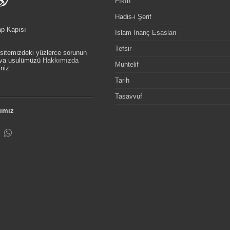
Fıkıh
Hadis-i Şerif
ap Kapısı
İslam İnanç Esasları
Tefsir
, sitemizdeki yüzlerce sorunun
etva usulümüzü
Hakkımızda
Muhtelif
niz.
Tarih
Tasavvuf
ımız