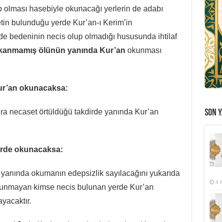
p olması hasebiyle okunacağı yerlerin de adabı
etin bulunduğu yerde Kur’an-ı Kerim’in
de bedeninin necis olup olmadığı hususunda ihtilaf
kanmamış ölünün yanında Kur’an
okunması
r’an okunacaksa:
Zira necaset örtüldüğü takdirde yanında Kur’an
SON Y
erde okunacaksa:
in yanında okumanın edepsizlik sayılacağını yukarıda
4 
bulunmayan kimse necis bulunan yerde Kur’an
yacaktır.