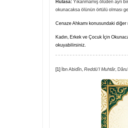
Hulasa:
Yıkanmamış ölüden ayrı bi
okunacaksa ölünün örtülü olması ger
Cenaze Ahkamı konusundaki diğer ma
Kadın, Erkek ve Çocuk İçin Okunaca
okuyabilirsiniz.
[1]
İbn Abidîn,
Reddü’l Muhtâr
, Dâru’