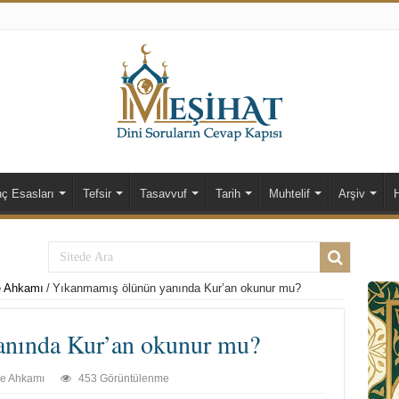
nç Esasları
Tefsir
Tasavvuf
Tarih
Muhtelif
Arşiv
 Ahkamı
/
Yıkanmamış ölünün yanında Kur’an okunur mu?
nında Kur’an okunur mu?
e Ahkamı
453 Görüntülenme