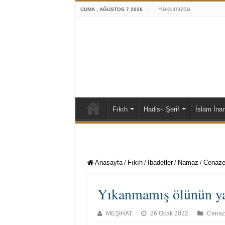
Hakkımızda
CUMA , AĞUSTOS 7 2026
Fıkıh
Hadis-i Şerif
İslam İna
Anasayfa
/
Fıkıh
/
İbadetler
/
Namaz
/
Cenaze
Yıkanmamış ölünün ya
MEŞİHAT
26 Ocak 2022
Cenaz