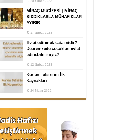
20 Şubat 2023
MİRAÇ MUCİZESİ | MİRAÇ,
SIDDIKLARLA MÜNAFIKLARI
AYIRIR
17 Şubat 2023
Evlat edinmek caiz midir?
Depremzede çocukları evlat
edinebilir miyiz?
12 Şubat 2023
Kur’ân Tefsirinin İlk
Kaynakları
24 Nisan 2022