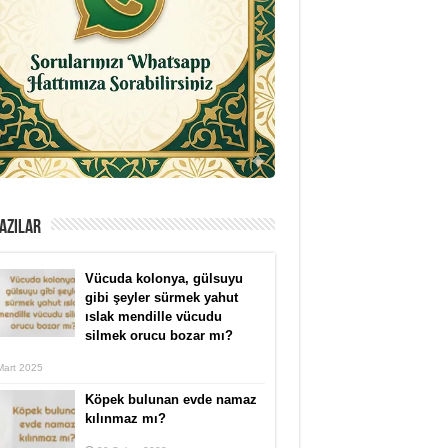
AZILAR
Vücuda kolonya, gülsuyu
gibi şeyler sürmek yahut
ıslak mendille vücudu
silmek orucu bozar mı?
Mart 2025
Köpek bulunan evde namaz
kılınmaz mı?