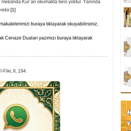
r mekânda Kur’an okumakta beis yoktur. Yanında
ekir.
[1]
kalelerimizi buraya tıklayarak okuyabilirsiniz.
k Cenaze Duaları yazımızı buraya tıklayarak
l-Fikr, II, 194.