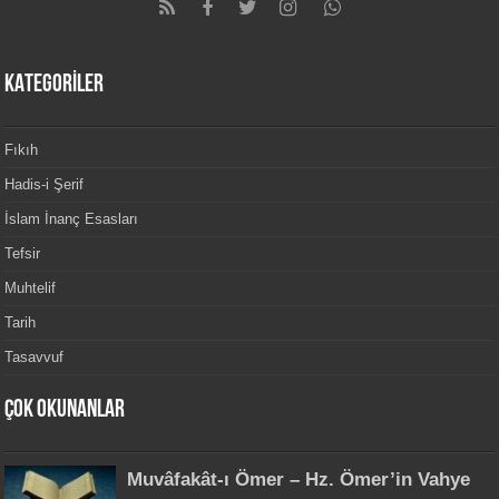
KATEGORİLER
Fıkıh
Hadis-i Şerif
İslam İnanç Esasları
Tefsir
Muhtelif
Tarih
Tasavvuf
Çok Okunanlar
Muvâfakât-ı Ömer – Hz. Ömer’in Vahye