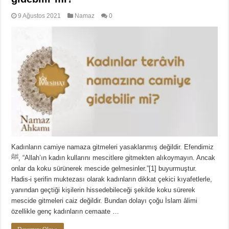
9 Ağustos 2021
Namaz
0
Kadınların camiye namaza gitmeleri yasaklanmış değildir. Efendimiz
ﷺ, “Allah’ın kadın kullarını mescitlere gitmekten alıkoymayın. Ancak
onlar da koku sürünerek mescide gelmesinler.”[1] buyurmuştur.
Hadis-i şerifin muktezası olarak kadınların dikkat çekici kıyafetlerle,
yanından geçtiği kişilerin hissedebileceği şekilde koku sürerek
mescide gitmeleri caiz değildir. Bundan dolayı çoğu İslam âlimi
özellikle genç kadınların cemaate …