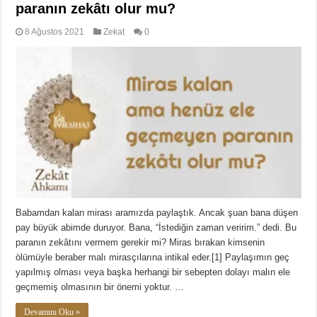
paranın zekâtı olur mu?
8 Ağustos 2021
Zekat
0
Babamdan kalan mirası aramızda paylaştık. Ancak şuan bana düşen
pay büyük abimde duruyor. Bana, “İstediğin zaman veririm.” dedi. Bu
paranın zekâtını vermem gerekir mi? Miras bırakan kimsenin
ölümüyle beraber malı mirasçılarına intikal eder.[1] Paylaşımın geç
yapılmış olması veya başka herhangi bir sebepten dolayı malın ele
geçmemiş olmasının bir önemi yoktur. …
Devamını Oku »