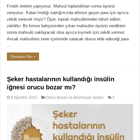
Fındık üretimi yapıyoruz. Mahsul toplandıktan sonra öşrünü
veriyoruz. Kalan fındığı sattığımızda elimize geçen para için ayrıca
zekât verecek miyiz? Öşür, toprak mahsullerinden tahsil edilen
zekâttır. Bir kimse bahçesinden çıkan mahsulün öşrünü verdikten
sonra mahsulü saklayacak olsa ayrıca kıymeti için zekât vermez.
Ancak mahsulünü sene içerisinde satacak olursa elde edeceği para
…
Devamını Oku »
Şeker hastalarının kullandığı insülin
iğnesi orucu bozar mı?
8 Ağustos 2021
Orucu Bozan ve Bozmayan Şeyler
0