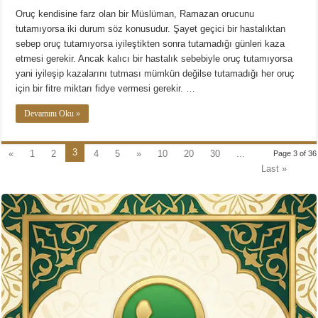
Oruç kendisine farz olan bir Müslüman, Ramazan orucunu
tutamıyorsa iki durum söz konusudur. Şayet geçici bir hastalıktan
sebep oruç tutamıyorsa iyileştikten sonra tutamadığı günleri kaza
etmesi gerekir. Ancak kalıcı bir hastalık sebebiyle oruç tutamıyorsa
yani iyileşip kazalarını tutması mümkün değilse tutamadığı her oruç
için bir fitre miktarı fidye vermesi gerekir. …
Devamını Oku »
3
«
1
2
4
5
»
10
20
30
...
Page 3 of 36
Last »