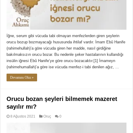
İğne, serum gibi vücuda tabi olmayan menfezlerden giren şeylerin
orucu bozup bozmayacağı hususunda ihtilaf vardır. İmam Ebû Hanife
(rahimehullah)’a göre vücuda giren her madde, nasıl girdiğine
bakılmaksızın orucu bozar. Bu nedenle şeker hastalarının kullandığı
insülin iğnesi Ebû Hanife’ye göre orucu bozacaktır.[1] İmameyn
(rahimehumallah)’a göre ise vücuda menfez-i tabi denilen ağız, …
Devamını Oku »
Orucu bozan şeyleri bilmemek mazeret
sayılır mı?
8 Ağustos 2021
Oruç
0