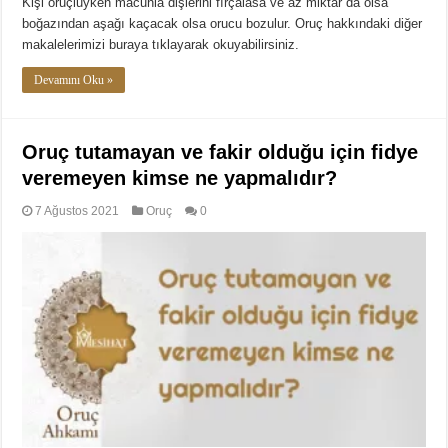
Kişi oruçluyken macunla dişlerini fırçalasa ve az miktar da olsa
boğazından aşağı kaçacak olsa orucu bozulur. Oruç hakkındaki diğer
makalelerimizi buraya tıklayarak okuyabilirsiniz.
Devamını Oku »
Oruç tutamayan ve fakir olduğu için fidye
veremeyen kimse ne yapmalıdır?
7 Ağustos 2021
Oruç
0