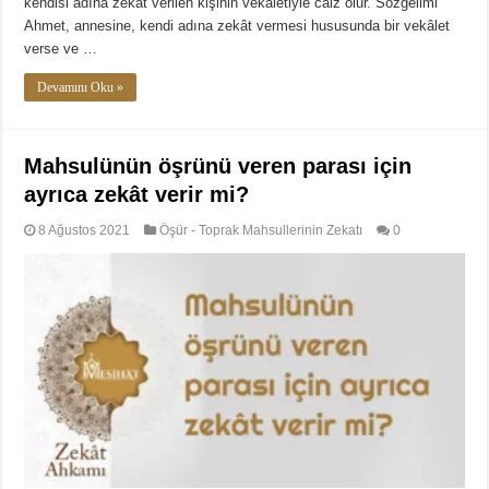
kendisi adına zekât verilen kişinin vekâletiyle caiz olur. Sözgelimi
Ahmet, annesine, kendi adına zekât vermesi hususunda bir vekâlet
verse ve …
Devamını Oku »
Mahsulünün öşrünü veren parası için
ayrıca zekât verir mi?
8 Ağustos 2021
Öşür - Toprak Mahsullerinin Zekatı
0