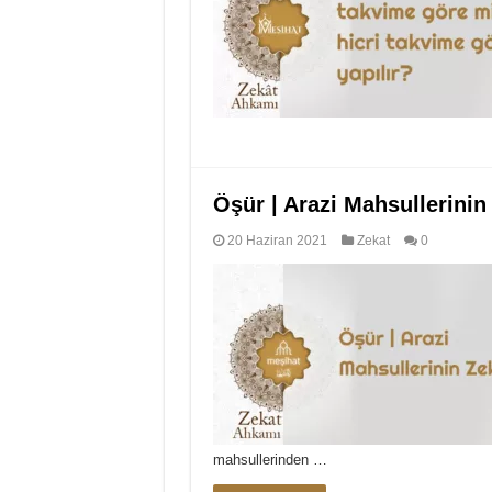
Öşür | Arazi Mahsullerinin
20 Haziran 2021
Zekat
0
mahsullerinden …