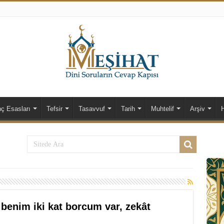
nç Esasları
Tefsir
Tasavvuf
Tarih
Muhtelif
Arşiv
 benim iki kat borcum var, zekât