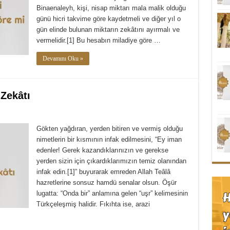
Binaenaleyh, kişi, nisap miktarı mala malik olduğu
günü hicri takvime göre kaydetmeli ve diğer yıl o
gün elinde bulunan miktarın zekâtını ayırmalı ve
vermelidir.[1] Bu hesabın miladiye göre …
Devamını Oku »
 Zekâtı
Gökten yağdıran, yerden bitiren ve vermiş olduğu
nimetlerin bir kısmının infak edilmesini, “Ey iman
edenler! Gerek kazandıklarınızın ve gerekse
yerden sizin için çıkardıklarımızın temiz olanından
infak edin.[1]” buyurarak emreden Allah Teâlâ
hazretlerine sonsuz hamdü senalar olsun. Öşür
lugatta: “Onda bir” anlamına gelen “uşr” kelimesinin
Türkçeleşmiş halidir. Fıkıhta ise, arazi