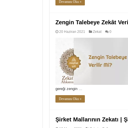
Devamını Oku »
Zengin Talebeye Zekât Veri
20 Haziran 2021
Zekat
0
gereği zengin …
Devamını Oku »
Şirket Mallarının Zekatı | Ş