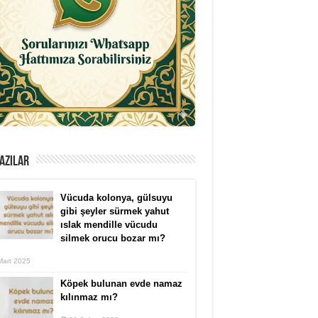
AZILAR
Vücuda kolonya, gülsuyu
gibi şeyler sürmek yahut
ıslak mendille vücudu
silmek orucu bozar mı?
Mart 2025
Köpek bulunan evde namaz
kılınmaz mı?