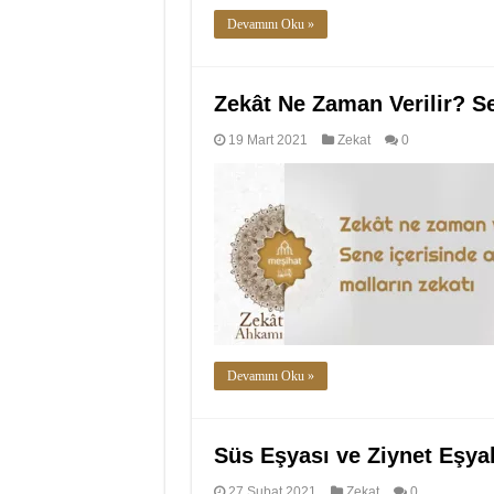
Devamını Oku »
Zekât Ne Zaman Verilir? Se
19 Mart 2021
Zekat
0
Devamını Oku »
Süs Eşyası ve Ziynet Eşyal
27 Şubat 2021
Zekat
0