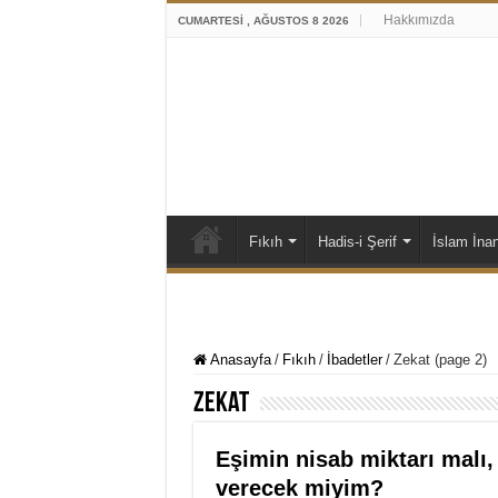
Hakkımızda
CUMARTESI , AĞUSTOS 8 2026
Fıkıh
Hadis-i Şerif
İslam İna
Anasayfa
/
Fıkıh
/
İbadetler
/
Zekat (page 2)
Zekat
Eşimin nisab miktarı malı,
verecek miyim?