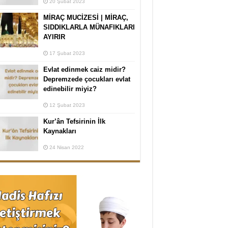
20 Şubat 2023
MİRAÇ MUCİZESİ | MİRAÇ,
SIDDIKLARLA MÜNAFIKLARI
AYIRIR
17 Şubat 2023
Evlat edinmek caiz midir?
Depremzede çocukları evlat
edinebilir miyiz?
12 Şubat 2023
Kur’ân Tefsirinin İlk
Kaynakları
24 Nisan 2022