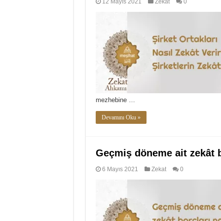
12 Mayıs 2021
Zekat
0
mezhebine …
Devamını Oku »
Geçmiş döneme ait zekât b
6 Mayıs 2021
Zekat
0