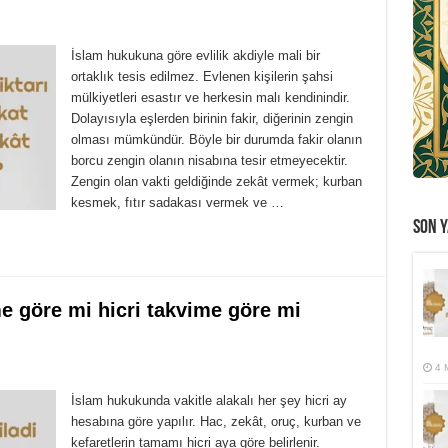
İslam hukukuna göre evlilik akdiyle mali bir
ortaklık tesis edilmez. Evlenen kişilerin şahsi
mülkiyetleri esastır ve herkesin malı kendinindir.
Dolayısıyla eşlerden birinin fakir, diğerinin zengin
olması mümkündür. Böyle bir durumda fakir olanın
borcu zengin olanın nisabına tesir etmeyecektir.
Zengin olan vakti geldiğinde zekât vermek; kurban
kesmek, fıtır sadakası vermek ve …
SON Y
e göre mi hicri takvime göre mi
4 
İslam hukukunda vakitle alakalı her şey hicri ay
hesabına göre yapılır. Hac, zekât, oruç, kurban ve
kefaretlerin tamamı hicri aya göre belirlenir.