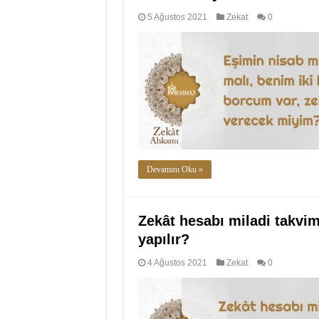
5 Ağustos 2021
Zekat
0
Devamını Oku »
Zekât hesabı miladi takvim
yapılır?
4 Ağustos 2021
Zekat
0