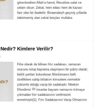
görevlendiren Allah’a hamd, Resulüne salat ve
selam olsun. Zekat, hem edası hem de kazası
farz olan bir ibadettir. Binaenaleyh geçmiş yıllarda
ödenmemiş olan zekat borçları mutlaka
 Nedir? Kimlere Verilir?
0
Fitre olarak da bilinen fıtır sadakası, ramazan
orucunu tutup bayrama ulaşmanın bir şükrü olarak;
belirli şartları bulunduran Müslümanın belli
özelliklere sahip birtakım kimselere vermekle
yükümlü olduğu vacip bir sadakadır. Nitekim
Efendimiz ﷺ insanlar bayram namazını kılmaya
çıkmadan fıtır sadakasının verilmesini
emretmiştir[1]. Fıtır Sadakasının Vacip Olmasının