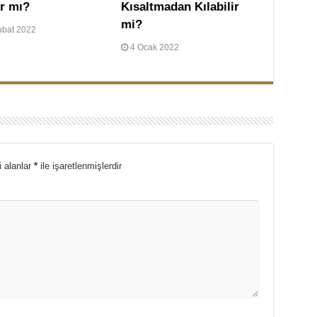
ır mı?
Kısaltmadan Kılabilir
mi?
ubat 2022
4 Ocak 2022
i alanlar
*
ile işaretlenmişlerdir