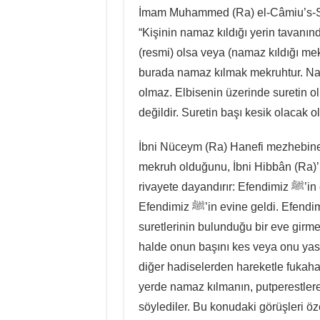
İmam Muhammed (Ra) el-Câmiu’s-Sağ
“Kişinin namaz kıldığı yerin tavanın
(resmi) olsa veya (namaz kıldığı meka
burada namaz kılmak mekruhtur. Nam
olmaz. Elbisenin üzerinde suretin o
değildir. Suretin başı kesik olacak ol
İbni Nüceym (Ra) Hanefi mezhebine
mekruh olduğunu, İbni Hibbân (Ra)’ı
rivayete dayandırır: Efendimiz ﷺ’in evinde canlı sureti bulunduğu bir vakitte Cibril (As)
Efendimiz ﷺ’in evine geldi. Efendimiz ﷺ ona “Gir.” dedi. O ise “Biz içinde canlı
suretlerinin bulunduğu bir eve girme
halde onun başını kes veya onu yastı
diğer hadiselerden hareketle fukaha
yerde namaz kılmanın, putperestler
söylediler. Bu konudaki görüşleri öz