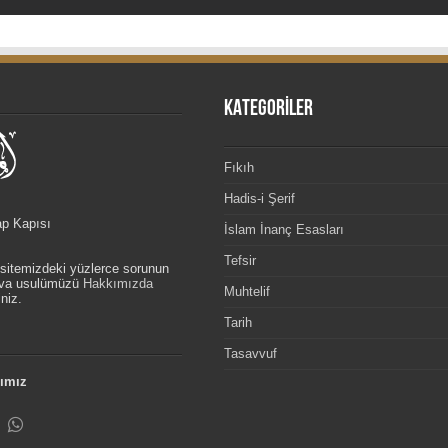
KATEGORİLER
Fıkıh
Hadis-i Şerif
ap Kapısı
İslam İnanç Esasları
Tefsir
, sitemizdeki yüzlerce sorunun
etva usulümüzü
Hakkımızda
Muhtelif
niz.
Tarih
Tasavvuf
ımız