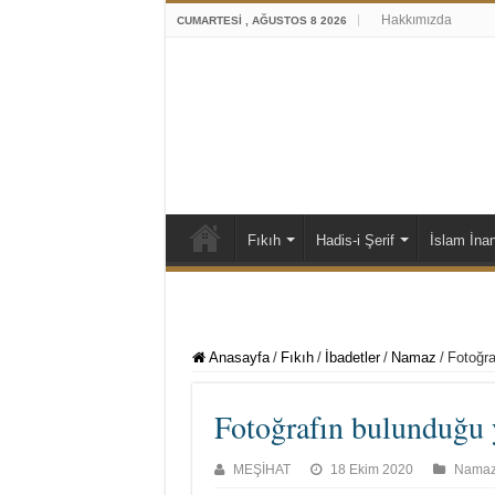
Hakkımızda
CUMARTESI , AĞUSTOS 8 2026
Fıkıh
Hadis-i Şerif
İslam İna
Anasayfa
/
Fıkıh
/
İbadetler
/
Namaz
/
Fotoğra
Fotoğrafın bulunduğu 
MEŞİHAT
18 Ekim 2020
Nama