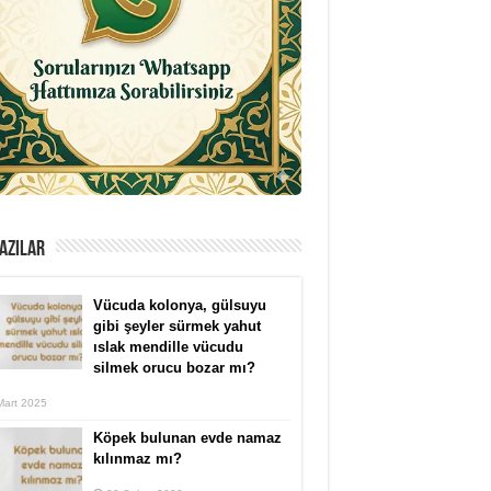
AZILAR
Vücuda kolonya, gülsuyu
gibi şeyler sürmek yahut
ıslak mendille vücudu
silmek orucu bozar mı?
Mart 2025
Köpek bulunan evde namaz
kılınmaz mı?