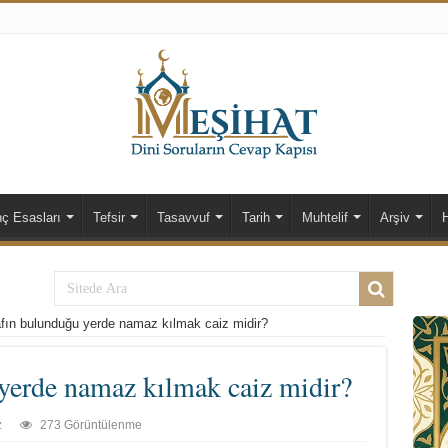
nç Esasları
Tefsir
Tasavvuf
Tarih
Muhtelif
Arşiv
fın bulunduğu yerde namaz kılmak caiz midir?
yerde namaz kılmak caiz midir?
z
273 Görüntülenme