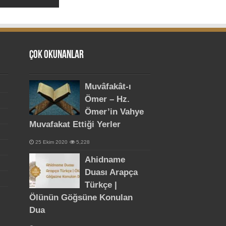
Çok Okunanlar
Muvâfakât-ı
Ömer – Hz.
Ömer’in Vahye
Muvafakat Ettiği Yerler
25 Ekim 2020
5,228
Ahidname
Duası Arapça
Türkçe |
Ölünün Göğsüne Konulan
Dua