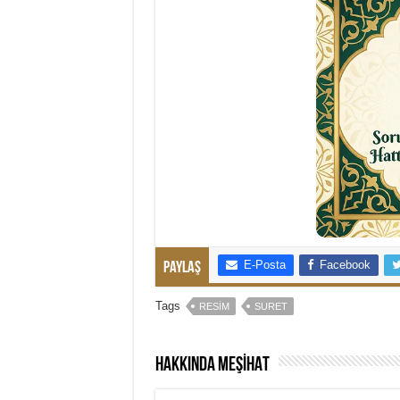
E-Posta
Facebook
Paylaş
Tags
RESIM
SURET
Hakkında MEŞİHAT