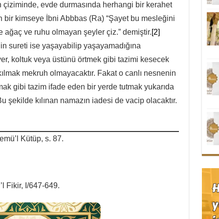
un çiziminde, evde durmasında herhangi bir kerahet
en bir kimseye İbni Abbbas (Ra) “Şayet bu mesleğini
 ağaç ve ruhu olmayan şeyler çiz.” demiştir.
[2]
in sureti ise yaşayabilip yaşayamadığına
yer, koltuk veya üstünü örtmek gibi tazimi kesecek
kılmak mekruh olmayacaktır. Fakat o canlı nesnenin
mak gibi tazim ifade eden bir yerde tutmak yukarıda
Bu şekilde kılınan namazın iadesi de vacip olacaktır.
mü’l Kütüp, s. 87.
 Fikir, I/647-649.