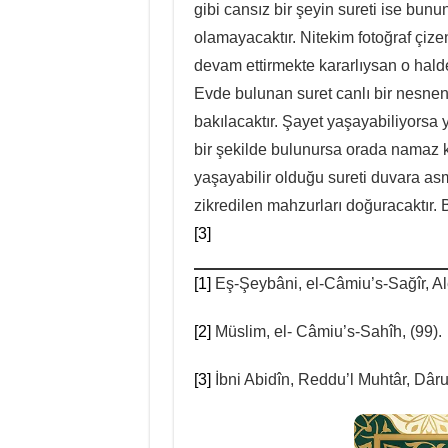
gibi cansız bir şeyin sureti ise bun
olamayacaktır. Nitekim fotoğraf çiz
devam ettirmekte kararlıysan o halde
Evde bulunan suret canlı bir nesnen
bakılacaktır. Şayet yaşayabiliyorsa 
bir şekilde bulunursa orada namaz 
yaşayabilir olduğu sureti duvara as
zikredilen mahzurları doğuracaktır. 
[3]
[1]
Eş-Şeybâni, el-Câmiu’s-Sağîr, Ale
[2]
Müslim, el- Câmiu’s-Sahîh, (99).
[3]
İbni Abidîn, Reddu’l Muhtâr, Dâru’l