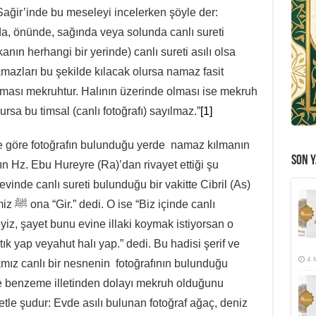
ir’inde bu meseleyi incelerken şöyle der:
da, önünde, sağında veya solunda canlı sureti
nın herhangi bir yerinde) canlı sureti asılı olsa
azları bu şekilde kılacak olursa namaz fasit
lması mekruhtur. Halının üzerinde olması ise mekruh
ursa bu timsal (canlı fotoğrafı) sayılmaz.”
[1]
 göre fotoğrafın bulunduğu yerde namaz kılmanın
SON Y
n Hz. Ebu Hureyre (Ra)’dan rivayet ettiği şu
yiz, şayet bunu evine illaki koymak istiyorsan o
k yap veyahut halı yap.” dedi. Bu hadisi şerif ve
4 
mız canlı bir nesnenin fotoğrafının bulunduğu
e benzeme illetinden dolayı mekruh olduğunu
etle şudur: Evde asılı bulunan fotoğraf ağaç, deniz