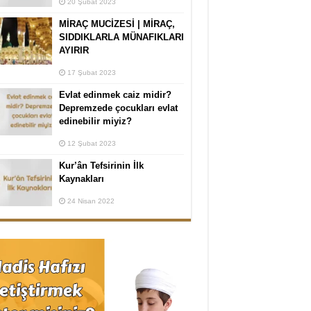
20 Şubat 2023
MİRAÇ MUCİZESİ | MİRAÇ,
SIDDIKLARLA MÜNAFIKLARI
AYIRIR
17 Şubat 2023
Evlat edinmek caiz midir?
Depremzede çocukları evlat
edinebilir miyiz?
12 Şubat 2023
Kur’ân Tefsirinin İlk
Kaynakları
24 Nisan 2022