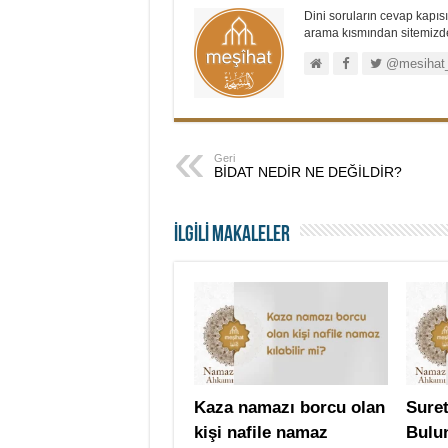
Dini soruların cevap kapısı.
arama kısmından sitemizdek
@mesihat
Geri
BİDAT NEDİR NE DEĞİLDİR?
İLGİLİ MAKALELER
Kaza namazı borcu olan
Suret
kişi nafile namaz
Bulu