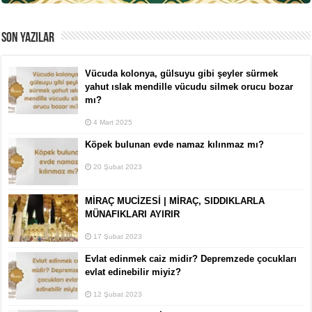
SON YAZILAR
Vücuda kolonya, gülsuyu gibi şeyler sürmek
yahut ıslak mendille vücudu silmek orucu bozar
mı?
4 Mart 2025
Köpek bulunan evde namaz kılınmaz mı?
20 Şubat 2023
MİRAÇ MUCİZESİ | MİRAÇ, SIDDIKLARLA
MÜNAFIKLARI AYIRIR
17 Şubat 2023
Evlat edinmek caiz midir? Depremzede çocukları
evlat edinebilir miyiz?
12 Şubat 2023