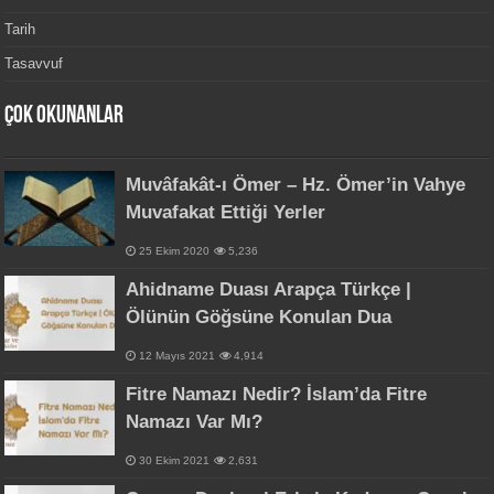
Tarih
Tasavvuf
Çok Okunanlar
Muvâfakât-ı Ömer – Hz. Ömer’in Vahye
Muvafakat Ettiği Yerler
25 Ekim 2020
5,236
Ahidname Duası Arapça Türkçe |
Ölünün Göğsüne Konulan Dua
12 Mayıs 2021
4,914
Fitre Namazı Nedir? İslam’da Fitre
Namazı Var Mı?
30 Ekim 2021
2,631