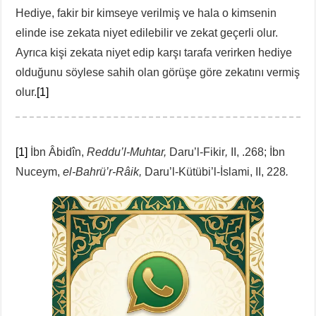
Hediye, fakir bir kimseye verilmiş ve hala o kimsenin
elinde ise zekata niyet edilebilir ve zekat geçerli olur.
Ayrıca kişi zekata niyet edip karşı tarafa verirken hediye
olduğunu söylese sahih olan görüşe göre zekatını vermiş
olur.
[1]
[1]
İbn Âbidîn,
Reddu’l-Muhtar,
Daru’l-Fikir
,
II, .268; İbn
Nuceym,
el-Bahrü’r-Râik,
Daru’l-Kütübi’l-İslami, II, 228
.