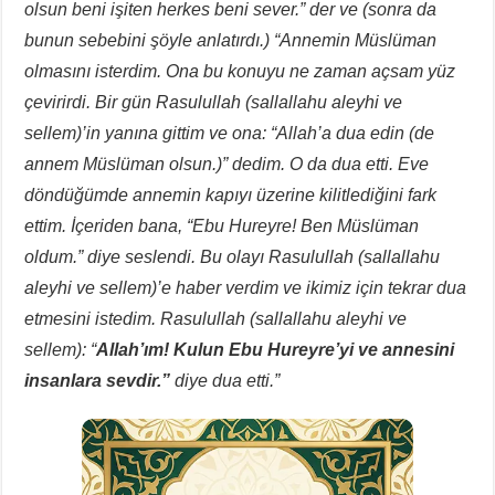
olsun beni işiten herkes beni sever.” der ve (sonra da
bunun sebebini şöyle anlatırdı.) “Annemin Müslüman
olmasını isterdim. Ona bu konuyu ne zaman açsam yüz
çevirirdi. Bir gün Rasulullah (sallallahu aleyhi ve
sellem)’in yanına gittim ve ona: “Allah’a dua edin (de
annem Müslüman olsun.)” dedim. O da dua etti. Eve
döndüğümde annemin kapıyı üzerine kilitlediğini fark
ettim. İçeriden bana, “Ebu Hureyre! Ben Müslüman
oldum.” diye seslendi. Bu olayı Rasulullah (sallallahu
aleyhi ve sellem)’e haber verdim ve ikimiz için tekrar dua
etmesini istedim. Rasulullah (sallallahu aleyhi ve
sellem): “
Allah’ım! Kulun Ebu Hureyre’yi ve annesini
insanlara sevdir.”
diye dua etti.”