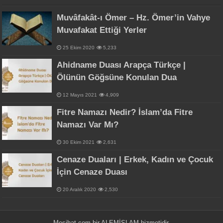
Muvâfakât-ı Ömer – Hz. Ömer’in Vahye
Muvafakat Ettiği Yerler
25 Ekim 2020
5,233
Ahidname Duası Arapça Türkçe |
Ölünün Göğsüne Konulan Dua
12 Mayıs 2021
4,909
Fitre Namazı Nedir? İslam’da Fitre
Namazı Var Mı?
30 Ekim 2021
2,631
Cenaze Duaları | Erkek, Kadın ve Çocuk
İçin Cenaze Duası
20 Aralık 2020
2,530
Mesihat.com bir
ALEMİSLAM
hizmetidir.