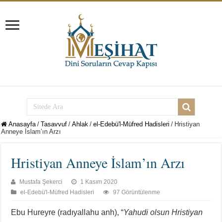
Anasayfa
/
Tasavvuf
/
Ahlak
/
el-Edebü'l-Müfred Hadisleri
/
Hristiyan
Anneye İslam’ın Arzı
Hristiyan Anneye İslam’ın Arzı
Mustafa Şekerci
1 Kasım 2020
el-Edebü'l-Müfred Hadisleri
97 Görüntülenme
Ebu Hureyre (radıyallahu anh), “
Yahudi olsun Hristiyan