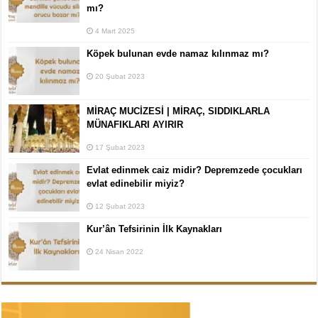
mı?
4 Mart 2025
Köpek bulunan evde namaz kılınmaz mı?
20 Şubat 2023
MİRAÇ MUCİZESİ | MİRAÇ, SIDDIKLARLA
MÜNAFIKLARI AYIRIR
17 Şubat 2023
Evlat edinmek caiz midir? Depremzede çocukları
evlat edinebilir miyiz?
12 Şubat 2023
Kur’ân Tefsirinin İlk Kaynakları
24 Nisan 2022