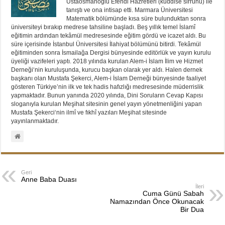
Ustaosmanoğlu Efendi Hazretleri (kuddise sirruhu) ile
tanıştı ve ona intisap etti. Marmara Üniversitesi
Matematik bölümünde kısa süre bulunduktan sonra
üniversiteyi bırakıp medrese tahsiline başladı. Beş yıllık temel İslamî
eğitimin ardından tekâmül medresesinde eğitim gördü ve icazet aldı. Bu
süre içerisinde İstanbul Üniversitesi İlahiyat bölümünü bitirdi. Tekâmül
eğitiminden sonra İsmailağa Dergisi bünyesinde editörlük ve yayın kurulu
üyeliği vazifeleri yaptı. 2018 yılında kurulan Alem-i İslam İlim ve Hizmet
Derneği‘nin kuruluşunda, kurucu başkan olarak yer aldı. Halen dernek
başkanı olan Mustafa Şekerci, Alem-i İslam Derneği bünyesinde faaliyet
gösteren Türkiye’nin ilk ve tek hadis hafızlığı medresesinde müderrislik
yapmaktadır. Bunun yanında 2020 yılında, Dini Soruların Cevap Kapısı
sloganıyla kurulan Meşihat sitesinin genel yayın yönetmenliğini yapan
Mustafa Şekerci‘nin ilmî ve fıkhî yazıları Meşihat sitesinde
yayınlanmaktadır.
Geri
Anne Baba Duası
İleri
Cuma Günü Sabah
Namazından Önce Okunacak
Bir Dua