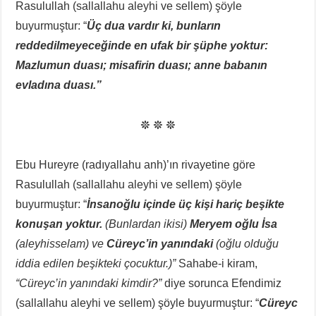
Rasulullah (sallallahu aleyhi ve sellem) şöyle
buyurmuştur: “
Üç dua vardır ki, bunların
reddedilmeyeceğinde en ufak bir şüphe yoktur:
Mazlumun duası; misafirin duası; anne babanın
evladına duası.”
* * *
Ebu Hureyre (radıyallahu anh)’ın rivayetine göre
Rasulullah (sallallahu aleyhi ve sellem) şöyle
buyurmuştur: “
İnsanoğlu içinde üç kişi hariç beşikte
konuşan yoktur.
(Bunlardan ikisi)
Meryem oğlu İsa
(aleyhisselam) ve
Cüreyc’in yanındaki
(oğlu olduğu
iddia edilen beşikteki çocuktur.)”
Sahabe-i kiram,
“Cüreyc’in yanındaki kimdir?”
diye sorunca Efendimiz
(sallallahu aleyhi ve sellem) şöyle buyurmuştur: “
Cüreyc