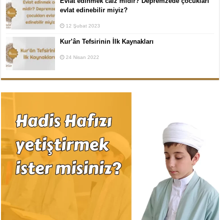
Evlat edinmek caiz midir? Depremzede çocukları
evlat edinebilir miyiz?
12 Şubat 2023
Kur’ân Tefsirinin İlk Kaynakları
24 Nisan 2022