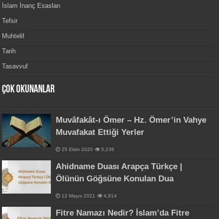
İslam İnanç Esasları
Tefsir
Muhtelif
Tarih
Tasavvuf
Çok Okunanlar
Muvâfakât-ı Ömer – Hz. Ömer’in Vahye
Muvafakat Ettiği Yerler
25 Ekim 2020
5,236
Ahidname Duası Arapça Türkçe |
Ölünün Göğsüne Konulan Dua
12 Mayıs 2021
4,914
Fitre Namazı Nedir? İslam’da Fitre