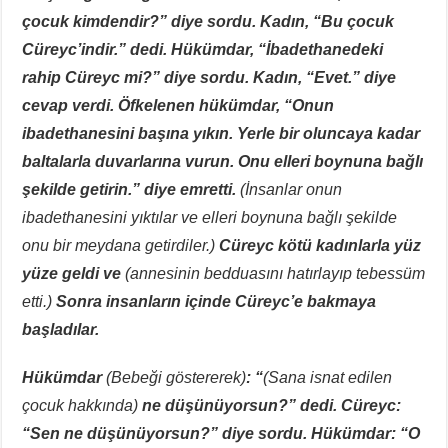
çocuk kimdendir?” diye sordu. Kadın, “Bu çocuk
Cüreyc’indir.” dedi. Hükümdar, “İbadethanedeki
rahip Cüreyc mi?” diye sordu. Kadın, “Evet.” diye
cevap verdi. Öfkelenen hükümdar, “Onun
ibadethanesini başına yıkın. Yerle bir oluncaya kadar
baltalarla duvarlarına vurun. Onu elleri boynuna bağlı
şekilde getirin.” diye emretti.
(İnsanlar onun
ibadethanesini yıktılar ve elleri boynuna bağlı şekilde
onu bir meydana getirdiler.)
Cüreyc kötü kadınlarla yüz
yüze geldi ve
(annesinin bedduasını hatırlayıp tebessüm
etti.)
Sonra insanların içinde Cüreyc’e bakmaya
başladılar.
Hükümdar
(Bebeği göstererek)
: “
(Sana isnat edilen
çocuk hakkında)
ne düşünüyorsun?” dedi. Cüreyc:
“Sen ne düşünüyorsun?” diye sordu. Hükümdar: “O