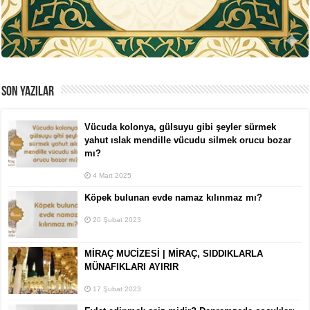
SON YAZILAR
Vücuda kolonya, gülsuyu gibi şeyler sürmek
yahut ıslak mendille vücudu silmek orucu bozar
mı?
4 Mart 2025
Köpek bulunan evde namaz kılınmaz mı?
20 Şubat 2023
MİRAÇ MUCİZESİ | MİRAÇ, SIDDIKLARLA
MÜNAFIKLARI AYIRIR
17 Şubat 2023