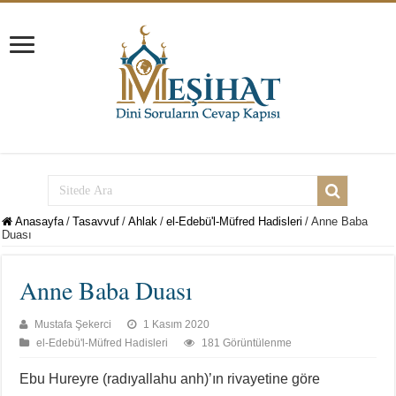
Anasayfa
/
Tasavvuf
/
Ahlak
/
el-Edebü'l-Müfred Hadisleri
/
Anne Baba
Duası
Anne Baba Duası
Mustafa Şekerci
1 Kasım 2020
el-Edebü'l-Müfred Hadisleri
181 Görüntülenme
Ebu Hureyre (radıyallahu anh)’ın rivayetine göre