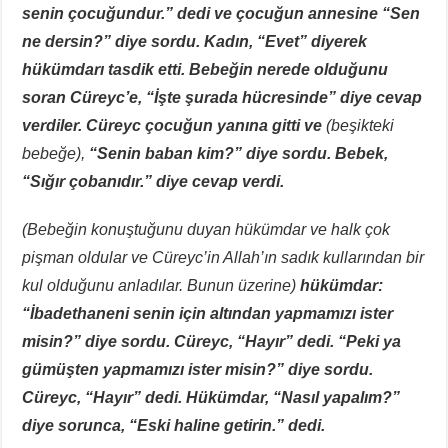
senin çocuğundur.” dedi ve çocuğun annesine “Sen
ne dersin?” diye sordu. Kadın, “Evet” diyerek
hükümdarı tasdik etti. Bebeğin nerede olduğunu
soran Cüreyc’e, “İşte şurada hücresinde” diye cevap
verdiler. Cüreyc çocuğun yanına gitti ve
(beşikteki
bebeğe),
“Senin baban kim?” diye sordu. Bebek,
“Sığır çobanıdır.” diye cevap verdi.
(Bebeğin konuştuğunu duyan hükümdar ve halk çok
pişman oldular ve Cüreyc’in Allah’ın sadık kullarından bir
kul olduğunu anladılar. Bunun üzerine)
hükümdar:
“İbadethaneni senin için altından yapmamızı ister
misin?” diye sordu. Cüreyc, “Hayır” dedi. “Peki ya
gümüşten yapmamızı ister misin?” diye sordu.
Cüreyc, “Hayır” dedi. Hükümdar, “Nasıl yapalım?”
diye sorunca, “Eski haline getirin.” dedi.