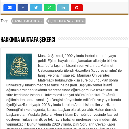
Tags
ANNE BABA DUASI
ÇOCUKLARA BEDDUA
Hakkında Mustafa Şekerci
Mustafa Şekerci, 1992 yılında İnebolu’da dünyaya
geldi. Eğitim hayatına başlamadan ailesiyle birlikte
İstanbul’a taşındı. Lisenin son yıllarında Mahmut
Ustaosmanoğlu Efendi Hazretleri (kuddise sirruhu) ile
tanıştı ve ona intisap etti. Marmara Üniversitesi
Matematik bölümünde kısa süre bulunduktan sonra
üniversiteyi bırakıp medrese tahsiline başladı. Beş yıllık temel İslamî
eğitimin ardından tekâmül medresesinde eğitim gördü ve icazet aldı. Bu
süre içerisinde İstanbul Üniversitesi İlahiyat bölümünü bitirdi. Tekâmül
eğitiminden sonra İsmailağa Dergisi bünyesinde editörlük ve yayın kurulu
üyeliği vazifeleri yaptı. 2018 yılında kurulan Alem-i İslam İlim ve Hizmet
Derneği‘nin kuruluşunda, kurucu başkan olarak yer aldı. Halen dernek
başkanı olan Mustafa Şekerci, Alem-i İslam Derneği bünyesinde faaliyet
gösteren Türkiye’nin ilk ve tek hadis hafızlığı medresesinde müderrislik
yapmaktadır. Bunun yanında 2020 yılında, Dini Soruların Cevap Kapısı