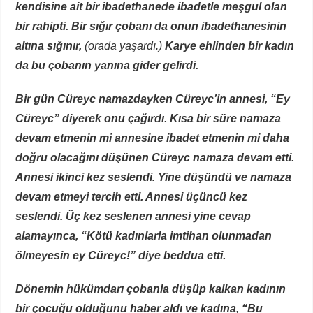
kendisine ait bir ibadethanede ibadetle meşgul olan
bir rahipti. Bir sığır çobanı da onun ibadethanesinin
altına sığınır,
(orada yaşardı.)
Karye ehlinden bir kadın
da bu çobanın yanına gider gelirdi.
Bir gün Cüreyc namazdayken Cüreyc’in annesi, “Ey
Cüreyc” diyerek onu çağırdı. Kısa bir süre namaza
devam etmenin mi annesine ibadet etmenin mi daha
doğru olacağını düşünen Cüreyc namaza devam etti.
Annesi ikinci kez seslendi. Yine düşündü ve namaza
devam etmeyi tercih etti. Annesi üçüncü kez
seslendi. Üç kez seslenen annesi yine cevap
alamayınca, “Kötü kadınlarla imtihan olunmadan
ölmeyesin ey Cüreyc!” diye beddua etti.
Dönemin hükümdarı çobanla düşüp kalkan kadının
bir çocuğu olduğunu haber aldı ve kadına, “Bu