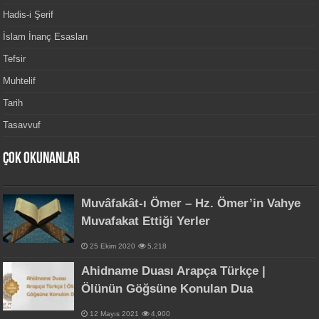
Hadis-i Şerif
İslam İnanç Esasları
Tefsir
Muhtelif
Tarih
Tasavvuf
Çok Okunanlar
Muvâfakât-ı Ömer – Hz. Ömer’in Vahye
Muvafakat Ettiği Yerler
25 Ekim 2020
5,218
Ahidname Duası Arapça Türkçe |
Ölünün Göğsüne Konulan Dua
12 Mayıs 2021
4,900