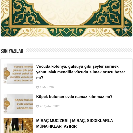
SON YAZILAR
Vücuda kolonya, gülsuyu gibi şeyler sürmek
yahut ıslak mendille vücudu silmek orucu bozar
mı?
4 Mart 2025
Köpek bulunan evde namaz kılınmaz mı?
20 Şubat 2023
MİRAÇ MUCİZESİ | MİRAÇ, SIDDIKLARLA
MÜNAFIKLARI AYIRIR