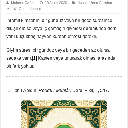
Mahmut Öztürk
18 Aralık 2020
Hac ve Umre Cezaları
161 Görüntülenme
İhramlı kimsenin, bir gündüz veya bir gece süresince
dikişli elbise veya iç çamaşırı giymesi durumunda dem
yani küçükbaş hayvan kurban etmesi gerekir.
Giyim süresi bir gündüz veya bir geceden az olursa
sadaka verir.
[1]
Kasten veya unutarak olması arasında
bir fark yoktur.
[1]
İbn-i Abidin,
Reddü’l-Muhtâr
, Darul Fikir, II, 547.