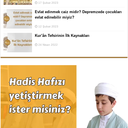
17 Şubat 2023
Evlat edinmek caiz midir? Depremzede çocukları
evlat edinebilir miyiz?
12 Şubat 2023
Kur’ân Tefsirinin İlk Kaynakları
24 Nisan 2022