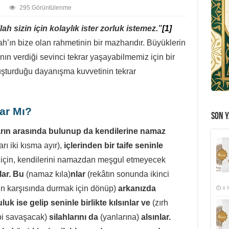
295 Görüntülenme
lah sizin için kolaylık ister zorluk istemez.”
[1]
h’ın bize olan rahmetinin bir mazharıdır. Büyüklerin
n verdiği sevinci tekrar yaşayabilmemiz için bir
uşturduğu dayanışma kuvvetinin tekrar
ar Mı?
SON Y
rın arasında bulunup da kendilerine namaz
arı iki kısma ayır),
içlerinden bir taife seninle
r için, kendilerini namazdan meşgul etmeyecek
lar. Bu
(namaz kıla)
nlar
(rekâtın sonunda ikinci
 karşısında durmak için dönüp)
arkanızda
4 
uk ise gelip seninle birlikte kılsınlar ve
(zırh
ibi savaşacak)
silahlarını da
(yanlarına)
alsınlar.