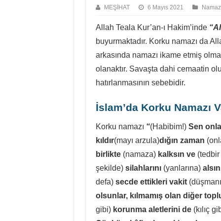
MEŞİHAT
6 Mayıs 2021
Namaz
Allah Teala Kur’an-ı Hakim’inde
“Al
buyurmaktadır. Korku namazı da Alla
arkasında namazı ikame etmiş olmanı
olanaktır. Savaşta dahi cemaatin ol
hatırlanmasının sebebidir.
İslam’da Korku Namazı V
Korku namazı
“
(Habibim!)
Sen onla
kıldır
(mayı arzula)
dığın zaman
(onl
birlikte
(namaza)
kalksın ve
(tedbi
şekilde)
silahlarını
(yanlarına)
alsın
defa)
secde ettikleri vakit
(düşmanın
olsunlar, kılmamış olan diğer toplul
gibi)
korunma aletlerini de
(kılıç g