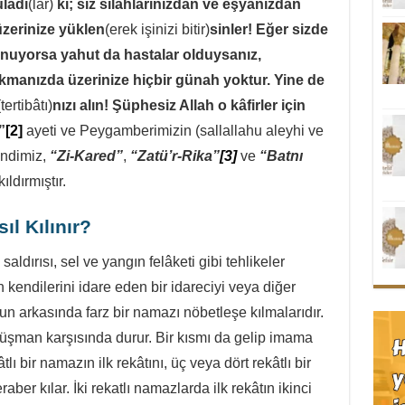
ladı
(lar)
ki; siz silahlarınızdan ve eşyanızdan
 üzerinize yüklen
(erek işinizi bitir)
sinler! Eğer sizde
unuyorsa yahut da hastalar olduysanız,
kmanızda üzerinize hiçbir günah yoktur. Yine de
(tertibâtı)
nızı alın! Şüphesiz Allah o kâfirler için
”
[2]
ayeti ve Peygamberimizin (sallallahu aleyhi ve
endimiz,
“Zi-Kared”
,
“Zatü’r-Rika”
[3]
ve
“Batnı
ıldırmıştır.
l Kılınır?
ırısı, sel ve yangın felâketi gibi tehlikeler
kendilerini idare eden bir idareciyi veya diğer
n arkasında farz bir namazı nöbetleşe kılmalarıdır.
üşman karşısında durur. Bir kısmı da gelip imama
lı bir namazın ilk rekâtını, üç veya dört rekâtlı bir
aber kılar. İki rekatlı namazlarda ilk rekâtın ikinci