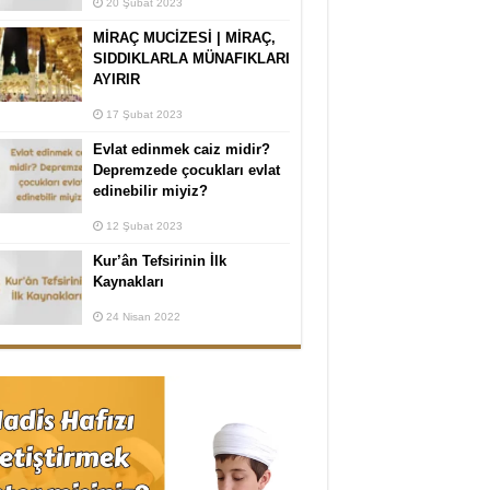
20 Şubat 2023
MİRAÇ MUCİZESİ | MİRAÇ,
SIDDIKLARLA MÜNAFIKLARI
AYIRIR
17 Şubat 2023
Evlat edinmek caiz midir?
Depremzede çocukları evlat
edinebilir miyiz?
12 Şubat 2023
Kur’ân Tefsirinin İlk
Kaynakları
24 Nisan 2022