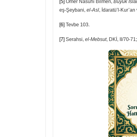
[5]
Ömer Nasuhi Bilmen,
Büyük İsla
eş-Şeybani,
el-Asl
, İdaratü’l-Kur’an 
[6]
Tevbe 103.
[7]
Serahsi,
el-Mebsut
, DKİ, II/70-7