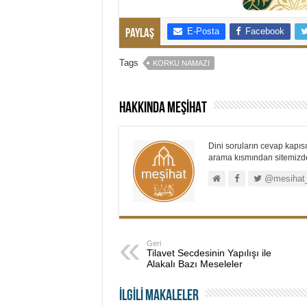
E-Posta
Facebook
Paylaş
Tags
KORKU NAMAZI
Hakkında MEŞİHAT
Dini soruların cevap kapısı.
arama kısmından sitemizdek
@mesihat
Geri
Tilavet Secdesinin Yapılışı ile
Alakalı Bazı Meseleler
İLGİLİ MAKALELER