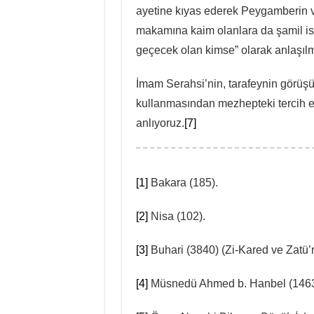
ayetine kıyas ederek Peygamberin v
makamına kaim olanlara da şamil is
geçecek olan kimse” olarak anlaşılmal
İmam Serahsi’nin, tarafeynin görüşün
kullanmasından mezhepteki tercih e
anlıyoruz.
[7]
[1]
Bakara (185).
[2]
Nisa (102).
[3]
Buhari (3840) (Zi-Kared ve Zatü’r-
[4]
Müsnedü Ahmed b. Hanbel (1463