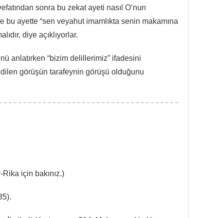
efatından sonra bu zekat ayeti nasıl O’nun
e bu ayette “sen veyahut imamlıkta senin makamına
ıdır, diye açıklıyorlar.
ü anlatırken “bizim delillerimiz” ifadesini
dilen görüşün tarafeynin görüşü olduğunu
Rika için bakınız.)
5).