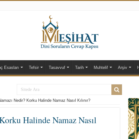
nç Esasları
Tefsir
Tasavvuf
Tarih
Muhtelif
Arşiv
amazı Nedir? Korku Halinde Namaz Nasıl Kılınır?
Korku Halinde Namaz Nasıl