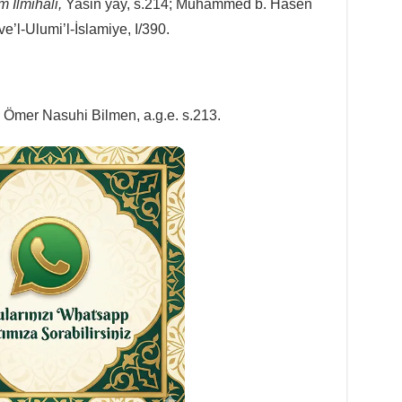
m İlmihali,
Yasin yay, s.214; Muhammed b. Hasen
ve’l-Ulumi’l-İslamiye, I/390.
1; Ömer Nasuhi Bilmen, a.g.e. s.213.