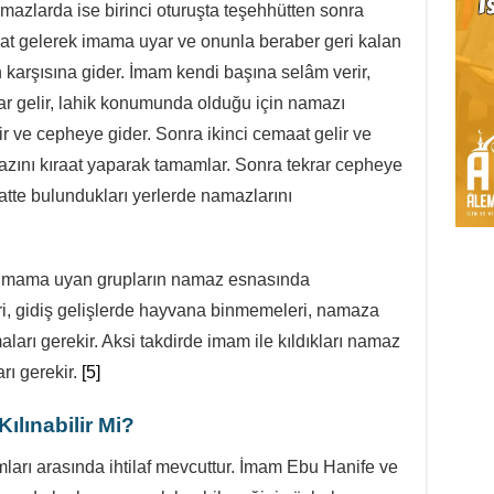
mazlarda ise birinci oturuşta teşehhütten sonra
at gelerek imama uyar ve onunla beraber geri kalan
n karşısına gider. İmam kendi başına selâm verir,
ar gelir, lahik konumunda olduğu için namazı
ir ve cepheye gider. Sonra ikinci cemaat gelir ve
ını kıraat yaparak tamamlar. Sonra tekrar cepheye
atte bulundukları yerlerde namazlarını
; imama uyan grupların namaz esnasında
i, gidiş gelişlerde hayvana binmemeleri, namaza
ları gerekir. Aksi takdirde imam ile kıldıkları namaz
rı gerekir.
[5]
lınabilir Mi?
arı arasında ihtilaf mevcuttur. İmam Ebu Hanife ve