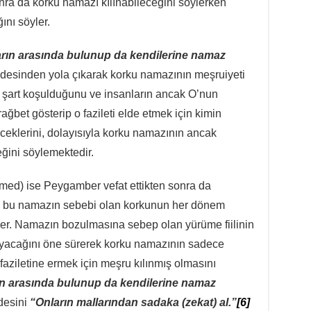
a da korku namazı kılınabileceğini söylerken
nı söyler.
rın arasında bulunup da kendilerine namaz
adesinden yola çıkarak korku namazının meşruiyeti
 şart koşulduğunu ve insanların ancak O’nun
ğbet gösterip o fazileti elde etmek için kimin
eceklerini, dolayısıyla korku namazının ancak
ğini söylemektedir.
med) ise Peygamber vefat ettikten sonra da
ve bu namazın sebebi olan korkunun her dönem
ler. Namazın bozulmasına sebep olan yürüme fiilinin
mayacağını öne sürerek korku namazının sadece
ziletine ermek için meşru kılınmış olmasını
ın arasında bulunup da kendilerine namaz
desini
“Onların mallarından sadaka (zekat) al.”
[6]