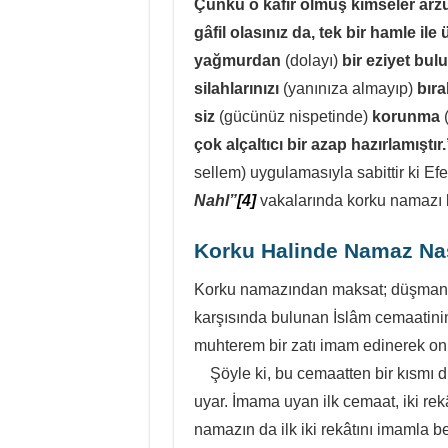
Çünkü o kâfir olmuş kimseler arzu
gâfil olasınız da, tek bir hamle ile
yağmurdan
(dolayı)
bir eziyet bul
silahlarınızı
(yanınıza almayıp)
bıra
siz
(gücünüz nispetinde)
korunma
çok alçaltıcı bir azap hazırlamıştır.
sellem) uygulamasıyla sabittir ki Ef
Nahl”
[4]
vakalarında korku namazı k
Korku Halinde Namaz Nası
Korku namazından maksat; düşman sald
karşısında bulunan İslâm cemaatinin 
muhterem bir zatı imam edinerek onu
Şöyle ki, bu cemaatten bir kısmı d
uyar. İmama uyan ilk cemaat, iki rekât
namazın da ilk iki rekâtını imamla ber