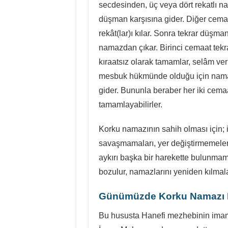
secdesinden, üç veya dört rekatlı na
düşman karşısına gider. Diğer cema
rekât(lar)ı kılar. Sonra tekrar düşma
namazdan çıkar. Birinci cemaat tekr
kıraatsız olarak tamamlar, selâm ver
mesbuk hükmünde olduğu için namaz
gider. Bununla beraber her iki cema
tamamlayabilirler.
Korku namazının sahih olması için
savaşmamaları, yer değiştirmemeler
aykırı başka bir harekette bulunmama
bozulur, namazlarını yeniden kılmala
Günümüzde Korku Namazı Kı
Bu hususta Hanefi mezhebinin imaml