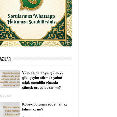
AZILAR
Vücuda kolonya, gülsuyu
gibi şeyler sürmek yahut
ıslak mendille vücudu
silmek orucu bozar mı?
Mart 2025
Köpek bulunan evde namaz
kılınmaz mı?