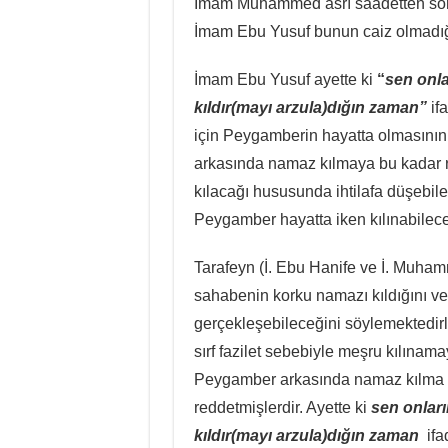
İmam Muhammed asrı saadetten sonr
İmam Ebu Yusuf bunun caiz olmadığı
İmam Ebu Yusuf ayette ki
“
sen onla
kıldır(mayı arzula)dığın zaman”
if
için Peygamberin hayatta olmasının
arkasında namaz kılmaya bu kadar ra
kılacağı hususunda ihtilafa düşebil
Peygamber hayatta iken kılınabilece
Tarafeyn (İ. Ebu Hanife ve İ. Muham
sahabenin korku namazı kıldığını 
gerçekleşebileceğini söylemektedir
sırf fazilet sebebiyle meşru kılına
Peygamber arkasında namaz kılma fa
reddetmişlerdir. Ayette ki
sen onlar
kıldır(mayı arzula)dığın zaman
ifa