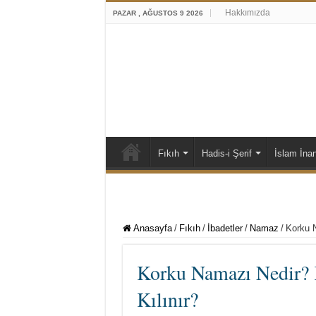
Hakkımızda
PAZAR , AĞUSTOS 9 2026
Fıkıh
Hadis-i Şerif
İslam İna
Anasayfa
/
Fıkıh
/
İbadetler
/
Namaz
/
Korku N
Korku Namazı Nedir? 
Kılınır?