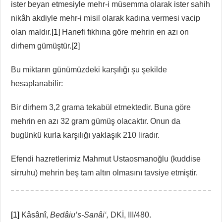
ister beyan etmesiyle mehr-i müsemma olarak ister sahih
nikâh akdiyle mehr-i misil olarak kadına vermesi vacip
olan maldır.
[1]
Hanefi fıkhına göre mehrin en azı on
dirhem gümüştür.
[2]
Bu miktarın günümüzdeki karşılığı şu şekilde
hesaplanabilir:
Bir dirhem 3,2 grama tekabül etmektedir. Buna göre
mehrin en azı 32 gram gümüş olacaktır. Onun da
bugünkü kurla karşılığı yaklaşık 210 liradır.
Efendi hazretlerimiz Mahmut Ustaosmanoğlu (kuddise
sirruhu) mehrin beş tam altın olmasını tavsiye etmiştir.
[1]
Kâsânî,
Bedâiu’s-Sanâi‘,
DKİ, III/480.