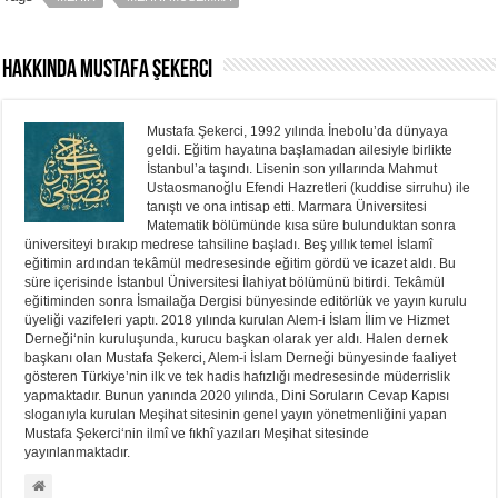
Hakkında Mustafa Şekerci
Mustafa Şekerci, 1992 yılında İnebolu’da dünyaya
geldi. Eğitim hayatına başlamadan ailesiyle birlikte
İstanbul’a taşındı. Lisenin son yıllarında Mahmut
Ustaosmanoğlu Efendi Hazretleri (kuddise sirruhu) ile
tanıştı ve ona intisap etti. Marmara Üniversitesi
Matematik bölümünde kısa süre bulunduktan sonra
üniversiteyi bırakıp medrese tahsiline başladı. Beş yıllık temel İslamî
eğitimin ardından tekâmül medresesinde eğitim gördü ve icazet aldı. Bu
süre içerisinde İstanbul Üniversitesi İlahiyat bölümünü bitirdi. Tekâmül
eğitiminden sonra İsmailağa Dergisi bünyesinde editörlük ve yayın kurulu
üyeliği vazifeleri yaptı. 2018 yılında kurulan Alem-i İslam İlim ve Hizmet
Derneği‘nin kuruluşunda, kurucu başkan olarak yer aldı. Halen dernek
başkanı olan Mustafa Şekerci, Alem-i İslam Derneği bünyesinde faaliyet
gösteren Türkiye’nin ilk ve tek hadis hafızlığı medresesinde müderrislik
yapmaktadır. Bunun yanında 2020 yılında, Dini Soruların Cevap Kapısı
sloganıyla kurulan Meşihat sitesinin genel yayın yönetmenliğini yapan
Mustafa Şekerci‘nin ilmî ve fıkhî yazıları Meşihat sitesinde
yayınlanmaktadır.