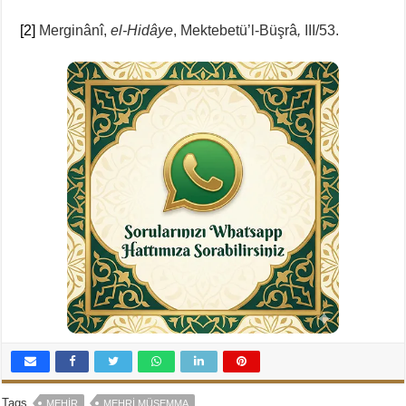
[2]
Merginânî,
el-Hidâye
, Mektebetü’l-Büşrâ
,
III/53.
Tags
MEHIR
MEHRI MÜSEMMA