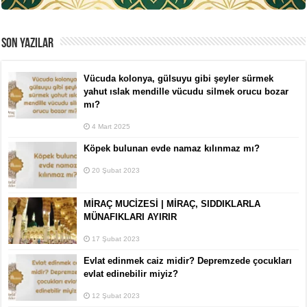
SON YAZILAR
Vücuda kolonya, gülsuyu gibi şeyler sürmek
yahut ıslak mendille vücudu silmek orucu bozar
mı?
4 Mart 2025
Köpek bulunan evde namaz kılınmaz mı?
20 Şubat 2023
MİRAÇ MUCİZESİ | MİRAÇ, SIDDIKLARLA
MÜNAFIKLARI AYIRIR
17 Şubat 2023
Evlat edinmek caiz midir? Depremzede çocukları
evlat edinebilir miyiz?
12 Şubat 2023