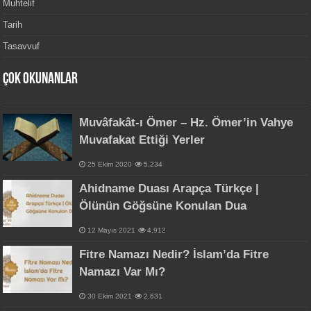
Muhtelif
Tarih
Tasavvuf
Çok Okunanlar
Muvâfakât-ı Ömer – Hz. Ömer’in Vahye
Muvafakat Ettiği Yerler
25 Ekim 2020
5,234
Ahidname Duası Arapça Türkçe |
Ölünün Göğsüne Konulan Dua
12 Mayıs 2021
4,912
Fitre Namazı Nedir? İslam’da Fitre
Namazı Var Mı?
30 Ekim 2021
2,631