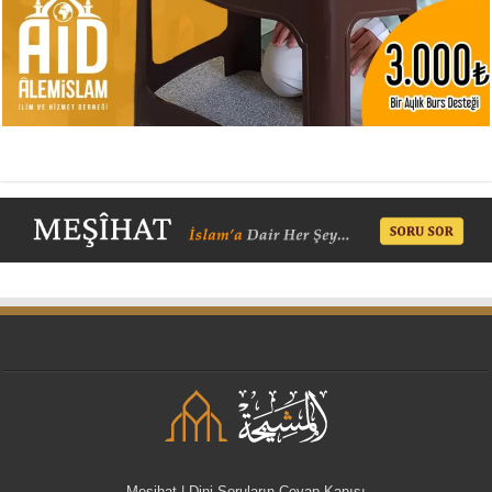
Meşihat | Dini Soruların Cevap Kapısı