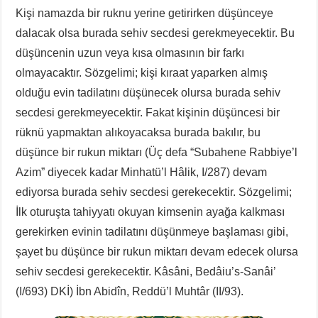
Kişi namazda bir ruknu yerine getirirken düşünceye
dalacak olsa burada sehiv secdesi gerekmeyecektir. Bu
düşüncenin uzun veya kısa olmasının bir farkı
olmayacaktır. Sözgelimi; kişi kıraat yaparken almış
olduğu evin tadilatını düşünecek olursa burada sehiv
secdesi gerekmeyecektir. Fakat kişinin düşüncesi bir
rüknü yapmaktan alıkoyacaksa burada bakılır, bu
düşünce bir rukun miktarı (Üç defa “Subahene Rabbiye’l
Azim” diyecek kadar Minhatü’l Hâlik, I/287) devam
ediyorsa burada sehiv secdesi gerekecektir. Sözgelimi;
İlk oturuşta tahiyyatı okuyan kimsenin ayağa kalkması
gerekirken evinin tadilatını düşünmeye başlaması gibi,
şayet bu düşünce bir rukun miktarı devam edecek olursa
sehiv secdesi gerekecektir. Kâsâni, Bedâiu’s-Sanâi’
(I/693) DKİ) İbn Abidîn, Reddü’l Muhtâr (II/93).