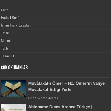
Fıkıh
Hadis-i Şerif
İslam İnanç Esasları
Tefsir
Muhtelif
Tarih
Tasavvuf
Çok Okunanlar
Muvâfakât-ı Ömer – Hz. Ömer’in Vahye
Muvafakat Ettiği Yerler
25 Ekim 2020
5,219
Ahidname Duası Arapça Türkçe |