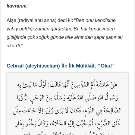
kavrarım.
”
Aişe (radıyallahu anha) dedi ki: “
Ben onu kendisine
vahiy geldiği zaman görürdüm. Bu hal kendisinden
gittiğinde çok soğuk günde bile alnından şapır şapır ter
akardı.
”
Cebrail (aleyhisselam) İle İlk Mülâkât: “Oku!”
عَنْ عَائِشَةَ أُمِّ المُؤْمِنِينَ أَنَّهَا قَالَتْ: أَوَّلُ مَا بُدِئَ بِهِ
رَسُولُ اللَّهِ صَلَّى اللهُ عَلَيْهِ وَسَلَّمَ مِنَ الوَحْيِ الرُّؤْيَا
الصَّالِحَةُ فِي النَّوْمِ، فَكَانَ لَا يَرَى رُؤْيَا إِلَّا جَاءَتْ مِثْلَ
فَلَقِ الصُّبْحِ، ثُمَّ حُبِّبَ إِلَيْهِ الخَلَاءُ، وَكَانَ يَخْلُو بِغَارِ