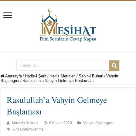
Anasayfa
/
Hadis-i Şerif
/
Hadis Metinleri
/
Sahih-i Buhari
/
Vahyin
Başlangıcı
/
Rasulullah’a Vahyin Gelmeye Başlaması
Rasulullah’a Vahyin Gelmeye
Başlaması
Mustafa Şekerci
6 Kasım 2020
Vahyin Başlangıcı
573 Görüntülenme