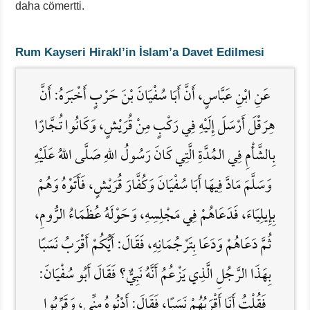
daha cömertti.
Rum Kayseri Hirakl’in İslam’a Davet Edilmesi
عَنِ ابْنِ عَبَّاسٍ، أَنَّ أَبَا سُفْيَانَ بْنَ حَرْبٍ أَخْبَرَهُ: أَنَّ
هِرَقْلَ أَرْسَلَ إِلَيْهِ فِي رَكْبٍ مِنْ قُرَيْشٍ، وَكَانُوا تُجَّارًا
بِالشَّأْمِ فِي المُدَّةِ الَّتِي كَانَ رَسُولُ اللَّهِ صَلَّى اللهُ عَلَيْهِ
وَسَلَّمَ مَادَّ فِيهَا أَبَا سُفْيَانَ وَكُفَّارَ قُرَيْشٍ، فَأَتَوْهُ وَهُمْ
بِإِيلِيَاءَ، فَدَعَاهُمْ فِي مَجْلِسِهِ، وَحَوْلَهُ عُظَمَاءُ الرُّومِ،
ثُمَّ دَعَاهُمْ وَدَعَا بِتَرْجُمَانِهِ، فَقَالَ: أَيُّكُمْ أَقْرَبُ نَسَبًا
بِهَذَا الرَّجُلِ الَّذِي يَزْعُمُ أَنَّهُ نَبِيٌّ؟ فَقَالَ أَبُو سُفْيَانَ:
فَقُلْتُ أَنَا أَقْرَبُهُمْ نَسَبًا، فَقَالَ: أَدْنُوهُ مِنِّي، وَقَرِّبُوا