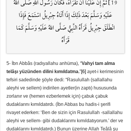
19] ثُمَّ إِنَّ عَلَيْنَا أَنْ تَقْرَأَهُ، فَكَانَ رَسُولُ اللَّهِ صَلَّى اللهُ
عَلَيْهِ وَسَلَّمَ بَعْدَ ذَلِكَ إِذَا أَتَاهُ جِبْرِيلُ اسْتَمَعَ فَإِذَا
انْطَلَقَ جِبْرِيلُ قَرَأَهُ النَّبِيُّ صَلَّى اللهُ عَلَيْهِ وَسَلَّمَ كَمَا
قَرَأَهُ
5- İbn Abbâs (radıyallahu anhüma), “
Vahyi tam alma
telâşı yüzünden dilini kımıldatma.
”
[6]
ayet-i kerimesinin
tefsiri sadedinde şöyle dedi: “Rasulullah (sallallahu
aleyhi ve sellem) indirilen ayetler(in zaptı) hususunda
zorlanır ve (hemen ezberlemek için) çabuk çabuk
dudaklarını kımıldatırdı. (İbn Abbas bu hadis-i şerifi
rivayet ederken: ‘Ben de sizin için Rasulullah -sallallahu
aleyhi ve sellem- gibi dudaklarımı kımıldatıyorum.’ der ve
dudaklarını kımıldatırdı.) Bunun üzerine Allah Teâlâ şu