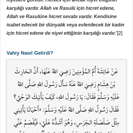
karşılığı vardır. Allah ve Rasulü için hicret edene,
Allah ve Rasulüne hicret sevabı vardır. Kendisine
isabet edecek bir dünyalık veya evlenilecek bir kadın
için hicret edene de niyet ettiğinin karşılığı vardır.
”
[2]
Vahiy Nasıl Gelirdi?
عَنْ عَائِشَةَ أُمِّ المُؤْمِنِينَ رَضِيَ اللَّهُ عَنْهَا، أَنَّ الحَارِثَ
بْنَ هِشَامٍ رَضِيَ اللَّهُ عَنْهُ سَأَلَ رَسُولَ اللَّهِ صَلَّى اللهُ
عَلَيْهِ وَسَلَّمَ فَقَالَ: يَا رَسُولَ اللَّهِ، كَيْفَ يَأْتِيكَ الوَحْيُ؟
فَقَالَ رَسُولُ اللَّهِ صَلَّى اللهُ عَلَيْهِ وَسَلَّمَ: «أَحْيَانًا يَأْتِينِي
مِثْلَ صَلْصَلَةِ الجَرَسِ، وَهُوَ أَشَدُّهُ عَلَيَّ، فَيُفْصَمُ عَنِّي