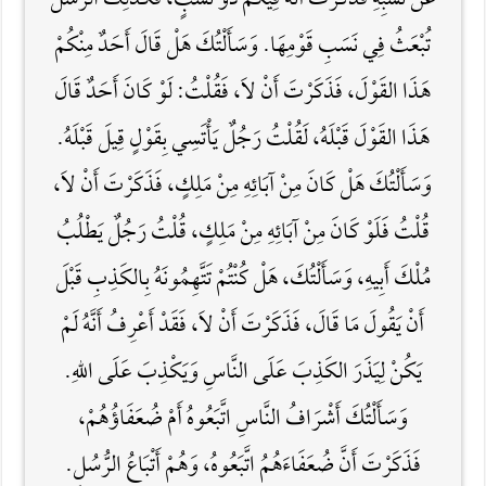
عَنْ نَسَبِهِ فَذَكَرْتَ أَنَّهُ فِيكُمْ ذُو نَسَبٍ، فَكَذَلِكَ الرُّسُلُ
تُبْعَثُ فِي نَسَبِ قَوْمِهَا. وَسَأَلْتُكَ هَلْ قَالَ أَحَدٌ مِنْكُمْ
هَذَا القَوْلَ، فَذَكَرْتَ أَنْ لاَ، فَقُلْتُ: لَوْ كَانَ أَحَدٌ قَالَ
هَذَا القَوْلَ قَبْلَهُ، لَقُلْتُ رَجُلٌ يَأْتَسِي بِقَوْلٍ قِيلَ قَبْلَهُ.
وَسَأَلْتُكَ هَلْ كَانَ مِنْ آبَائِهِ مِنْ مَلِكٍ، فَذَكَرْتَ أَنْ لاَ،
قُلْتُ فَلَوْ كَانَ مِنْ آبَائِهِ مِنْ مَلِكٍ، قُلْتُ رَجُلٌ يَطْلُبُ
مُلْكَ أَبِيهِ، وَسَأَلْتُكَ، هَلْ كُنْتُمْ تَتَّهِمُونَهُ بِالكَذِبِ قَبْلَ
أَنْ يَقُولَ مَا قَالَ، فَذَكَرْتَ أَنْ لاَ، فَقَدْ أَعْرِفُ أَنَّهُ لَمْ
يَكُنْ لِيَذَرَ الكَذِبَ عَلَى النَّاسِ وَيَكْذِبَ عَلَى اللَّهِ.
وَسَأَلْتُكَ أَشْرَافُ النَّاسِ اتَّبَعُوهُ أَمْ ضُعَفَاؤُهُمْ،
فَذَكَرْتَ أَنَّ ضُعَفَاءَهُمُ اتَّبَعُوهُ، وَهُمْ أَتْبَاعُ الرُّسُلِ.