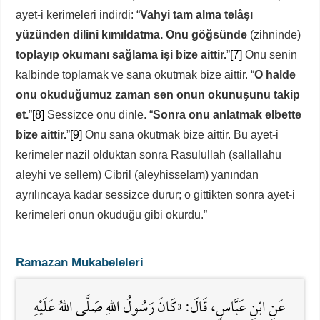
ayet-i kerimeleri indirdi: “
Vahyi tam alma telâşı
yüzünden dilini kımıldatma. Onu göğsünde
(zihninde)
toplayıp okumanı sağlama işi bize aittir.
”
[7]
Onu senin
kalbinde toplamak ve sana okutmak bize aittir. “
O halde
onu okuduğumuz zaman sen onun okunuşunu takip
et.
”
[8]
Sessizce onu dinle. “
Sonra onu anlatmak elbette
bize aittir.
”
[9]
Onu sana okutmak bize aittir. Bu ayet-i
kerimeler nazil olduktan sonra Rasulullah (sallallahu
aleyhi ve sellem) Cibril (aleyhisselam) yanından
ayrılıncaya kadar sessizce durur; o gittikten sonra ayet-i
kerimeleri onun okuduğu gibi okurdu.”
Ramazan Mukabeleleri
عَنِ ابْنِ عَبَّاسٍ، قَالَ: «كَانَ رَسُولُ اللَّهِ صَلَّى اللهُ عَلَيْهِ