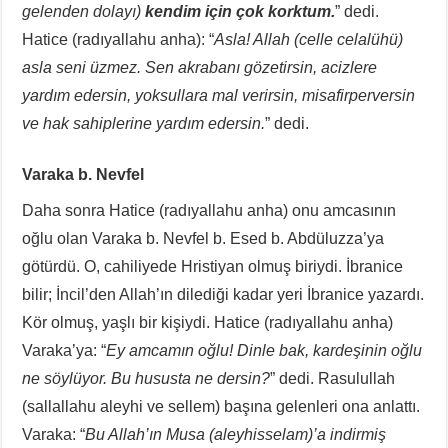
gelenden dolayı)
kendim için çok korktum.
” dedi.
Hatice (radıyallahu anha): “
Asla! Allah (celle celalühü)
asla seni üzmez. Sen akrabanı gözetirsin, acizlere
yardım edersin, yoksullara mal verirsin, misafirperversin
ve hak sahiplerine yardım edersin.
” dedi.
Varaka b. Nevfel
Daha sonra Hatice (radıyallahu anha) onu amcasının
oğlu olan Varaka b. Nevfel b. Esed b. Abdüluzza’ya
götürdü. O, cahiliyede Hristiyan olmuş biriydi. İbranice
bilir; İncil’den Allah’ın dilediği kadar yeri İbranice yazardı.
Kör olmuş, yaşlı bir kişiydi. Hatice (radıyallahu anha)
Varaka’ya: “
Ey amcamın oğlu! Dinle bak, kardeşinin oğlu
ne söylüyor. Bu hususta ne dersin?
” dedi. Rasulullah
(sallallahu aleyhi ve sellem) başına gelenleri ona anlattı.
Varaka: “
Bu Allah’ın Musa (aleyhisselam)’a indirmiş