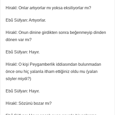
Hirakl: Onlar artıyorlar mı yoksa eksiliyorlar mı?
Ebû Süfyan: Artıyorlar.
Hirakl: Onun dinine girdikten sonra beğenmeyip dinden
dönen var mı?
Ebû Süfyan: Hayır.
Hirakl: O kişi Peygamberlik iddiasından bulunmadan
önce onu hiç yalanla itham ettiğiniz oldu mu (yalan
söyler miydi?)
Ebû Süfyan: Hayır.
Hirakl: Sözünü bozar mı?