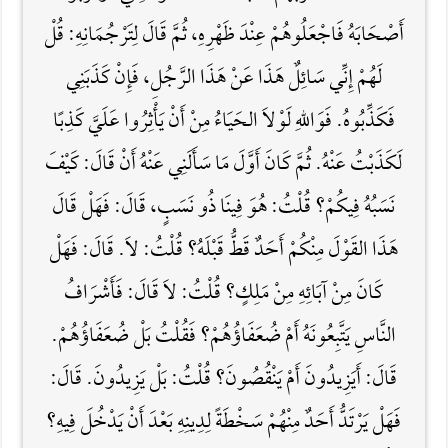
أَصْحَابَهُ فَاجْعَلُوهُمْ عِنْدَ ظَهْرِهِ، ثُمَّ قَالَ لِتَرْجُمَانِهِ: قُلْ
لَهُمْ إِنِّي سَائِلٌ هَذَا عَنْ هَذَا الرَّجُلِ، فَإِنْ كَذَبَنِي
فَكَذِّبُوهُ. فَوَاللَّهِ لَوْلاَ الحَيَاءُ مِنْ أَنْ يَأْثِرُوا عَلَيَّ كَذِبًا
لَكَذَبْتُ عَنْهُ. ثُمَّ كَانَ أَوَّلَ مَا سَأَلَنِي عَنْهُ أَنْ قَالَ: كَيْفَ
نَسَبُهُ فِيكُمْ؟ قُلْتُ: هُوَ فِينَا ذُو نَسَبٍ، قَالَ: فَهَلْ قَالَ
هَذَا القَوْلَ مِنْكُمْ أَحَدٌ قَطُّ قَبْلَهُ؟ قُلْتُ: لاَ. قَالَ: فَهَلْ
كَانَ مِنْ آبَائِهِ مِنْ مَلِكٍ؟ قُلْتُ: لاَ قَالَ: فَأَشْرَافُ
النَّاسِ يَتَّبِعُونَهُ أَمْ ضُعَفَاؤُهُمْ؟ فَقُلْتُ بَلْ ضُعَفَاؤُهُمْ.
قَالَ: أَيَزِيدُونَ أَمْ يَنْقُصُونَ؟ قُلْتُ: بَلْ يَزِيدُونَ. قَالَ:
فَهَلْ يَرْتَدُّ أَحَدٌ مِنْهُمْ سَخْطَةً لِدِينِهِ بَعْدَ أَنْ يَدْخُلَ فِيهِ؟