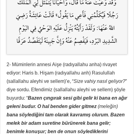
وَقَدْ وَعَيْتُ عَنْهُ مَا قَالَ، وَأَحْيَانًا يَتَمَثَّلُ لِيَ المَلَكُ
رَجُلًا فَيُكَلِّمُنِي فَأَعِي مَا يَقُولُ» قَالَتْ عَائِشَةُ رَضِيَ
اللَّهُ عَنْهَا: وَلَقَدْ رَأَيْتُهُ يَنْزِلُ عَلَيْهِ الوَحْيُ فِي اليَوْمِ
الشَّدِيدِ البَرْدِ، فَيَفْصِمُ عَنْهُ وَإِنَّ جَبِينَهُ لَيَتَفَصَّدُ عَرَقًا
2- Müminlerin annesi Aişe (radıyallahu anha) rivayet
ediyor: Haris b. Hişam (radıyallahu anh) Rasulullah
(sallallahu aleyhi ve sellem)’e, “
Size vahiy nasıl geliyor?
”
diye sordu. Efendimiz (sallallahu aleyhi ve sellem) şöyle
buyurdu: “
Bazen çıngırak sesi gibi gelir ki bana en ağır
geleni budur. O hal benden gider gitmez
(meleğin)
bana söylediğini tam olarak kavramış olurum. Bazen
melek bir adam suretine bürünerek bana gelir;
benimle konuşur; ben de onun söylediklerini