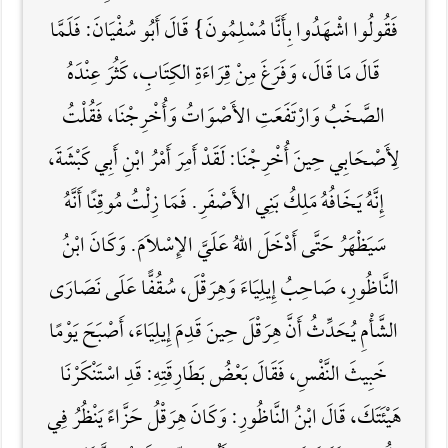
فَقُولُوا اشْهَدُوا بِأَنَّا مُسْلِمُونَ} قَالَ أَبُو سُفْيَانَ: فَلَمَّا
قَالَ مَا قَالَ، وَفَرَغَ مِنْ قِرَاءَةِ الكِتَابِ، كَثُرَ عِنْدَهُ
الصَّخَبُ وَارْتَفَعَتِ الأَصْوَاتُ وَأُخْرِجْنَا، فَقُلْتُ
لِأَصْحَابِي حِينَ أُخْرِجْنَا: لَقَدْ أَمِرَ أَمْرُ ابْنِ أَبِي كَبْشَةَ،
إِنَّهُ يَخَافُهُ مَلِكُ بَنِي الأَصْفَرِ. فَمَا زِلْتُ مُوقِنًا أَنَّهُ
سَيَظْهَرُ حَتَّى أَدْخَلَ اللَّهُ عَلَيَّ الإِسْلاَمَ. وَكَانَ ابْنُ
النَّاظُورِ، صَاحِبُ إِيلِيَاءَ وَهِرَقْلَ، سُقُفًّا عَلَى نَصَارَى
الشَّأْمِ يُحَدِّثُ أَنَّ هِرَقْلَ حِينَ قَدِمَ إِيلِيَاءَ، أَصْبَحَ يَوْمًا
خَبِيثَ النَّفْسِ، فَقَالَ بَعْضُ بَطَارِقَتِهِ: قَدِ اسْتَنْكَرْنَا
هَيْئَتَكَ، قَالَ ابْنُ النَّاظُورِ: وَكَانَ هِرَقْلُ حَزَّاءً يَنْظُرُ فِي