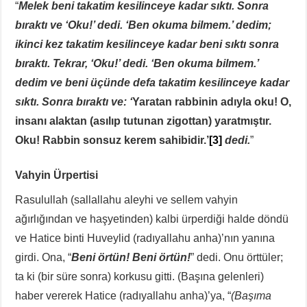
“
Melek beni takatim kesilinceye kadar sıktı. Sonra
bıraktı ve ‘Oku!’ dedi. ‘Ben okuma bilmem.’ dedim;
ikinci kez takatim kesilinceye kadar beni sıktı sonra
bıraktı. Tekrar, ‘Oku!’ dedi. ‘Ben okuma bilmem.’
dedim ve beni üçünde defa takatim kesilinceye kadar
sıktı. Sonra bıraktı ve: ‘
Yaratan rabbinin adıyla oku! O,
insanı alaktan (asılıp tutunan zigottan) yaratmıştır.
Oku! Rabbin sonsuz kerem sahibidir.’
[3]
dedi.
”
Vahyin Ürpertisi
Rasulullah (sallallahu aleyhi ve sellem vahyin
ağırlığından ve haşyetinden) kalbi ürperdiği halde döndü
ve Hatice binti Huveylid (radıyallahu anha)’nın yanına
girdi. Ona, “
Beni örtün! Beni örtün!
” dedi. Onu örttüler;
ta ki (bir süre sonra) korkusu gitti. (Başına gelenleri)
haber vererek Hatice (radıyallahu anha)’ya, “
(Başıma