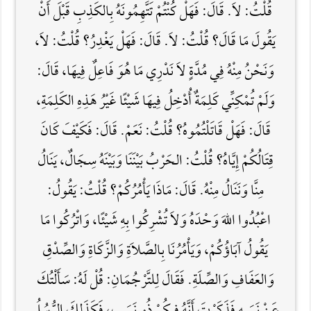
قُلْتُ: لاَ. قَالَ: فَهَلْ كُنْتُمْ تَتَّهِمُونَهُ بِالكَذِبِ قَبْلَ أَنْ
يَقُولَ مَا قَالَ؟ قُلْتُ: لاَ. قَالَ: فَهَلْ يَغْدِرُ؟ قُلْتُ: لاَ،
وَنَحْنُ مِنْهُ فِي مُدَّةٍ لاَ نَدْرِي مَا هُوَ فَاعِلٌ فِيهَا، قَالَ:
وَلَمْ تُمْكِنِّي كَلِمَةٌ أُدْخِلُ فِيهَا شَيْئًا غَيْرُ هَذِهِ الكَلِمَةِ،
قَالَ: فَهَلْ قَاتَلْتُمُوهُ؟ قُلْتُ: نَعَمْ. قَالَ: فَكَيْفَ كَانَ
قِتَالُكُمْ إِيَّاهُ؟ قُلْتُ: الحَرْبُ بَيْنَنَا وَبَيْنَهُ سِجَالٌ، يَنَالُ
مِنَّا وَنَنَالُ مِنْهُ. قَالَ: مَاذَا يَأْمُرُكُمْ؟ قُلْتُ: يَقُولُ:
اعْبُدُوا اللَّهَ وَحْدَهُ وَلاَ تُشْرِكُوا بِهِ شَيْئًا، وَاتْرُكُوا مَا
يَقُولُ آبَاؤُكُمْ، وَيَأْمُرُنَا بِالصَّلاَةِ وَالزَّكَاةِ وَالصِّدْقِ
وَالعَفَافِ وَالصِّلَةِ. فَقَالَ لِلتَّرْجُمَانِ: قُلْ لَهُ: سَأَلْتُكَ