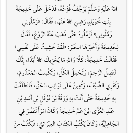
اللهُ عَلَيْهِ وَسَلَّمَ يَرْجُفُ فُؤَادُهُ، فَدَخَلَ عَلَى خَدِيجَةَ
بِنْتِ خُوَيْلِدٍ رَضِيَ اللَّهُ عَنْهَا، فَقَالَ: «زَمِّلُونِي
زَمِّلُونِي» فَزَمَّلُوهُ حَتَّى ذَهَبَ عَنْهُ الرَّوْعُ، فَقَالَ
لِخَدِيجَةَ وَأَخْبَرَهَا الخَبَرَ: «لَقَدْ خَشِيتُ عَلَى نَفْسِي»
فَقَالَتْ خَدِيجَةُ: كَلَّا وَاللَّهِ مَا يُخْزِيكَ اللَّهُ أَبَدًا، إِنَّكَ
لَتَصِلُ الرَّحِمَ، وَتَحْمِلُ الكَلَّ، وَتَكْسِبُ المَعْدُومَ،
وَتَقْرِي الضَّيْفَ، وَتُعِينُ عَلَى نَوَائِبِ الحَقِّ، فَانْطَلَقَتْ
بِهِ خَدِيجَةُ حَتَّى أَتَتْ بِهِ وَرَقَةَ بْنَ نَوْفَلِ بْنِ أَسَدِ بْنِ
عَبْدِ العُزَّى ابْنَ عَمِّ خَدِيجَةَ وَكَانَ امْرَأً تَنَصَّرَ فِي
الجَاهِلِيَّةِ، وَكَانَ يَكْتُبُ الكِتَابَ العِبْرَانِيَّ، فَيَكْتُبُ مِنَ