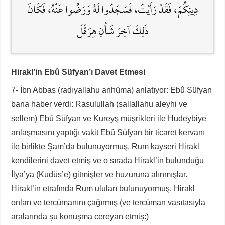
دِينِكُمْ، فَقَدْ رَأَيْتُ، فَسَجَدُوا لَهُ وَرَضُوا عَنْهُ، فَكَانَ
ذَلِكَ آخِرَ شَأْنِ هِرَقْلَ
Hirakl’in Ebû Süfyan’ı Davet Etmesi
7- İbn Abbas (radıyallahu anhüma) anlatıyor: Ebû Süfyan
bana haber verdi: Rasulullah (sallallahu aleyhi ve
sellem) Ebû Süfyan ve Kureyş müşrikleri ile Hudeybiye
anlaşmasını yaptığı vakit Ebû Süfyan bir ticaret kervanı
ile birlikte Şam’da bulunuyormuş. Rum kayseri Hirakl
kendilerini davet etmiş ve o sırada Hirakl’in bulunduğu
İlya’ya (Kudüs’e) gitmişler ve huzuruna alınmışlar.
Hirakl’in etrafında Rum uluları bulunuyormuş. Hirakl
onları ve tercümanını çağırmış (ve tercüman vasıtasıyla
aralarında şu konuşma cereyan etmiş:)