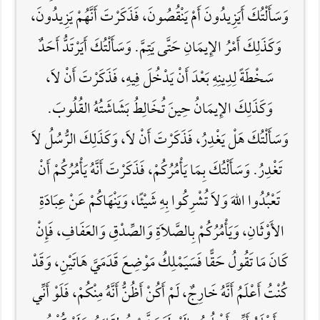
وَسَأَلْتُكَ أَيَزِيدُونَ أَمْ يَنْقُصُونَ، فَذَكَرْتَ أَنَّهُمْ يَزِيدُونَ،
وَكَذَلِكَ أَمْرُ الإِيمَانِ حَتَّى يَتِمَّ. وَسَأَلْتُكَ أَيَرْتَدُّ أَحَدٌ
سَخْطَةً لِدِينِهِ بَعْدَ أَنْ يَدْخُلَ فِيهِ، فَذَكَرْتَ أَنْ لاَ،
وَكَذَلِكَ الإِيمَانُ حِينَ تُخَالِطُ بَشَاشَتُهُ القُلُوبَ.
وَسَأَلْتُكَ هَلْ يَغْدِرُ، فَذَكَرْتَ أَنْ لاَ، وَكَذَلِكَ الرُّسُلُ لاَ
تَغْدِرُ. وَسَأَلْتُكَ بِمَا يَأْمُرُكُمْ، فَذَكَرْتَ أَنَّهُ يَأْمُرُكُمْ أَنْ
تَعْبُدُوا اللَّهَ وَلاَ تُشْرِكُوا بِهِ شَيْئًا، وَيَنْهَاكُمْ عَنْ عِبَادَةِ
الأَوْثَانِ، وَيَأْمُرُكُمْ بِالصَّلاَةِ وَالصِّدْقِ وَالعَفَافِ، فَإِنْ
كَانَ مَا تَقُولُ حَقًّا فَسَيَمْلِكُ مَوْضِعَ قَدَمَيَّ هَاتَيْنِ، وَقَدْ
كُنْتُ أَعْلَمُ أَنَّهُ خَارِجٌ، لَمْ أَكُنْ أَظُنُّ أَنَّهُ مِنْكُمْ، فَلَوْ أَنِّي