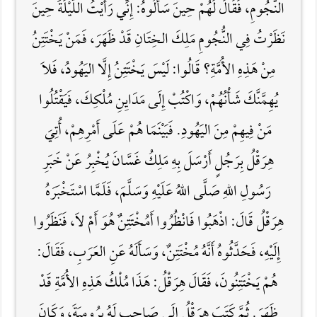
النُّجُومِ، فَقَالَ لَهُمْ حِينَ سَأَلُوهُ: إِنِّي رَأَيْتُ اللَّيْلَةَ حِينَ
نَظَرْتُ فِي النُّجُومِ مَلِكَ الخِتَانِ قَدْ ظَهَرَ، فَمَنْ يَخْتَتِنُ
مِنْ هَذِهِ الأُمَّةِ؟ قَالُوا: لَيْسَ يَخْتَتِنُ إِلَّا اليَهُودُ، فَلاَ
يُهِمَّنَّكَ شَأْنُهُمْ، وَاكْتُبْ إِلَى مَدَايِنِ مُلْكِكَ، فَيَقْتُلُوا
مَنْ فِيهِمْ مِنَ اليَهُودِ. فَبَيْنَمَا هُمْ عَلَى أَمْرِهِمْ، أُتِيَ
هِرَقْلُ بِرَجُلٍ أَرْسَلَ بِهِ مَلِكُ غَسَّانَ يُخْبِرُ عَنْ خَبَرِ
رَسُولِ اللَّهِ صَلَّى اللهُ عَلَيْهِ وَسَلَّمَ، فَلَمَّا اسْتَخْبَرَهُ
هِرَقْلُ قَالَ: اذْهَبُوا فَانْظُرُوا أَمُخْتَتِنٌ هُوَ أَمْ لاَ، فَنَظَرُوا
إِلَيْهِ، فَحَدَّثُوهُ أَنَّهُ مُخْتَتِنٌ، وَسَأَلَهُ عَنِ العَرَبِ، فَقَالَ:
هُمْ يَخْتَتِنُونَ، فَقَالَ هِرَقْلُ: هَذَا مُلْكُ هَذِهِ الأُمَّةِ قَدْ
ظَهَرَ. ثُمَّ كَتَبَ هِرَقْلُ إِلَى صَاحِبٍ لَهُ بِرُومِيَةَ، وَكَانَ