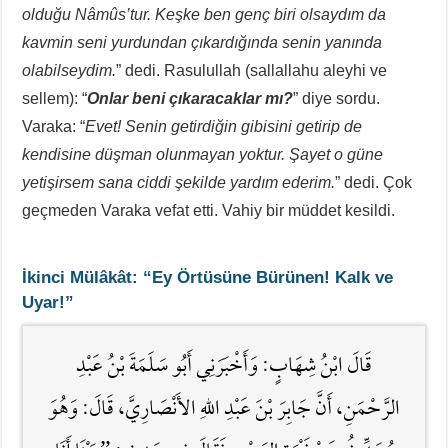
olduğu Nâmûs’tur. Keşke ben genç biri olsaydım da
kavmin seni yurdundan çıkardığında senin yanında
olabilseydim.
” dedi. Rasulullah (sallallahu aleyhi ve
sellem): “
Onlar beni çıkaracaklar mı?
” diye sordu.
Varaka: “
Evet! Senin getirdiğin gibisini getirip de
kendisine düşman olunmayan yoktur. Şayet o güne
yetişirsem sana ciddi şekilde yardım ederim.
” dedi. Çok
geçmeden Varaka vefat etti. Vahiy bir müddet kesildi.
İkinci Mülâkât: “Ey Örtüsüne Bürünen! Kalk ve
Uyar!”
قَالَ ابْنُ شِهَابٍ: وَأَخْبَرَنِي أَبُو سَلَمَةَ بْنُ عَبْدِ
الرَّحْمَنِ، أَنَّ جَابِرَ بْنَ عَبْدِ اللَّهِ الأَنْصَارِيَّ، قَالَ: وَهُوَ