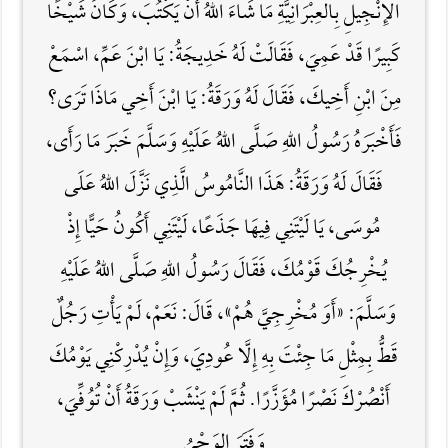
الإِنْجِيلِ بِالعِبْرَانِيَّةِ مَا شَاءَ اللَّهُ أَنْ يَكْتُبَ، وَكَانَ شَيْخًا
كَبِيرًا قَدْ عَمِيَ، فَقَالَتْ لَهُ خَدِيجَةُ: يَا ابْنَ عَمِّ، اسْمَعْ
مِنَ ابْنِ أَخِيكَ، فَقَالَ لَهُ وَرَقَةُ: يَا ابْنَ أَخِي مَاذَا تَرَى؟
فَأَخْبَرَهُ رَسُولُ اللَّهِ صَلَّى اللهُ عَلَيْهِ وَسَلَّمَ خَبَرَ مَا رَأَى،
فَقَالَ لَهُ وَرَقَةُ: هَذَا النَّامُوسُ الَّذِي نَزَّلَ اللَّهُ عَلَى
مُوسَى، يَا لَيْتَنِي فِيهَا جَذَعًا، لَيْتَنِي أَكُونُ حَيًّا إِذْ
يُخْرِجُكَ قَوْمُكَ، فَقَالَ رَسُولُ اللَّهِ صَلَّى اللهُ عَلَيْهِ
وَسَلَّمَ: «أَوَ مُخْرِجِيَّ هُمْ»، قَالَ: نَعَمْ، لَمْ يَأْتِ رَجُلٌ
قَطُّ بِمِثْلِ مَا جِئْتَ بِهِ إِلَّا عُودِيَ، وَإِنْ يُدْرِكْنِي يَوْمُكَ
أَنْصُرْكَ نَصْرًا مُؤَزَّرًا. ثُمَّ لَمْ يَنْشَبْ وَرَقَةُ أَنْ تُوُفِّيَ،
وَفَتَرَ الوَحْيُ