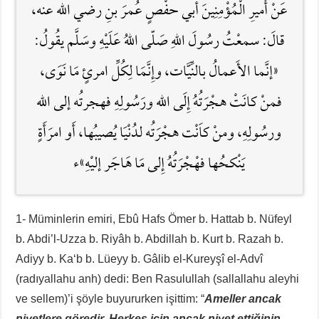
عَنْ أَميرِ الْمُؤْمِنِينَ أبي حفْصٍ عُمرَ بنِ رضي الله عنه،
قالَ: سمعْتُ رسُولَ اللهِ صَلّى اللهُ عَلَيْهِ وسَلَّم يقُولُ:
«إنَّما الأَعمالُ بالنِّيَّات، وإِنَّمَا لِكُلِّ امرئٍ مَا نَوَى،
فمنْ كانَتْ هجْرَتُهُ إِلَى الله ورَسُولِهِ فهجرتُه إلى الله
ورسُولِهِ، ومنْ كاَنْت هجْرَتُه لدُنْيَا يُصيبُها، أَو امرَأَةٍ
يَنْكحُها فهْجْرَتُهُ إِلى مَا هَاجَر إليْهِ»ء
1- Müminlerin emiri, Ebû Hafs Ömer b. Hattab b. Nüfeyl
b. Abdi’l-Uzza b. Riyâh b. Abdillah b. Kurt b. Razah b.
Adiyy b. Ka‘b b. Lüeyy b. Gâlib el-Kureyşî el-Advî
(radıyallahu anh) dedi: Ben Rasulullah (sallallahu aleyhi
ve sellem)’i şöyle buyururken işittim: “
Ameller ancak
niyetlere göredir. Herkes için ancak niyet ettiğinin