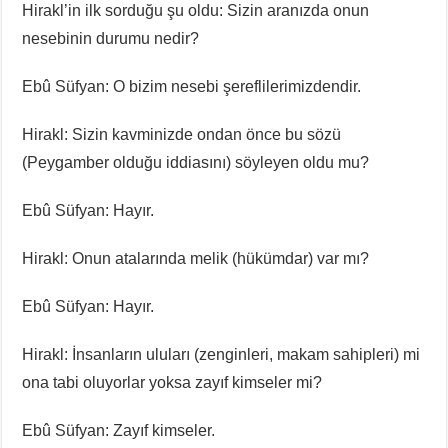
Hirakl’in ilk sorduğu şu oldu: Sizin aranızda onun
nesebinin durumu nedir?
Ebû Süfyan: O bizim nesebi şereflilerimizdendir.
Hirakl: Sizin kavminizde ondan önce bu sözü
(Peygamber olduğu iddiasını) söyleyen oldu mu?
Ebû Süfyan: Hayır.
Hirakl: Onun atalarında melik (hükümdar) var mı?
Ebû Süfyan: Hayır.
Hirakl: İnsanların uluları (zenginleri, makam sahipleri) mi
ona tabi oluyorlar yoksa zayıf kimseler mi?
Ebû Süfyan: Zayıf kimseler.