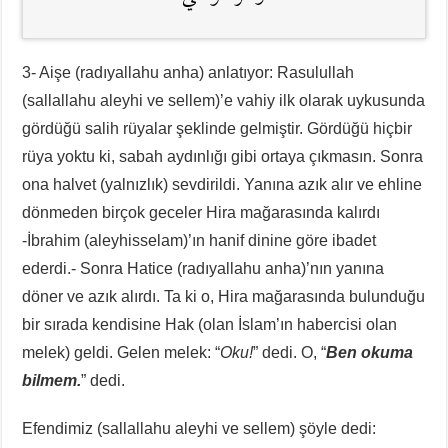
3- Aişe (radıyallahu anha) anlatıyor: Rasulullah
(sallallahu aleyhi ve sellem)’e vahiy ilk olarak uykusunda
gördüğü salih rüyalar şeklinde gelmiştir. Gördüğü hiçbir
rüya yoktu ki, sabah aydınlığı gibi ortaya çıkmasın. Sonra
ona halvet (yalnızlık) sevdirildi. Yanına azık alır ve ehline
dönmeden birçok geceler Hira mağarasında kalırdı
-İbrahim (aleyhisselam)’ın hanif dinine göre ibadet
ederdi.- Sonra Hatice (radıyallahu anha)’nın yanına
döner ve azık alırdı. Ta ki o, Hira mağarasında bulunduğu
bir sırada kendisine Hak (olan İslam’ın habercisi olan
melek) geldi. Gelen melek: “
Oku!
” dedi. O, “
Ben okuma
bilmem.
” dedi.
Efendimiz (sallallahu aleyhi ve sellem) şöyle dedi: