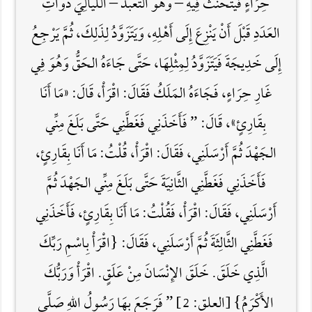
حِرَاءٍ فَيَتَحَنَّثُ فِيهِ – وَهُوَ التَّعَبُّدُ – اللَّيَالِيَ ذَوَاتِ
العَدَدِ قَبْلَ أَنْ يَنْزِعَ إِلَى أَهْلِهِ، وَيَتَزَوَّدُ لِذَلِكَ، ثُمَّ يَرْجِعُ
إِلَى خَدِيجَةَ فَيَتَزَوَّدُ لِمِثْلِهَا، حَتَّى جَاءَهُ الحَقُّ وَهُوَ فِي
غَارِ حِرَاءٍ، فَجَاءَهُ المَلَكُ فَقَالَ: اقْرَأْ، قَالَ: «مَا أَنَا
بِقَارِئٍ»، قَالَ: ” فَأَخَذَنِي فَغَطَّنِي حَتَّى بَلَغَ مِنِّي
الجَهْدَ ثُمَّ أَرْسَلَنِي، فَقَالَ: اقْرَأْ، قُلْتُ: مَا أَنَا بِقَارِئٍ،
فَأَخَذَنِي فَغَطَّنِي الثَّانِيَةَ حَتَّى بَلَغَ مِنِّي الجَهْدَ ثُمَّ
أَرْسَلَنِي، فَقَالَ: اقْرَأْ، فَقُلْتُ: مَا أَنَا بِقَارِئٍ، فَأَخَذَنِي
فَغَطَّنِي الثَّالِثَةَ ثُمَّ أَرْسَلَنِي، فَقَالَ: {اقْرَأْ بِاسْمِ رَبِّكَ
الَّذِي خَلَقَ. خَلَقَ الإِنْسَانَ مِنْ عَلَقٍ. اقْرَأْ وَرَبُّكَ
الأَكْرَمُ} [العلق: 2] ” فَرَجَعَ بِهَا رَسُولُ اللَّهِ صَلَّى