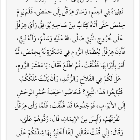
نَظِيرَهُ فِي العِلْمِ، وَسَارَ هِرَقْلُ إِلَى حِمْصَ، فَلَمْ يَرِمْ
حِمْصَ حَتَّى أَتَاهُ كِتَابٌ مِنْ صَاحِبِهِ يُوَافِقُ رَأْيَ هِرَقْلَ
عَلَى خُرُوجِ النَّبِيِّ صَلَّى اللهُ عَلَيْهِ وَسَلَّمَ، وَأَنَّهُ نَبِيٌّ،
فَأَذِنَ هِرَقْلُ لِعُظَمَاءِ الرُّومِ فِي دَسْكَرَةٍ لَهُ بِحِمْصَ، ثُمَّ
أَمَرَ بِأَبْوَابِهَا فَغُلِّقَتْ، ثُمَّ اطَّلَعَ فَقَالَ: يَا مَعْشَرَ الرُّومِ،
هَلْ لَكُمْ فِي الفَلاَحِ وَالرُّشْدِ، وَأَنْ يَثْبُتَ مُلْكُكُمْ،
فَتُبَايِعُوا هَذَا النَّبِيَّ؟ فَحَاصُوا حَيْصَةَ حُمُرِ الوَحْشِ
إِلَى الأَبْوَابِ، فَوَجَدُوهَا قَدْ غُلِّقَتْ، فَلَمَّا رَأَى هِرَقْلُ
نَفْرَتَهُمْ، وَأَيِسَ مِنَ الإِيمَانِ، قَالَ: رُدُّوهُمْ عَلَيَّ،
وَقَالَ: إِنِّي قُلْتُ مَقَالَتِي آنِفًا أَخْتَبِرُ بِهَا شِدَّتَكُمْ عَلَى