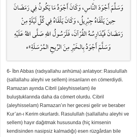
وَسَلَّمَ أَجْوَدَ النَّاسِ، وَكَانَ أَجْوَدُ مَا يَكُونُ فِي رَمَضَانَ
حِينَ يَلْقَاهُ جِبْرِيلُ، وَكَانَ يَلْقَاهُ فِي كُلِّ لَيْلَةٍ مِنْ
رَمَضَانَ فَيُدَارِسُهُ القُرْآنَ، فَلَرَسُولُ اللَّهِ صَلَّى اللهُ عَلَيْهِ
وَسَلَّمَ أَجْوَدُ بِالخَيْرِ مِنَ الرِّيحِ المُرْسَلَةِ»ء
6- İbn Abbas (radıyallahu anhüma) anlatıyor: Rasulullah
(sallallahu aleyhi ve sellem) insanların en cömerdiydi.
Ramazan ayında Cibril (aleyhisselam) ile
buluştuklarında daha da cömert olurdu. Cibril
(aleyhisselam) Ramazan’ın her gecesi gelir ve beraber
Kur’an-ı Kerim okurlardı. Rasulullah (sallallahu aleyhi ve
sellem) hayır dağıtmak hususunda (hiç kimsenin
kendisinden nasipsiz kalmadığı) esen rüzgârdan bile