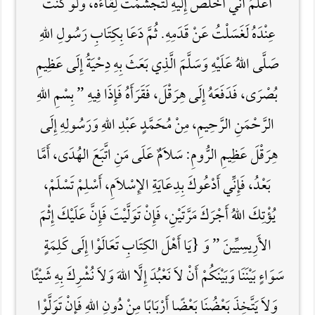
أَعْلَمُ أَنِّي أَخْلُصُ إِلَيْهِ لَتَجَشَّمْتُ لِقَاءَهُ، وَلَوْ كُنْتُ
عِنْدَهُ لَغَسَلْتُ عَنْ قَدَمِهِ. ثُمَّ دَعَا بِكِتَابِ رَسُولِ اللَّهِ
صَلَّى اللهُ عَلَيْهِ وَسَلَّمَ الَّذِي بَعَثَ بِهِ دِحْيَةُ إِلَى عَظِيمِ
بُصْرَى، فَدَفَعَهُ إِلَى هِرَقْلَ، فَقَرَأَهُ فَإِذَا فِيهِ ” بِسْمِ اللَّهِ
الرَّحْمَنِ الرَّحِيمِ، مِنْ مُحَمَّدٍ عَبْدِ اللَّهِ وَرَسُولِهِ إِلَى
هِرَقْلَ عَظِيمِ الرُّومِ: سَلاَمٌ عَلَى مَنِ اتَّبَعَ الهُدَى، أَمَّا
بَعْدُ، فَإِنِّي أَدْعُوكَ بِدِعَايَةِ الإِسْلاَمِ، أَسْلِمْ تَسْلَمْ،
يُؤْتِكَ اللَّهُ أَجْرَكَ مَرَّتَيْنِ، فَإِنْ تَوَلَّيْتَ فَإِنَّ عَلَيْكَ إِثْمَ
الأَرِيسِيِّينَ ” وَ {يَا أَهْلَ الكِتَابِ تَعَالَوْا إِلَى كَلِمَةٍ
سَوَاءٍ بَيْنَنَا وَبَيْنَكُمْ أَنْ لاَ نَعْبُدَ إِلَّا اللَّهَ وَلاَ نُشْرِكَ بِهِ شَيْئًا
وَلاَ يَتَّخِذَ بَعْضُنَا بَعْضًا أَرْبَابًا مِنْ دُونِ اللَّهِ فَإِنْ تَوَلَّوْا