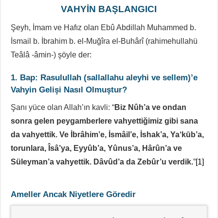
VAHYİN BAŞLANGICI
Şeyh, İmam ve Hafız olan Ebû Abdillah Muhammed b.
İsmail b. İbrahim b. el-Muğîra el-Buhârî (rahimehullahü
Teâlâ -âmin-) şöyle der:
1. Bap: Rasulullah (sallallahu aleyhi ve sellem)’e
Vahyin Gelişi Nasıl Olmuştur?
Şanı yüce olan Allah’ın kavli: “
Biz Nûh’a ve ondan
sonra gelen peygamberlere vahyettiğimiz gibi sana
da vahyettik. Ve İbrâhim’e, İsmâil’e, İshak’a, Ya‘kūb’a,
torunlara, Îsâ’ya, Eyyûb’a, Yûnus’a, Hârûn’a ve
Süleyman’a vahyettik. Dâvûd’a da Zebûr’u verdik.
”
[1]
Ameller Ancak Niyetlere Göredir