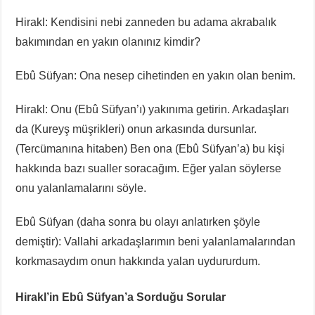
Hirakl: Kendisini nebi zanneden bu adama akrabalık
bakımından en yakın olanınız kimdir?
Ebû Süfyan: Ona nesep cihetinden en yakın olan benim.
Hirakl: Onu (Ebû Süfyan’ı) yakınıma getirin. Arkadaşları
da (Kureyş müşrikleri) onun arkasında dursunlar.
(Tercümanına hitaben) Ben ona (Ebû Süfyan’a) bu kişi
hakkında bazı sualler soracağım. Eğer yalan söylerse
onu yalanlamalarını söyle.
Ebû Süfyan (daha sonra bu olayı anlatırken şöyle
demiştir): Vallahi arkadaşlarımın beni yalanlamalarından
korkmasaydım onun hakkında yalan uydururdum.
Hirakl’in Ebû Süfyan’a Sorduğu Sorular