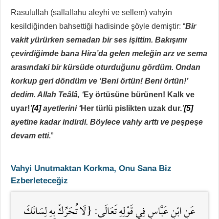
Rasulullah (sallallahu aleyhi ve sellem) vahyin
kesildiğinden bahsettiği hadisinde şöyle demiştir: “
Bir
vakit yürürken semadan bir ses işittim. Bakışımı
çevirdiğimde bana Hira’da gelen meleğin arz ve sema
arasındaki bir kürsüde oturduğunu gördüm. Ondan
korkup geri döndüm ve ‘Beni örtün! Beni örtün!’
dedim. Allah Teâlâ, ‘
Ey örtüsüne bürünen! Kalk ve
uyar!
’
[4]
ayetlerini
‘
Her türlü pislikten uzak dur.
’
[5]
ayetine kadar indirdi. Böylece vahiy arttı ve peşpeşe
devam etti.
”
Vahyi Unutmaktan Korkma, Onu Sana Biz
Ezberleteceğiz
عَنِ ابْنِ عَبَّاسٍ فِي قَوْلِهِ تَعَالَى: {لَا تُحَرِّكْ بِهِ لِسَانَكَ