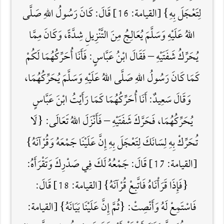
لِتَعْجَلَ بِهِ} [القيامة: 16] قَالَ: كَانَ رَسُولُ اللَّهِ صَلَّى
اللهُ عَلَيْهِ وَسَلَّمَ يُعَالِجُ مِنَ التَّنْزِيلِ شِدَّةً، وَكَانَ مِمَّا
يُحَرِّكُ شَفَتَيْهِ – فَقَالَ ابْنُ عَبَّاسٍ: فَأَنَا أُحَرِّكُهُمَا لَكُمْ
كَمَا كَانَ رَسُولُ اللَّهِ صَلَّى اللهُ عَلَيْهِ وَسَلَّمَ يُحَرِّكُهُمَا،
وَقَالَ سَعِيدٌ: أَنَا أُحَرِّكُهُمَا كَمَا رَأَيْتُ ابْنَ عَبَّاسٍ
يُحَرِّكُهُمَا، فَحَرَّكَ شَفَتَيْهِ – فَأَنْزَلَ اللَّهُ تَعَالَى: {لَا
تُحَرِّكْ بِهِ لِسَانَكَ لِتَعْجَلَ بِهِ إِنَّ عَلَيْنَا جَمْعَهُ وَقُرْآنَهُ}
[القيامة: 17] قَالَ: جَمْعُهُ لَكَ فِي صَدْرِكَ وَتَقْرَأَهُ:
{فَإِذَا قَرَأْنَاهُ فَاتَّبِعْ قُرْآنَهُ} [القيامة: 18] قَالَ:
فَاسْتَمِعْ لَهُ وَأَنْصِتْ: {ثُمَّ إِنَّ عَلَيْنَا بَيَانَهُ} [القيامة: