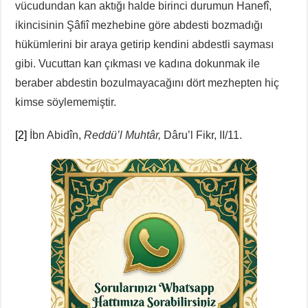
vücudundan kan aktığı halde birinci durumun Hanefî,
ikincisinin Şâfiî mezhebine göre abdesti bozmadığı
hükümlerini bir araya getirip kendini abdestli sayması
gibi. Vucuttan kan çıkması ve kadına dokunmak ile
beraber abdestin bozulmayacağını dört mezhepten hiç
kimse söylememiştir.
[2]
İbn Abidîn,
Reddü’l Muhtâr,
Dâru’l Fikr, II/11.