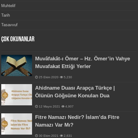
Muhtelif
Tarih
Tasavvuf
Çok Okunanlar
Muvâfakât-ı Ömer – Hz. Ömer’in Vahye
Muvafakat Ettiği Yerler
25 Ekim 2020
5,230
Ahidname Duası Arapça Türkçe |
Ölünün Göğsüne Konulan Dua
12 Mayıs 2021
4,907
Fitre Namazı Nedir? İslam’da Fitre
Namazı Var Mı?
30 Ekim 2021
2,631