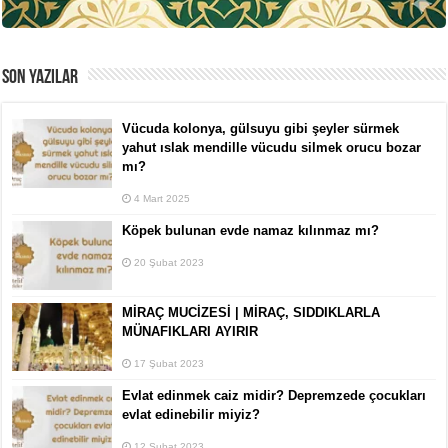
SON YAZILAR
Vücuda kolonya, gülsuyu gibi şeyler sürmek
yahut ıslak mendille vücudu silmek orucu bozar
mı?
4 Mart 2025
Köpek bulunan evde namaz kılınmaz mı?
20 Şubat 2023
MİRAÇ MUCİZESİ | MİRAÇ, SIDDIKLARLA
MÜNAFIKLARI AYIRIR
17 Şubat 2023
Evlat edinmek caiz midir? Depremzede çocukları
evlat edinebilir miyiz?
12 Şubat 2023