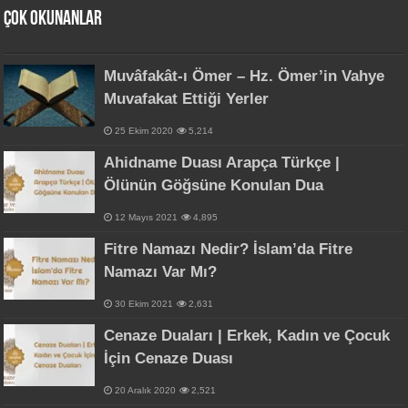
Çok Okunanlar
Muvâfakât-ı Ömer – Hz. Ömer’in Vahye
Muvafakat Ettiği Yerler
25 Ekim 2020
5,214
Ahidname Duası Arapça Türkçe |
Ölünün Göğsüne Konulan Dua
12 Mayıs 2021
4,895
Fitre Namazı Nedir? İslam’da Fitre
Namazı Var Mı?
30 Ekim 2021
2,631
Cenaze Duaları | Erkek, Kadın ve Çocuk
İçin Cenaze Duası
20 Aralık 2020
2,521