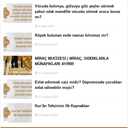
Vücuda kolonya, gülsuyu gibi şeyler sürmek
yahut ıslak mendille vücudu silmek orucu bozar
mı?
4 Mart 2025
Köpek bulunan evde namaz kılınmaz mı?
20 Şubat 2023
MİRAÇ MUCİZESİ | MİRAÇ, SIDDIKLARLA
MÜNAFIKLARI AYIRIR
17 Şubat 2023
Evlat edinmek caiz midir? Depremzede çocukları
evlat edinebilir miyiz?
12 Şubat 2023
Kur’ân Tefsirinin İlk Kaynakları
24 Nisan 2022