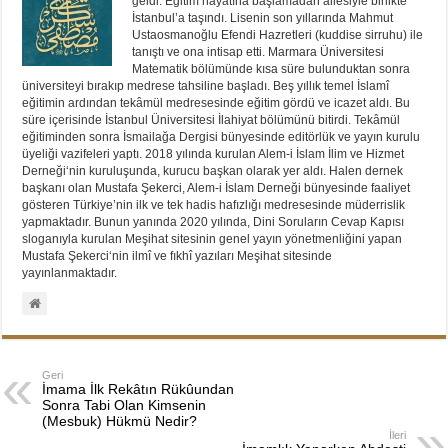
geldi. Eğitim hayatına başlamadan ailesiyle birlikte
İstanbul’a taşındı. Lisenin son yıllarında Mahmut
Ustaosmanoğlu Efendi Hazretleri (kuddise sirruhu) ile
tanıştı ve ona intisap etti. Marmara Üniversitesi
Matematik bölümünde kısa süre bulunduktan sonra
üniversiteyi bırakıp medrese tahsiline başladı. Beş yıllık temel İslamî
eğitimin ardından tekâmül medresesinde eğitim gördü ve icazet aldı. Bu
süre içerisinde İstanbul Üniversitesi İlahiyat bölümünü bitirdi. Tekâmül
eğitiminden sonra İsmailağa Dergisi bünyesinde editörlük ve yayın kurulu
üyeliği vazifeleri yaptı. 2018 yılında kurulan Alem-i İslam İlim ve Hizmet
Derneği‘nin kuruluşunda, kurucu başkan olarak yer aldı. Halen dernek
başkanı olan Mustafa Şekerci, Alem-i İslam Derneği bünyesinde faaliyet
gösteren Türkiye’nin ilk ve tek hadis hafızlığı medresesinde müderrislik
yapmaktadır. Bunun yanında 2020 yılında, Dini Soruların Cevap Kapısı
sloganıyla kurulan Meşihat sitesinin genel yayın yönetmenliğini yapan
Mustafa Şekerci‘nin ilmî ve fıkhî yazıları Meşihat sitesinde
yayınlanmaktadır.
Geri
İmama İlk Rekâtın Rükûundan
Sonra Tabi Olan Kimsenin
(Mesbuk) Hükmü Nedir?
İleri