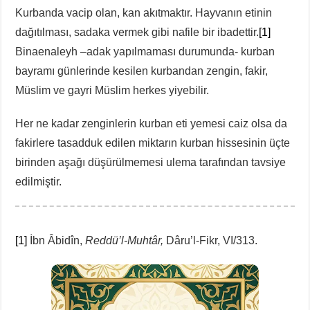
Kurbanda vacip olan, kan akıtmaktır. Hayvanın etinin
dağıtılması, sadaka vermek gibi nafile bir ibadettir.
[1]
Binaenaleyh –adak yapılmaması durumunda- kurban
bayramı günlerinde kesilen kurbandan zengin, fakir,
Müslim ve gayri Müslim herkes yiyebilir.
Her ne kadar zenginlerin kurban eti yemesi caiz olsa da
fakirlere tasadduk edilen miktarın kurban hissesinin üçte
birinden aşağı düşürülmemesi ulema tarafından tavsiye
edilmiştir.
[1]
İbn Âbidîn,
Reddü’l-Muhtâr,
Dâru’l-Fikr, VI/313.