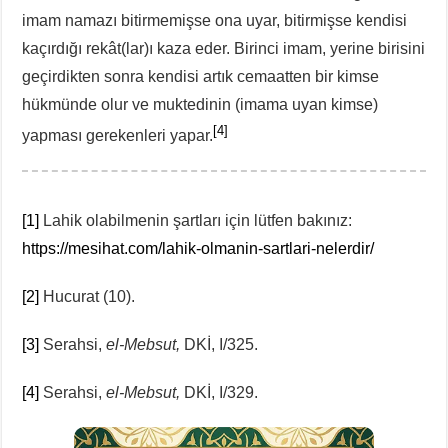
imam namazı bitirmemişse ona uyar, bitirmişse kendisi
kaçırdığı rekât(lar)ı kaza eder. Birinci imam, yerine birisini
geçirdikten sonra kendisi artık cemaatten bir kimse
hükmünde olur ve muktedinin (imama uyan kimse)
[4]
yapması gerekenleri yapar.
[1]
Lahik olabilmenin şartları için lütfen bakınız:
https://mesihat.com/lahik-olmanin-sartlari-nelerdir/
[2]
Hucurat (10).
[3]
Serahsi,
el-Mebsut,
DKİ, I/325.
[4]
Serahsi,
el-Mebsut,
DKİ, I/329.