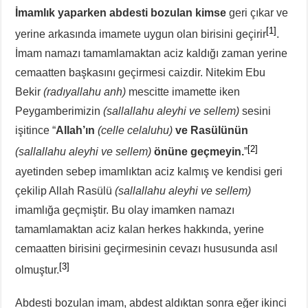
İmamlık yaparken abdesti bozulan kimse
geri çıkar ve
[1]
yerine arkasında imamete uygun olan birisini geçirir
.
İmam namazı tamamlamaktan aciz kaldığı zaman yerine
cemaatten başkasını geçirmesi caizdir. Nitekim Ebu
Bekir
(radıyallahu anh)
mescitte imamette iken
Peygamberimizin
(sallallahu aleyhi ve sellem)
sesini
işitince “
Allah’ın
(celle celaluhu)
ve Rasülünün
[2]
(sallallahu aleyhi ve sellem)
önüne geçmeyin.
”
ayetinden sebep imamlıktan aciz kalmış ve kendisi geri
çekilip Allah Rasülü
(sallallahu aleyhi ve sellem)
imamlığa geçmiştir. Bu olay imamken namazı
tamamlamaktan aciz kalan herkes hakkında, yerine
cemaatten birisini geçirmesinin cevazı hususunda asıl
[3]
olmuştur.
Abdesti bozulan imam, abdest aldıktan sonra eğer ikinci