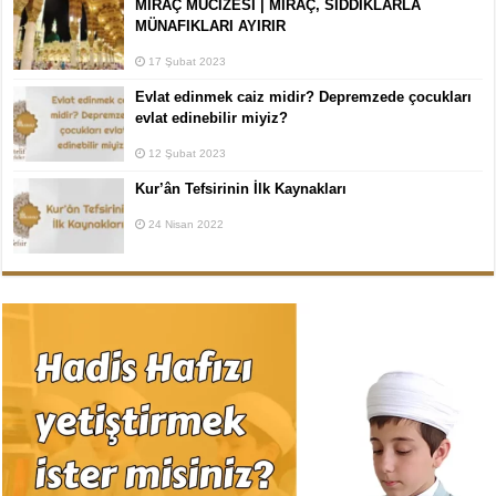
MİRAÇ MUCİZESİ | MİRAÇ, SIDDIKLARLA
MÜNAFIKLARI AYIRIR
17 Şubat 2023
Evlat edinmek caiz midir? Depremzede çocukları
evlat edinebilir miyiz?
12 Şubat 2023
Kur’ân Tefsirinin İlk Kaynakları
24 Nisan 2022