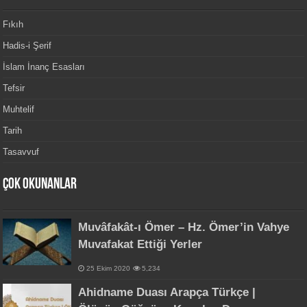
Fıkıh
Hadis-i Şerif
İslam İnanç Esasları
Tefsir
Muhtelif
Tarih
Tasavvuf
Çok Okunanlar
Muvâfakât-ı Ömer – Hz. Ömer’in Vahye
Muvafakat Ettiği Yerler
25 Ekim 2020
5,234
Ahidname Duası Arapça Türkçe |