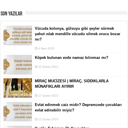
SON YAZILAR
Vücuda kolonya, gülsuyu gibi şeyler sürmek
yahut ıslak mendille vücudu silmek orucu bozar
mı?
4 Mart 2025
Köpek bulunan evde namaz kılınmaz mı?
20 Şubat 2023
MİRAÇ MUCİZESİ | MİRAÇ, SIDDIKLARLA
MÜNAFIKLARI AYIRIR
17 Şubat 2023
Evlat edinmek caiz midir? Depremzede çocukları
evlat edinebilir miyiz?
12 Şubat 2023