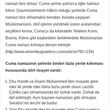
namazı farz olmaz. Cuma yerine yalnızca öğle namazı
kılınır. Gayrimüslimlerin hâkim olduğu yerlerde Cuma
namazı farz olmamakla beraber, burada yaşayan
Müslümanların, dinî işlerini yürütmek üzere aralarından
seçtikleri kimse, Cuma’yı da kıldırabilir. Nitekim Kırım,
Bosna, Kıbrıs gibi kaybedilen beldelerdeki Müslümanlar
Cuma namazı kılmaya devam etmiştir.
(http://www.ekrembugraekinci.com/article/?ID=234)
Cuma namazının şehirde birden fazla yerde kılınması
hususunda dört rivayet vardır:
Ebu Hanife ve İmamı Muhammed’den rivayete göre
ister iki yerde ister daha fazla yerde olsun caizdir.
Çünkü caiz olmamasında bir zorluk vardır. Zorluk da
def edilmiştir. Aynı bayram namazları gibi olmuştur.
Serahsi’nin tercihi de budur.
Yine Ebu Hanife’den bir rivayete göre Cuma namazı