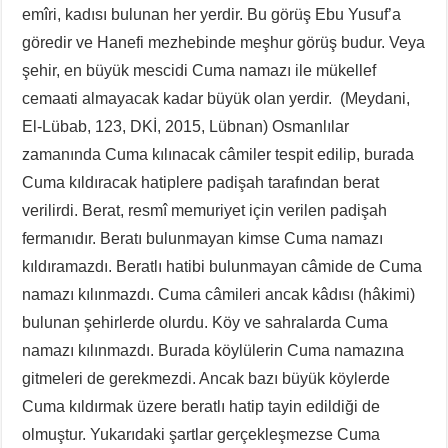
emîri, kadısı bulunan her yerdir. Bu görüş Ebu Yusuf’a
göredir ve Hanefi mezhebinde meşhur görüş budur. Veya
şehir, en büyük mescidi Cuma namazı ile mükellef
cemaati almayacak kadar büyük olan yerdir. (Meydani,
El-Lübab, 123, DKİ, 2015, Lübnan) Osmanlılar
zamanında Cuma kılınacak câmiler tespit edilip, burada
Cuma kıldıracak hatiplere padişah tarafından berat
verilirdi. Berat, resmî memuriyet için verilen padişah
fermanıdır. Beratı bulunmayan kimse Cuma namazı
kıldıramazdı. Beratlı hatibi bulunmayan câmide de Cuma
namazı kılınmazdı. Cuma câmileri ancak kâdısı (hâkimi)
bulunan şehirlerde olurdu. Köy ve sahralarda Cuma
namazı kılınmazdı. Burada köylülerin Cuma namazına
gitmeleri de gerekmezdi. Ancak bazı büyük köylerde
Cuma kıldırmak üzere beratlı hatip tayin edildiği de
olmuştur. Yukarıdaki şartlar gerçekleşmezse Cuma