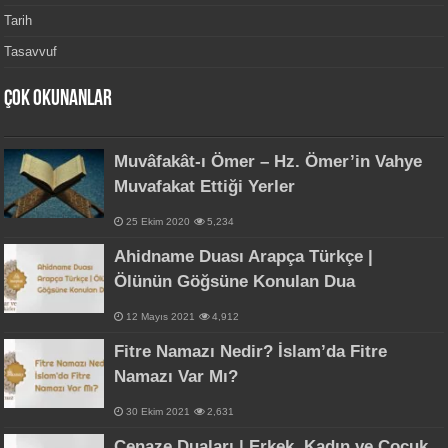
Tarih
Tasavvuf
Çok Okunanlar
Muvâfakât-ı Ömer – Hz. Ömer’in Vahye
Muvafakat Ettiği Yerler
25 Ekim 2020
5,234
Ahidname Duası Arapça Türkçe |
Ölünün Göğsüne Konulan Dua
12 Mayıs 2021
4,912
Fitre Namazı Nedir? İslam’da Fitre
Namazı Var Mı?
30 Ekim 2021
2,631
Cenaze Duaları | Erkek, Kadın ve Çocuk