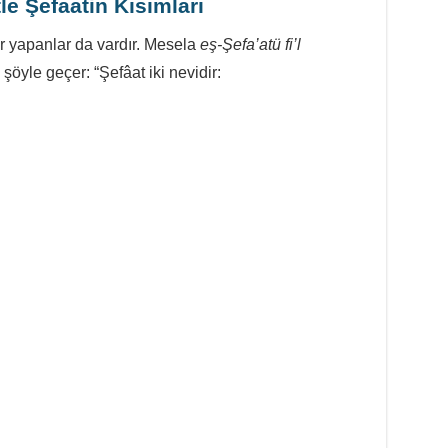
le Şefaatin Kısımları
er yapanlar da vardır. Mesela
eş-Şefa’atü fi’l
e şöyle geçer: “Şefâat iki nevidir: