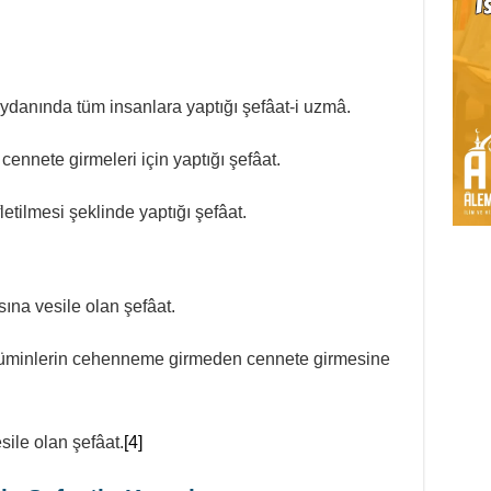
’in ﷺ mahşer meydanında tüm insanlara yaptığı şefâat-i uzmâ.
ennete girmeleri için yaptığı şefâat.
etilmesi şeklinde yaptığı şefâat.
ına vesile olan şefâat.
üminlerin cehenneme girmeden cennete girmesine
sile olan şefâat.
[4]