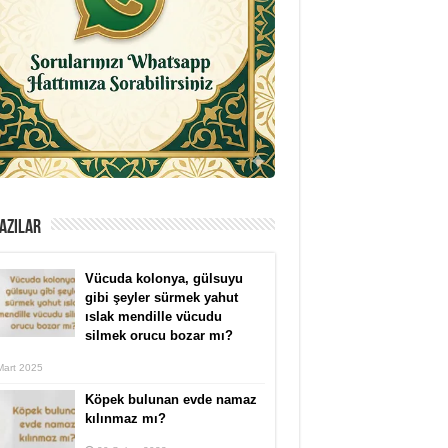
AZILAR
Vücuda kolonya, gülsuyu
gibi şeyler sürmek yahut
ıslak mendille vücudu
silmek orucu bozar mı?
Mart 2025
Köpek bulunan evde namaz
kılınmaz mı?