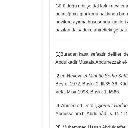
Görüldüğü gibi şefâat farklı neviler 
belirttiğimiz gibi konu hakkında bir
nevilere ayırma hususunda kimileri 
bazıları da sadece ahiretteki şefâa
[1]
Buradan kasıt, şefaatin delilleri de
Abdulkadir Mustafa Abdurrezzak e
[2]
en-Nevevî,
el-Minhâc Şerhu Sahîh
Beyrut 1972, Baskı: 2, III/35-36; Kâd
Vefâ, Mısır 1998, Baskı: 1, I/566.
[3]
Ahmed ed-Derdîr,
Şerhu’l-Harîdet
Abdusselam b. Abdulhâdî, s. 152-15
[4]
Muhammed Hasan Abdülgaffar,