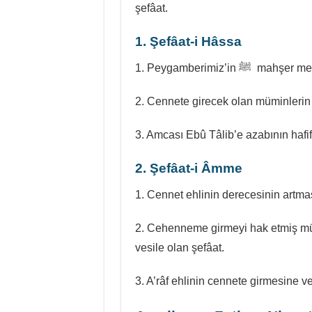
şefâat.
1. Şefâat-i Hâssa
1. Peygamberimiz
2. Cennete girecek olan müminlerin c
3. Amcası Ebû Tâlib’e azabının hafifl
2. Şefâat-i Âmme
1. Cennet ehlinin derecesinin artmas
2. Cehenneme girmeyi hak etmiş m
vesile olan şefâat.
3. A’râf ehlinin cennete girmesine ve