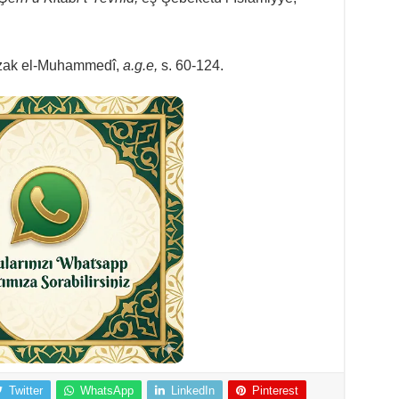
zzak el-Muhammedî,
a.g.e,
s. 60-124.
Twitter
WhatsApp
LinkedIn
Pinterest