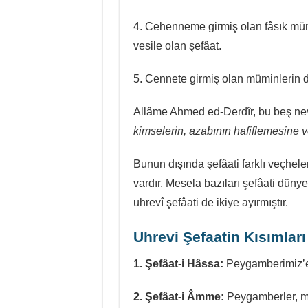
4. Cehenneme girmiş olan fâsık müm
vesile olan şefâat.
5. Cennete girmiş olan müminlerin d
Allâme Ahmed ed-Derdîr, bu beş nev
kimselerin, azabının hafiflemesine v
Bunun dışında şefâati farklı veçhele
vardır. Mesela bazıları şefâati düny
uhrevî şefâati de ikiye ayırmıştır.
Uhrevi Şefaatin Kısımları
1. Şefâat-i Hâssa:
2. Şefâat-i Âmme:
Peygamberler, me