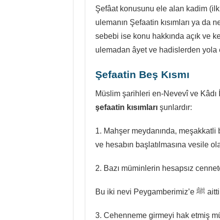
Şefâat konusunu ele alan kadim (il
ulemanın Şefaatin kısımları ya da ne
sebebi ise konu hakkında açık ve kes
ulemadan âyet ve hadislerden yola çı
Şefaatin Beş Kısmı
Müslim şarihleri en-Nevevî ve Kâdı İ
şefaatin kısımları
şunlardır:
1. Mahşer meydanında, meşakkatli b
ve hesabın başlatılmasına vesile ola
2. Bazı müminlerin hesapsız cennete
Bu iki nevi Peygamberimiz’e ﷺ 
3. Cehenneme girmeyi hak etmiş müm