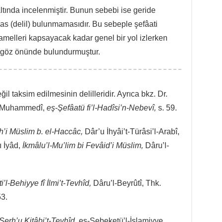
altında incelenmiştir. Bunun sebebi ise geride
 nas (delil) bulunmamasıdır. Bu sebeple şefâati
amelleri kapsayacak kadar genel bir yol izlerken
ti göz önünde bulundurmuştur.
ğil taksim edilmesinin delilleridir. Ayrıca bkz. Dr.
l-Muhammedî,
eş-Şefâatü fi’l-Hadîsi’n-Nebevî,
s. 59.
’i Müslim b. el-Haccâc,
Dâr’u İhyâi’t-Türâsi’l-Arabî,
ı İyâd,
İkmâlu’l-Mu’lim bi Fevâid’i Müslim,
Dâru’l-
i’l-Behiyye fî İlmi’t-Tevhîd,
Dâru’l-Beyrûtî, Thk.
3.
Şerh’u Kitâbi’t-Tevhîd,
eş-Şebeketü’l-İslamiyye,