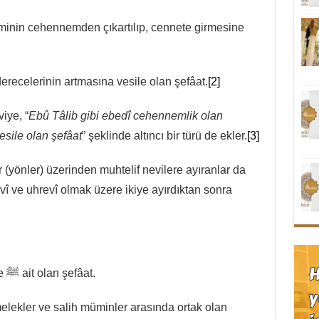
inin cehennemden çıkartılıp, cennete girmesine
erecelerinin artmasına vesile olan şefâat.
[2]
iye, “
Ebû Tâlib gibi ebedî cehennemlik olan
esile olan şefâat
” şeklinde altıncı bir türü de ekler.
[3]
r (yönler) üzerinden muhtelif nevilere ayıranlar da
evî ve uhrevî olmak üzere ikiye ayırdıktan sonra
Peygamberimiz’e ﷺ ait olan şefâat.
lekler ve salih müminler arasında ortak olan