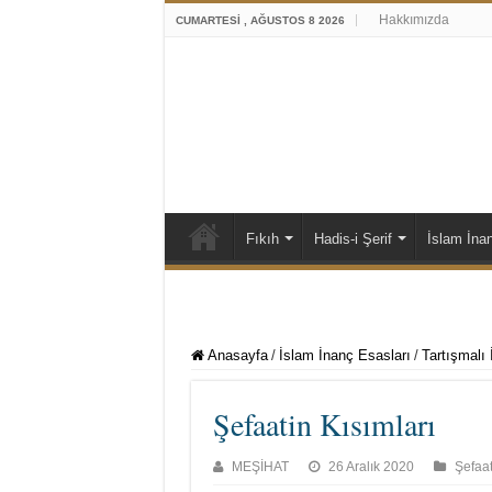
Hakkımızda
CUMARTESI , AĞUSTOS 8 2026
Fıkıh
Hadis-i Şerif
İslam İna
Anasayfa
/
İslam İnanç Esasları
/
Tartışmalı 
Şefaatin Kısımları
MEŞİHAT
26 Aralık 2020
Şefaa