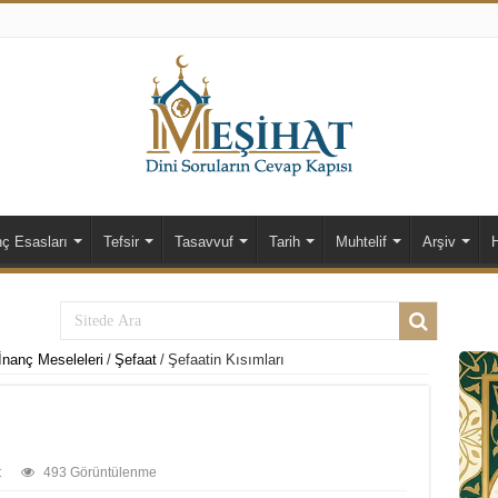
nç Esasları
Tefsir
Tasavvuf
Tarih
Muhtelif
Arşiv
İnanç Meseleleri
/
Şefaat
/
Şefaatin Kısımları
t
493 Görüntülenme