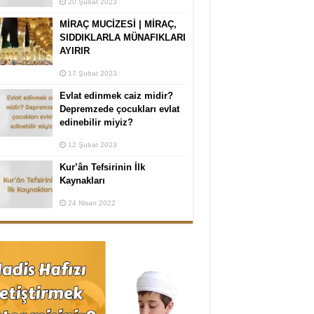
20 Şubat 2023
MİRAÇ MUCİZESİ | MİRAÇ,
SIDDIKLARLA MÜNAFIKLARI
AYIRIR
17 Şubat 2023
Evlat edinmek caiz midir?
Depremzede çocukları evlat
edinebilir miyiz?
12 Şubat 2023
Kur’ân Tefsirinin İlk
Kaynakları
24 Nisan 2022