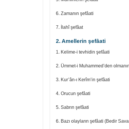
6. Zamanın şefâati
7. İlahî şefâat
2. Amellerin şefâati
1. Kelime-i tevhidin şefâati
2. Ümmet-i Muhammed’den olmanın 
3. Kur’ân-ı Kerîm’in şefâati
4. Orucun şefâati
5. Sabrın şefâati
6. Bazı olayların şefâati (Bedir Savaş