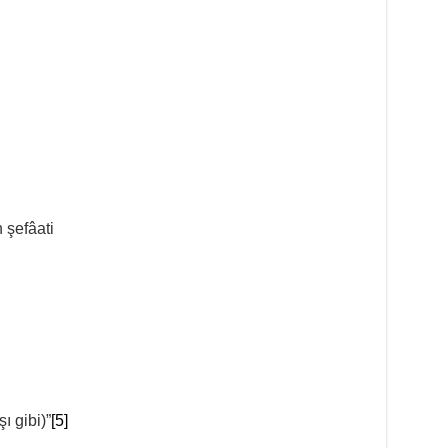
şefâati
ı gibi)”
[5]