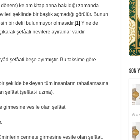
k dönem) kelam kitaplarına bakıldığı zamanda
vileri şeklinde bir başlık açmadığı görülür. Bunun
in bir delil bulunmuyor olmasıdır.
[1]
Yine de
karak şefâati nevilere ayıranlar vardır.
yâd şefâati beşe ayırmıştır. Bu taksime göre
SON Y
ir şekilde bekleyen tüm insanların rahatlamasına
n şefâat (şefâat-i uzmâ).
 girmesine vesile olan şefâat.
4 
aittir.
inlerin cennete girmesine vesile olan şefâat.