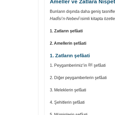
Ameller ve Zatlara Nispet
Bunların dışında daha geniş tasnifl
Hadîsi’n-Nebevî
isimli kitapta özetl
1. Zatların şefâati
2. Amellerin şefâati
1. Zatların şefâati
1. Peygamberimiz’in ﷺ şefâati
2. Diğer peygamberlerin şefâati
3. Meleklerin şefâati
4. Şehitlerin şefâati
5. Müminlerin şefâati