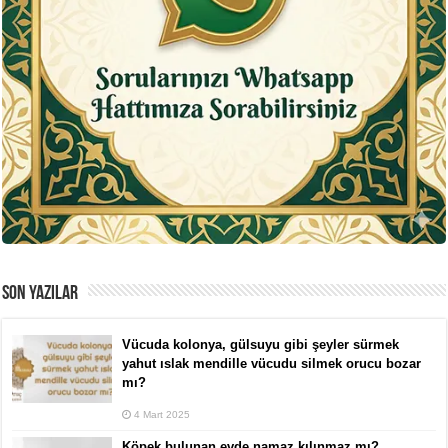
SON YAZILAR
Vücuda kolonya, gülsuyu gibi şeyler sürmek
yahut ıslak mendille vücudu silmek orucu bozar
mı?
4 Mart 2025
Köpek bulunan evde namaz kılınmaz mı?