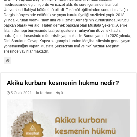
medresesinde eğitim gördü ve icazet aldı. Bu süre içerisinde İstanbul
Üniversitesi İlahiyat bölümünü bitirdi. Tekâmül eğitiminden sonra İsmailağa
Dergisi bünyesinde editörlük ve yayın kurulu üyeliği vazifeleri yaptı. 2018
yılında kurulan Alem-i İslam İlim ve Hizmet Derneği‘nin kuruluşunda, kurucu
başkan olarak yer aldı. Halen dernek başkanı olan Mustafa Şekerci, Alem-i
İslam Derneği bünyesinde faaliyet gösteren Türkiye’nin ilk ve tek hadis
hafızlığı medresesinde müderrislik yapmaktadır. Bunun yanında 2020 yılında,
Dini Soruların Cevap Kapısı sloganıyla kurulan Meşihat sitesinin genel yayın
yönetmenliğini yapan Mustafa Şekerci‘nin ilmî ve fıkhî yazıları Meşihat
sitesinde yayınlanmaktadır.
Akika kurbanı kesmenin hükmü nedir?
5 Ocak 2021
Kurban
0