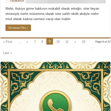
Mehir, ilişkiye girme hakkının mukabili olarak erkeğin, ister beyan
etmesiyle mehri müsemma olarak ister sahih nikâh akdiyle mehri
misil olarak kadına vermesi vacip olan maldır.
Devamını Oku »
9
« First
...
«
7
8
10
11
»
20
Page 9 of 22
...
Last »