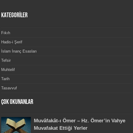
KATEGORİLER
Fıkıh
Hadis-i Şerif
İslam İnanç Esasları
Tefsir
Muhtelif
Tarih
Tasavvuf
Çok Okunanlar
Muvâfakât-ı Ömer – Hz. Ömer’in Vahye
Muvafakat Ettiği Yerler